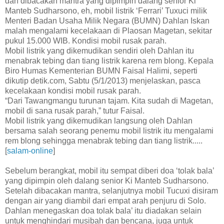
dan dibacakan mantra yang dipimpin dalang senior Ki
Manteb Sudharsono, eh, mobil listrik ‘Ferrari’ Tuxuci milik
Menteri Badan Usaha Milik Negara (BUMN) Dahlan Iskan
malah mengalami kecelakaan di Plaosan Magetan, sekitar
pukul 15.000 WIB. Kondisi mobil rusak parah.
Mobil listrik yang dikemudikan sendiri oleh Dahlan itu
menabrak tebing dan tiang listrik karena rem blong. Kepala
Biro Humas Kementerian BUMN Faisal Halimi, seperti
dikutip detik.com, Sabtu (5/1/2013) menjelaskan, pasca
kecelakaan kondisi mobil rusak parah.
“Dari Tawangmangu turunan tajam. Kita sudah di Magetan,
mobil di sana rusak parah,” tutur Faisal.
Mobil listrik yang dikemudikan langsung oleh Dahlan
bersama salah seorang penemu mobil listrik itu mengalami
rem blong sehingga menabrak tebing dan tiang listrik.....
[
salam-online
]
Sebelum berangkat, mobil itu sempat diberi doa ‘tolak bala’
yang dipimpin oleh dalang senior Ki Manteb Sudharsono.
Setelah dibacakan mantra, selanjutnya mobil Tucuxi disiram
dengan air yang diambil dari empat arah penjuru di Solo.
Dahlan menegaskan doa tolak bala’ itu diadakan selain
untuk menghindari musibah dan bencana, juga untuk