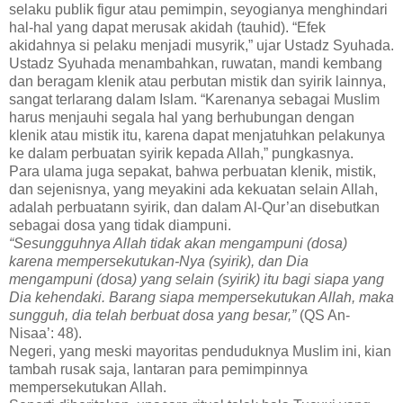
selaku publik figur atau pemimpin, seyogianya menghindari
hal-hal yang dapat merusak akidah (tauhid). “Efek
akidahnya si pelaku menjadi musyrik,” ujar Ustadz Syuhada.
Ustadz Syuhada menambahkan, ruwatan, mandi kembang
dan beragam klenik atau perbutan mistik dan syirik lainnya,
sangat terlarang dalam Islam. “Karenanya sebagai Muslim
harus menjauhi segala hal yang berhubungan dengan
klenik atau mistik itu, karena dapat menjatuhkan pelakunya
ke dalam perbuatan syirik kepada Allah,” pungkasnya.
Para ulama juga sepakat, bahwa perbuatan klenik, mistik,
dan sejenisnya, yang meyakini ada kekuatan selain Allah,
adalah perbuatann syirik, dan dalam Al-Qur’an disebutkan
sebagai dosa yang tidak diampuni.
“Sesungguhnya Allah tidak akan mengampuni (dosa)
karena mempersekutukan-Nya (syirik), dan Dia
mengampuni (dosa) yang selain (syirik) itu bagi siapa yang
Dia kehendaki. Barang siapa mempersekutukan Allah, maka
sungguh, dia telah berbuat dosa yang besar,”
(QS An-
Nisaa’: 48).
Negeri, yang meski mayoritas penduduknya Muslim ini, kian
tambah rusak saja, lantaran para pemimpinnya
mempersekutukan Allah.