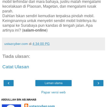
mobil terhindar dari mara bahaya, justru malah mengalami
kecelakaan di Plaosan, Magetan, dan mengalami rusak
parah.
Dahlan Iskan sendiri kemudian terpaksa pindah mobil.
Keinginannya untuk menyetiri sendiri mobil listriknya itu
sampai ke Surabaya pun kandas di tengah jalan. Apa
artinya ini? (
salam-online
)
ustazcyber.com
di
4:34:00 PG
Tiada ulasan:
Catat Ulasan
‹
›
Laman utama
Papar versi web
ABDULLAH BIN AB.WAHAB
ustazcyber.com