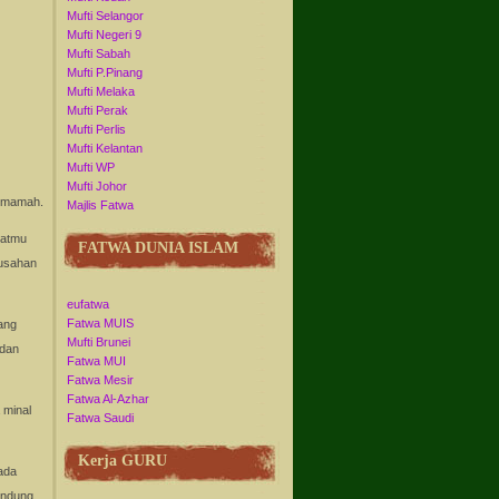
Mufti Selangor
Mufti Negeri 9
Mufti Sabah
Mufti P.Pinang
Mufti Melaka
Mufti Perak
Mufti Perlis
Mufti Kelantan
Mufti WP
Mufti Johor
 Umamah.
Majlis Fatwa
hatmu
FATWA DUNIA ISLAM
susahan
eufatwa
Fatwa MUIS
ang
Mufti Brunei
 dan
Fatwa MUI
Fatwa Mesir
Fatwa Al-Azhar
 minal
Fatwa Saudi
Kerja GURU
ada
indung