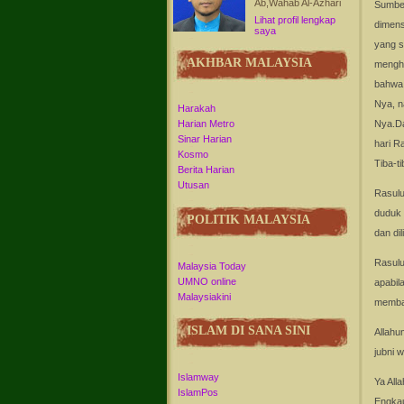
Ab,Wahab Al-Azhari
Sumber
Lihat profil lengkap
dimens
saya
yang s
AKHBAR MALAYSIA
mengha
bahwa 
Nya, n
Harakah
Nya.Da
Harian Metro
Sinar Harian
hari R
Kosmo
Tiba-t
Berita Harian
Utusan
Rasulu
duduk 
POLITIK MALAYSIA
dan dil
Rasulu
Malaysia Today
UMNO online
apabil
Malaysiakini
membay
ISLAM DI SANA SINI
Allahu
jubni w
Islamway
Ya All
IslamPos
Engkau