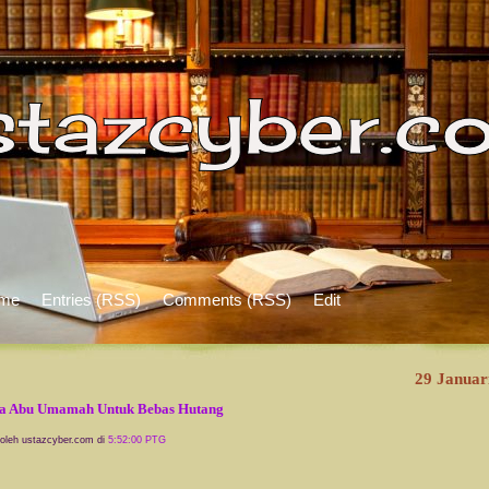
me
Entries (RSS)
Comments (RSS)
Edit
29 Januar
ia Abu Umamah Untuk Bebas Hutang
 oleh ustazcyber.com di
5:52:00 PTG