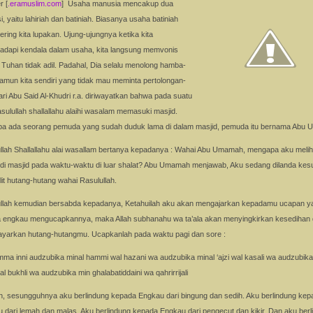
 [
.eramuslim.com
] Usaha manusia mencakup dua
i, yaitu lahiriah dan batiniah. Biasanya usaha batiniah
ering kita lupakan. Ujung-ujungnya ketika kita
dapi kendala dalam usaha, kita langsung memvonis
Tuhan tidak adil. Padahal, Dia selalu menolong hamba-
amun kita sendiri yang tidak mau meminta pertolongan-
ri Abu Said Al-Khudri r.a. diriwayatkan bahwa pada suatu
asulullah shallallahu alaihi wasalam memasuki masjid.
iba ada seorang pemuda yang sudah duduk lama di dalam masjid, pemuda itu bernama Abu
llah Shallallahu alai wasallam bertanya kepadanya : Wahai Abu Umamah, mengapa aku meli
di masjid pada waktu-waktu di luar shalat? Abu Umamah menjawab, Aku sedang dilanda ke
ilit hutang-hutang wahai Rasulullah.
llah kemudian bersabda kepadanya, Ketahuilah aku akan mengajarkan kepadamu ucapan y
a engkau mengucapkannya, maka Allah subhanahu wa ta’ala akan menyingkirkan kesedihan
arkan hutang-hutangmu. Ucapkanlah pada waktu pagi dan sore :
mma inni audzubika minal hammi wal hazani wa audzubika minal ‘ajzi wal kasali wa audzubika
al bukhli wa audzubika min ghalabatiddaini wa qahrirrijali
ah, sesungguhnya aku berlindung kepada Engkau dari bingung dan sedih. Aku berlindung kep
 dari lemah dan malas. Aku berlindung kepada Engkau dari pengecut dan kikir. Dan aku berl