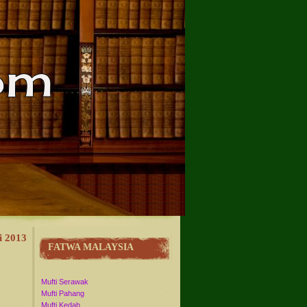
i 2013
FATWA MALAYSIA
Mufti Serawak
Mufti Pahang
Mufti Kedah