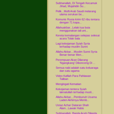
Subhanallah, Di Tengah Kecamuk
Jihad, Mujahidin Su...
Pelik...Mufti Arab Saudi melarang
ulama serukan be...
Komunis Rusia kirim 62 ribu tentara
dengan 71 kapa...
Allahuakbar...Lelaki tua buta
menggunakan tali unt...
Kereta kemalangan selepas selesai
acara Tolak bala
Lagi kekejaman Syiah Syria
terhadap muslim Sunni
Allahu Akbar....Muslim Sunni Syria
Benar-benar Men...
Perempuan Akan Dilarang
‘Ngangkang’ Dibonceng Di ...
Semua nabi adalah satu keluaraga
dan satu agama
Video Kafilah Para Pahlawan
Taliban
Mengingati Kematian
Kekejaman tentera Syiah
laknatullah terhadap musli...
Allahu Akbar....Pembunuh Usama
Laden Akhirnya Memb...
Ustaz Azhar Dataran Shah
Alam...Lawak Habis
Subhanallah..Banda Aceh Dilanda