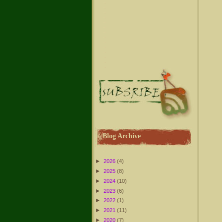
Blog Archive
►
2026
(4)
►
2025
(8)
►
2024
(10)
►
2023
(6)
►
2022
(1)
►
2021
(11)
►
2020
(7)