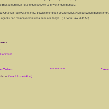
 Engkau dari lilitan hutang dan kesewenang-wenangan manusia.
bu Umamah radhiyallahu anhu: Setelah membaca do’a tersebut, Allah berkenan menghilangk
gunganku dan membayarkan lunas semua hutangku. (HR Abu Dawud 4/353)
ments:
a Comment
Laman utama
an Terbaru
Catata
ibe to:
Catat Ulasan (Atom)