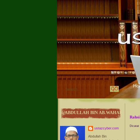
Ho
ABDULLAH BIN AB.WAHAB
Rahs
Dicatat
ustazcyber.com
Abdullah Bin