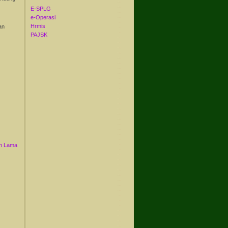
E-SPLG
e-Operasi
Hrmis
an
PAJSK
n Lama