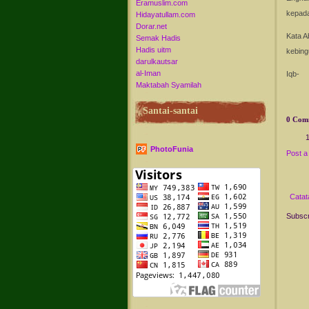
Eramuslim.com
kepada
Hidayatullam.com
Dorar.net
Kata A
Semak Hadis
Hadis uitm
kebin
darulkautsar
al-Iman
Iqb-
Maktabah Syamilah
Santai-santai
0 Com
PhotoFunia
Post 
Catat
Subscr