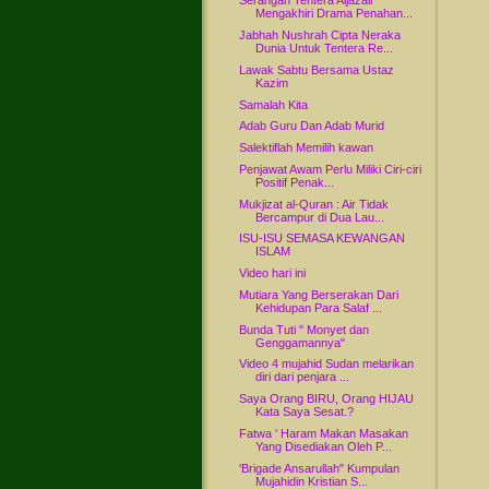
Serangan Tentera Aljazair
Mengakhiri Drama Penahan...
Jabhah Nushrah Cipta Neraka
Dunia Untuk Tentera Re...
Lawak Sabtu Bersama Ustaz
Kazim
Samalah Kita
Adab Guru Dan Adab Murid
Salektiflah Memilih kawan
Penjawat Awam Perlu Miliki Ciri-ciri
Positif Penak...
Mukjizat al-Quran : Air Tidak
Bercampur di Dua Lau...
ISU-ISU SEMASA KEWANGAN
ISLAM
Video hari ini
Mutiara Yang Berserakan Dari
Kehidupan Para Salaf ...
Bunda Tuti " Monyet dan
Genggamannya"
Video 4 mujahid Sudan melarikan
diri dari penjara ...
Saya Orang BIRU, Orang HIJAU
Kata Saya Sesat.?
Fatwa ' Haram Makan Masakan
Yang Disediakan Oleh P...
'Brigade Ansarullah" Kumpulan
Mujahidin Kristian S...