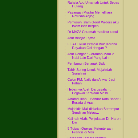
Rahsia Abu Umamah Untuk Bebas
Hutang
Pasangan Muslim Memelihara
Ratusan Anjing
Pemusuh Islam Geert Wilders akui
Islam kian berpen...
Dr MAZA Ceramah maulidur rasul.
Jom Belajar Tajwid
FIFA Hukum Pemain Bola Karena
Rayakan Gol dengan P...
Jom Dengar : Ceramah Maulud
Nabi Lain Dari Yang Lain
Pembunuh Berlagak Baik
Tabik Spring Untuk Mujahidah
Suriah ini
Calon PM: Najib dan Anwar Jadi
Pilihan
Hebatnya Aceh Darussalam..
Pegawai Kerajaan Mesti ...
Alhamdulillah....Bandar Kota Baharu
Berada di Atas...
Mujahidin Mali dibiarkan Bertempur
Sendirian Melaw...
Kalimah Allah: Penjelasan Dr. Haron
Din
5 Tujuan Operasi Ketenteraan
Francis di Mali