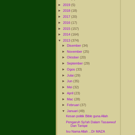
►
2019
(5)
►
2018
(18)
►
2017
(20)
►
2016
(17)
►
2015
(157)
►
2014
(164)
▼
2013
(374)
►
Disember
(34)
►
November
(25)
►
Oktober
(20)
►
September
(29)
►
Ogos
(33)
►
Julai
(29)
►
Jun
(35)
►
Mei
(32)
►
April
(23)
►
Mac
(28)
►
Februari
(37)
▼
Januari
(49)
Kesan politik Bible guna Allah
Pengaruh Syi'ah Dalam Tasawwuf
Dan Tariqat
Isu Nama Allah ...Dr MAZA