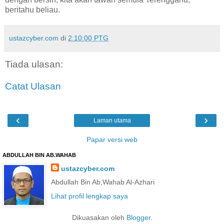
beritahu beliau.
ustazcyber.com
di
2:10:00 PTG
Tiada ulasan:
Catat Ulasan
‹
›
Laman utama
Papar versi web
ABDULLAH BIN AB.WAHAB
ustazcyber.com
Abdullah Bin Ab,Wahab Al-Azhari
Lihat profil lengkap saya
Dikuasakan oleh
Blogger
.