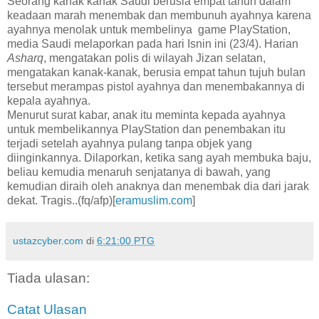
Seorang kanak kanak Saudi berusia empat tahun dalam
keadaan marah menembak dan membunuh ayahnya karena
ayahnya menolak untuk membelinya game PlayStation,
media Saudi melaporkan pada hari Isnin ini (23/4). Harian
Asharq
, mengatakan polis di wilayah Jizan selatan,
mengatakan kanak-kanak, berusia empat tahun tujuh bulan
tersebut merampas pistol ayahnya dan menembakannya di
kepala ayahnya.
Menurut surat kabar, anak itu meminta kepada ayahnya
untuk membelikannya PlayStation dan penembakan itu
terjadi setelah ayahnya pulang tanpa objek yang
diinginkannya. Dilaporkan, ketika sang ayah membuka baju,
beliau kemudia menaruh senjatanya di bawah, yang
kemudian diraih oleh anaknya dan menembak dia dari jarak
dekat. Tragis..(fq/afp)[
eramuslim.com
]
ustazcyber.com
di
6:21:00 PTG
Tiada ulasan:
Catat Ulasan