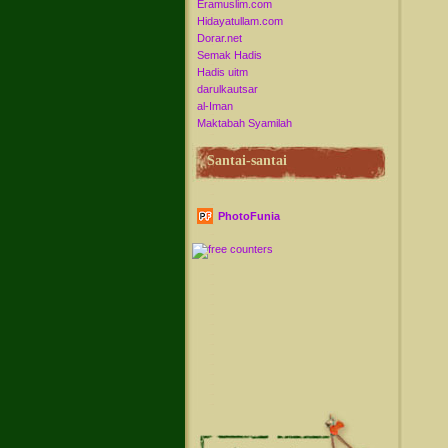
Eramuslim.com
Hidayatullam.com
Dorar.net
Semak Hadis
Hadis uitm
darulkautsar
al-Iman
Maktabah Syamilah
Santai-santai
PhotoFunia