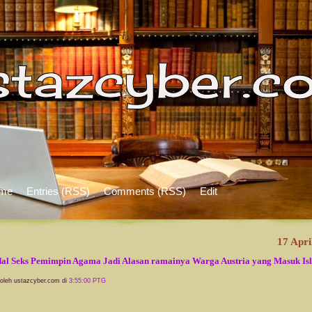
me
Entries (RSS)
Comments (RSS)
Edit
17 Apri
al Seks Pemimpin Agama Jadi Alasan ramainya Warga Austria yang Masuk Is
 oleh ustazcyber.com di
3:55:00 PTG