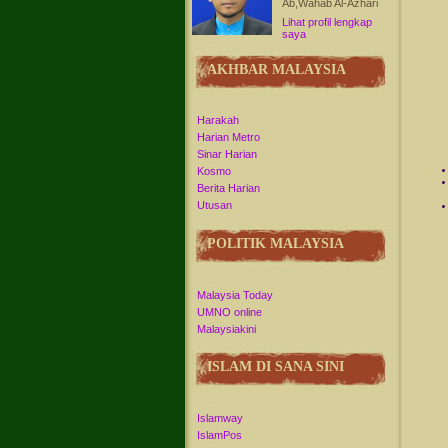
Ab,Wahab Al-Azhari
Lihat profil lengkap
saya
AKHBAR MALAYSIA
Harakah
Harian Metro
Sinar Harian
Kosmo
Berita Harian
Utusan
POLITIK MALAYSIA
Malaysia Today
UMNO online
Malaysiakini
ISLAM DI SANA SINI
Islamway
IslamPos