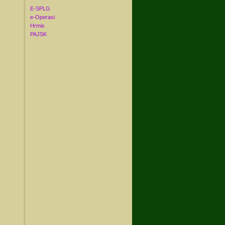
E-SPLG
e-Operasi
Hrmis
PAJSK