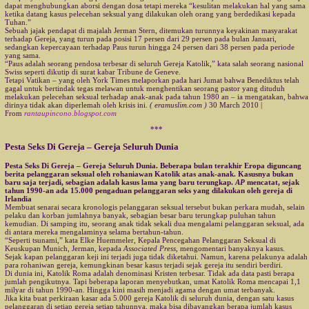
dapat menghubungkan aborsi dengan dosa tetapi mereka “kesulitan melakukan hal yang sama
ketika datang kasus pelecehan seksual yang dilakukan oleh orang yang berdedikasi kepada
Tuhan.”
Sebuah jajak pendapat di majalah Jerman Stern, ditemukan turunnya keyakinan masyarakat
terhadap Gereja, yang turun pada posisi 17 persen dari 29 persen pada bulan Januari,
sedangkan kepercayaan terhadap Paus turun hingga 24 persen dari 38 persen pada periode
yang sama.
“Paus adalah seorang pendosa terbesar di seluruh Gereja Katolik,” kata salah seorang nasional
Swiss seperti dikutip di surat kabar Tribune de Geneve.
Tetapi Vatikan – yang oleh York Times melaporkan pada hari Jumat bahwa Benediktus telah
gagal untuk bertindak tegas melawan untuk menghentikan seorang pastor yang dituduh
melakukan pelecehan seksual terhadap anak-anak pada tahun 1980 an – ia mengatakan, bahwa
dirinya tidak akan diperlemah oleh krisis ini.
( eramuslim.com )
30 March 2010 |
From
rantaupincono.blogspot.com
***
Pesta Seks Di Gereja – Gereja Seluruh Dunia
Pesta Seks Di Gereja – Gereja Seluruh Dunia. Beberapa bulan terakhir Eropa diguncang
berita pelanggaran seksual oleh rohaniawan Katolik atas anak-anak. Kasusnya bukan
baru saja terjadi, sebagian adalah kasus lama yang baru terungkap.
AP
mencatat, sejak
tahun 1990-an ada 15.000 pengaduan pelanggaran seks yang dilakukan oleh gereja di
Irlandia
Membuat senarai secara kronologis pelanggaran seksual tersebut bukan perkara mudah, selain
pelaku dan korban jumlahnya banyak, sebagian besar baru terungkap puluhan tahun
kemudian. Di samping itu, seorang anak tidak sekali dua mengalami pelanggaran seksual, ada
di antara mereka mengalaminya selama bertahun-tahun.
“Seperti tsunami,” kata Elke Huemmeler, Kepala Pencegahan Pelanggaran Seksual di
Keuskupan Munich, Jerman, kepada
Associated Press
, mengomentari banyaknya kasus.
Sejak kapan pelanggaran keji ini terjadi juga tidak diketahui. Namun, karena pelakunya adalah
para rohaniwan gereja, kemungkinan besar kasus terjadi sejak gereja itu sendiri berdiri.
Di dunia ini, Katolik Roma adalah denominasi Kristen terbesar. Tidak ada data pasti berapa
jumlah pengikutnya. Tapi beberapa laporan menyebutkan, umat Katolik Roma mencapai 1,1
milyar di tahun 1990-an. Hingga kini masih menjadi agama dengan umat terbanyak.
Jika kita buat perkiraan kasar ada 5.000 gereja Katolik di seluruh dunia, dengan satu kasus
pelanggaran di setiap gereja setiap tahunnya, maka bisa dibayangkan berapa jumlah kasus