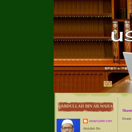
Ho
ABDULLAH BIN AB.WAHAB
Skand
Dicatat
ustazcyber.com
Abdullah Bin