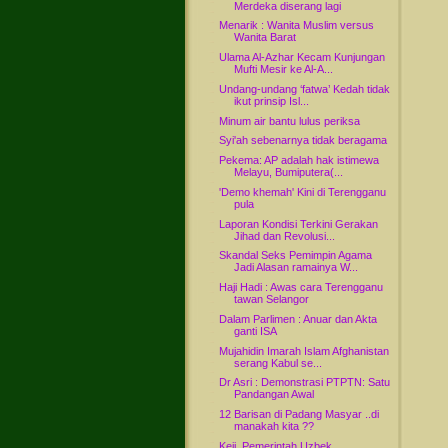
Merdeka diserang lagi
Menarik : Wanita Muslim versus
Wanita Barat
Ulama Al-Azhar Kecam Kunjungan
Mufti Mesir ke Al-A...
Undang-undang ‘fatwa’ Kedah tidak
ikut prinsip Isl...
Minum air bantu lulus periksa
Syi'ah sebenarnya tidak beragama
Pekema: AP adalah hak istimewa
Melayu, Bumiputera(...
'Demo khemah' Kini di Terengganu
pula
Laporan Kondisi Terkini Gerakan
Jihad dan Revolusi...
Skandal Seks Pemimpin Agama
Jadi Alasan ramainya W...
Haji Hadi : Awas cara Terengganu
tawan Selangor
Dalam Parlimen : Anuar dan Akta
ganti ISA
Mujahidin Imarah Islam Afghanistan
serang Kabul se...
Dr Asri : Demonstrasi PTPTN: Satu
Pandangan Awal
12 Barisan di Padang Masyar ..di
manakah kita ??
Keji, Pemerintah Uzbek