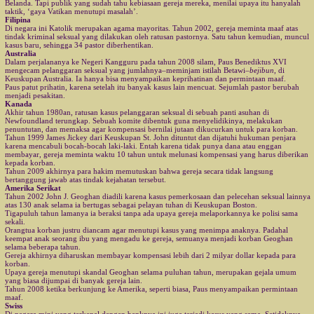
Belanda. Tapi publik yang sudah tahu kebiasaan gereja mereka, menilai upaya itu hanyalah
taktik, ‘gaya Vatikan menutupi masalah’.
Filipina
Di negara ini Katolik merupakan agama mayoritas. Tahun 2002, gereja meminta maaf atas
tindak kriminal seksual yang dilakukan oleh ratusan pastornya. Satu tahun kemudian, muncul
kasus baru, sehingga 34 pastor diberhentikan.
Australia
Dalam perjalananya ke Negeri Kangguru pada tahun 2008 silam, Paus Benediktus XVI
mengecam pelanggaran seksual yang jumlahnya–meminjam istilah Betawi–
bejibun
, di
Keuskupan Australia. Ia hanya bisa menyampaikan keprihatinan dan permintaan maaf.
Paus patut prihatin, karena setelah itu banyak kasus lain mencuat. Sejumlah pastor berubah
menjadi pesakitan.
Kanada
Akhir tahun 1980an, ratusan kasus pelanggaran seksual di sebuah panti asuhan di
Newfoundland terungkap. Sebuah komite dibentuk guna menyelidikinya, melakukan
penuntutan, dan memaksa agar kompensasi bernilai jutaan dikucurkan untuk para korban.
Tahun 1999 James Jickey dari Keuskupan St. John dituntut dan dijatuhi hukuman penjara
karena mencabuli bocah-bocah laki-laki. Entah karena tidak punya dana atau enggan
membayar, gereja meminta waktu 10 tahun untuk melunasi kompensasi yang harus diberikan
kepada korban.
Tahun 2009 akhirnya para hakim memutuskan bahwa gereja secara tidak langsung
bertanggung jawab atas tindak kejahatan tersebut.
Amerika Serikat
Tahun 2002 John J. Geoghan diadili karena kasus pemerkosaan dan pelecehan seksual lainnya
atas 130 anak selama ia bertugas sebagai pelayan tuhan di Keuskupan Boston.
Tigapuluh tahun lamanya ia beraksi tanpa ada upaya gereja melaporkannya ke polisi sama
sekali.
Orangtua korban justru diancam agar menutupi kasus yang menimpa anaknya. Padahal
keempat anak seorang ibu yang mengadu ke gereja, semuanya menjadi korban Geoghan
selama beberapa tahun.
Gereja akhirnya diharuskan membayar kompensasi lebih dari 2 milyar dollar kepada para
korban.
Upaya gereja menutupi skandal Geoghan selama puluhan tahun, merupakan gejala umum
yang biasa dijumpai di banyak gereja lain.
Tahun 2008 ketika berkunjung ke Amerika, seperti biasa, Paus menyampaikan permintaan
maaf.
Swiss
Di negara mini yang terkenal dengan banknya ini juga terjadi kasus yang sama. Setidaknya