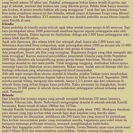
yang terjadi selama 10 tahun saja. Padahal, pelanggaran bukan hanya terjadi di gereja, tapi
juga di sekolah, seminari dan institusi lain yang dikelola gereja. Pelaku tidak hanya meminta
satu korban, di antara mereka bahkan ada yang menggarap 7 anak dari satu keluarga besar.
Kita mulai perjalanan senarai ini dari Irlandia, sebuah negeri di kawasan Eropa yang dikenal
relijius, dan Paus Benediktus XVI meminta maaf atas skandal pedofilia secara khusus kepada
umat Katolik di sana.
Irlandia
Kasus pedofilia di Irlandia mulai terkuak agak lebar setelah kasus serupa di AS mencuat. Tapi
baru pertengahan tahun 2009 pemerintah membuat laporan seputar pelanggaran seks oleh
rohaniwan Irlandia. Dalam laporan itu disebutkan, diduga ada 2.000 kasus pelanggaran seks
selama lebih dari 60 tahun.
Agak sulit dipercaya, jika selama lebih dari setengah abad, hanya ada 2.000 kasus saja.
Sementara Associated Press melaporkan, sejak pertengahan tahun 1990-an tercatat ada 15.000
pengaduan pelanggaran seks yang dilakukan oleh gereja di Irlandia.
Ada pengaduan, berarti ada data yang terungkap. Bagaimana dengan yang tidak mengadu dan
tidak terungkap? Karena menurut penyelidikan pemerintah Irlandia yang dirilis Nopember
2009 lalu, diketahui ada kongkalikong antara gereja dengan kepolisian. Mereka sepakat
menutupi skandal itu dari mata publik. Tidak tanggung-tanggung, disebutkan bahwa upaya
menutupi kasus itu dilakukan secara sistematis. Bukan main, tindak amoral ditutupi oleh dua
lembaga terhormat yang seharusnya mengawal moral masyarakat.
Alih-alih ingin mengecilkan ukuran skandal di Irlandia, pejabat Vatikan justru memberikan
argumentasi yang memperkuat dugaan bahwa kasus itu bukan kasus kecil. September 2009
mereka pernah bilang, mengutip data statistik, hanya 1,5-5 persen saja dari rohaniwan di
seluruh dunia yang terkait dengan kasus pedofilia. Kalau persentasi itu diangkakan, berarti
setidaknya 20.000 pastor di seluruh dunia melakukan pelanggaran seksual terhadap anak-
anak. Fantastis!
Belanda
Dari Irlandia kita menuju negara yang pernah menjajah Indonesia 350 tahun lamanya,
Belanda. Februari lalu,
Radio Netherlands
mengungkap skandal di sekolah-sekolah Katolik
berasrama. Kasus terjadi di tahun 1960an dan 1970an.
Sekolah Katolik berasrama di Belanda terakhir ditutup pada tahun 1981. Meskipun demikian,
para alumni yang juga korban tidak pernah lupa akan kejadian yang mereka alami.
Setelah laporan itu diturunkan, setidaknya ada 200 kasus lain yang muncul ke permukaan.
Para korban menceritakan pastor yang menistakan mereka, bagaimana para wakil tuhan itu
berupaya menutupi perbuatan dosanya, termasuk menghilangkan bukti-bukti.
Belajar dari kegagalan
public relation
Gereja Irlandia, Gereja Belanda cepat-cepat minta maaf
pada 9 Maret 2010 dan memerintahkan penyelidikan. Vatikan memuji kesigapan Gereja