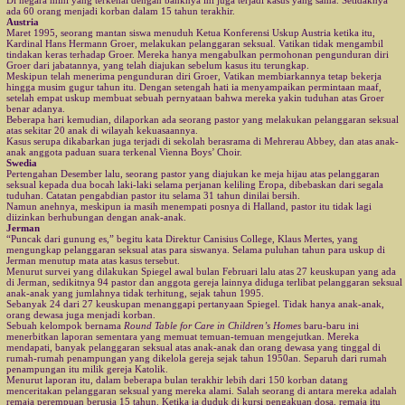
ada 60 orang menjadi korban dalam 15 tahun terakhir.
Austria
Maret 1995, seorang mantan siswa menuduh Ketua Konferensi Uskup Austria ketika itu,
Kardinal Hans Hermann Groer, melakukan pelanggaran seksual. Vatikan tidak mengambil
tindakan keras terhadap Groer. Mereka hanya mengabulkan permohonan pengunduran diri
Groer dari jabatannya, yang telah diajukan sebelum kasus itu terungkap.
Meskipun telah menerima pengunduran diri Groer, Vatikan membiarkannya tetap bekerja
hingga musim gugur tahun itu. Dengan setengah hati ia menyampaikan permintaan maaf,
setelah empat uskup membuat sebuah pernyataan bahwa mereka yakin tuduhan atas Groer
benar adanya.
Beberapa hari kemudian, dilaporkan ada seorang pastor yang melakukan pelanggaran seksual
atas sekitar 20 anak di wilayah kekuasaannya.
Kasus serupa dikabarkan juga terjadi di sekolah berasrama di Mehrerau Abbey, dan atas anak-
anak anggota paduan suara terkenal Vienna Boys’ Choir.
Swedia
Pertengahan Desember lalu, seorang pastor yang diajukan ke meja hijau atas pelanggaran
seksual kepada dua bocah laki-laki selama perjanan keliling Eropa, dibebaskan dari segala
tuduhan. Catatan pengabdian pastor itu selama 31 tahun dinilai bersih.
Namun anehnya, meskipun ia masih menempati posnya di Halland, pastor itu tidak lagi
diizinkan berhubungan dengan anak-anak.
Jerman
“Puncak dari gunung es,” begitu kata Direktur Canisius College, Klaus Mertes, yang
mengungkap pelanggaran seksual atas para siswanya. Selama puluhan tahun para uskup di
Jerman menutup mata atas kasus tersebut.
Menurut survei yang dilakukan Spiegel awal bulan Februari lalu atas 27 keuskupan yang ada
di Jerman, sedikitnya 94 pastor dan anggota gereja lainnya diduga terlibat pelanggaran seksual
anak-anak yang jumlahnya tidak terhitung, sejak tahun 1995.
Sebanyak 24 dari 27 keuskupan menanggapi pertanyaan Spiegel. Tidak hanya anak-anak,
orang dewasa juga menjadi korban.
Sebuah kelompok bernama
Round Table for Care in Children’s Homes
baru-baru ini
menerbitkan laporan sementara yang memuat temuan-temuan mengejutkan. Mereka
mendapati, banyak pelanggaran seksual atas anak-anak dan orang dewasa yang tinggal di
rumah-rumah penampungan yang dikelola gereja sejak tahun 1950an. Separuh dari rumah
penampungan itu milik gereja Katolik.
Menurut laporan itu, dalam beberapa bulan terakhir lebih dari 150 korban datang
menceritakan pelanggaran seksual yang mereka alami. Salah seorang di antara mereka adalah
remaja perempuan berusia 15 tahun. Ketika ia duduk di kursi pengakuan dosa, remaja itu