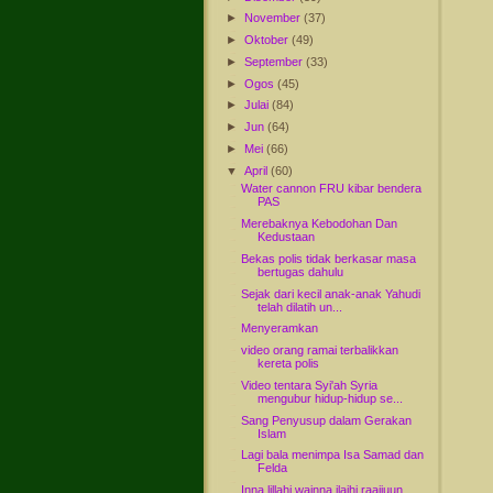
►
November
(37)
►
Oktober
(49)
►
September
(33)
►
Ogos
(45)
►
Julai
(84)
►
Jun
(64)
►
Mei
(66)
▼
April
(60)
Water cannon FRU kibar bendera
PAS
Merebaknya Kebodohan Dan
Kedustaan
Bekas polis tidak berkasar masa
bertugas dahulu
Sejak dari kecil anak-anak Yahudi
telah dilatih un...
Menyeramkan
video orang ramai terbalikkan
kereta polis
Video tentara Syi'ah Syria
mengubur hidup-hidup se...
Sang Penyusup dalam Gerakan
Islam
Lagi bala menimpa Isa Samad dan
Felda
Inna lillahi wainna ilaihi raajiuun