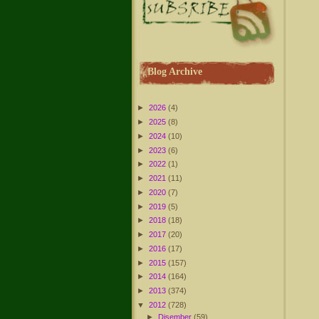
Blog Archive
►
2026
(4)
►
2025
(8)
►
2024
(10)
►
2023
(6)
►
2022
(1)
►
2021
(11)
►
2020
(7)
►
2019
(5)
►
2018
(18)
►
2017
(20)
►
2016
(17)
►
2015
(157)
►
2014
(164)
►
2013
(374)
▼
2012
(728)
►
Disember
(59)