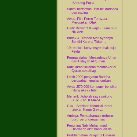
:Seorang Pejua...
Santai berinovasi: Biri-biri daripada
gen cacing
Awas, Film Porno Ternyata
Merosakan Otak
Hadir Bersih 3.0 wajib - Tuan Guru
Nik Aziz
Budak 4 Tembak Mati Ayahnya
Sendiri Karena Tidak ...
10 resolusi konvensyen hala tuju
Felda
Permasalahan Menjauhnya Umat
dari Hidayah Al-Qur'an
Kafir laknat ini akan membakar al
Quran sekali lag...
Lebih 2000 penganut Buddha
berusaha menghancurkan ...
Awas :570,000 komputer berisiko
hilang akses Inte...
Menarik :Adakah saya sokong
BERSIH? Dr MAZA
Gila.., Seminar Yahudi di Israel
Izinkan Kaum Gay ...
Ambiga: Pembaharuan ‘terburu-
buru’ perundangan sia...
Penghina Nabi Muhammad,
Dibelasah oleh banduan dal...
Perkhemahan Pelajar di Dataran