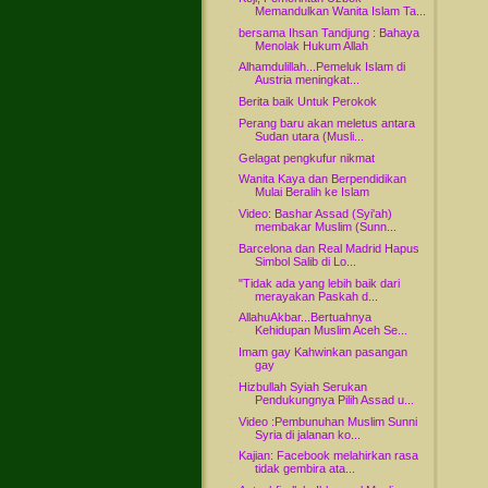
Memandulkan Wanita Islam Ta...
bersama Ihsan Tandjung : Bahaya
Menolak Hukum Allah
Alhamdulillah...Pemeluk Islam di
Austria meningkat...
Berita baik Untuk Perokok
Perang baru akan meletus antara
Sudan utara (Musli...
Gelagat pengkufur nikmat
Wanita Kaya dan Berpendidikan
Mulai Beralih ke Islam
Video: Bashar Assad (Syi'ah)
membakar Muslim (Sunn...
Barcelona dan Real Madrid Hapus
Simbol Salib di Lo...
"Tidak ada yang lebih baik dari
merayakan Paskah d...
AllahuAkbar...Bertuahnya
Kehidupan Muslim Aceh Se...
Imam gay Kahwinkan pasangan
gay
Hizbullah Syiah Serukan
Pendukungnya Pilih Assad u...
Video :Pembunuhan Muslim Sunni
Syria di jalanan ko...
Kajian: Facebook melahirkan rasa
tidak gembira ata...