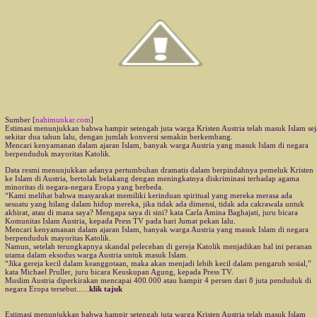
Sumber [
nahimunkar.com
]
Estimasi menunjukkan bahwa hampir setengah juta warga Kristen Austria telah masuk Islam se
sekitar dua tahun lalu, dengan jumlah konversi semakin berkembang.
Mencari kenyamanan dalam ajaran Islam, banyak warga Austria yang masuk Islam di negara
berpenduduk mayoritas Katolik.
Data resmi menunjukkan adanya pertumbuhan dramatis dalam berpindahnya pemeluk Kristen
ke Islam di Austria, bertolak belakang dengan meningkatnya diskriminasi terhadap agama
minoritas di negara-negara Eropa yang berbeda.
“Kami melihat bahwa masyarakat memiliki kerinduan spiritual yang mereka merasa ada
sesuatu yang hilang dalam hidup mereka, jika tidak ada dimensi, tidak ada cakrawala untuk
akhirat, atau di mana saya? Mengapa saya di sini? kata Carla Amina Baghajati, juru bicara
Komunitas Islam Austria, kepada Press TV pada hari Jumat pekan lalu.
Mencari kenyamanan dalam ajaran Islam, banyak warga Austria yang masuk Islam di negara
berpenduduk mayoritas Katolik.
Namun, setelah terungkapnya skandal pelecehan di gereja Katolik menjadikan hal ini peranan
utama dalam eksodus warga Austria untuk masuk Islam.
“Jika gereja kecil dalam keanggotaan, maka akan menjadi lebih kecil dalam pengaruh sosial,”
kata Michael Pruller, juru bicara Keuskupan Agung, kepada Press TV.
Muslim Austria diperkirakan mencapai 400.000 atau hampir 4 persen dari 8 juta penduduk di
negara Eropa tersebut......
klik tajuk
Estimasi menunjukkan bahwa hampir setengah juta warga Kristen Austria telah masuk Islam