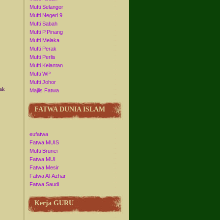
Mufti Selangor
Mufti Negeri 9
Mufti Sabah
Mufti P.Pinang
Mufti Melaka
Mufti Perak
Mufti Perlis
Mufti Kelantan
Mufti WP
Mufti Johor
jak
Majlis Fatwa
FATWA DUNIA ISLAM
eufatwa
Fatwa MUIS
Mufti Brunei
Fatwa MUI
Fatwa Mesir
Fatwa Al-Azhar
Fatwa Saudi
Kerja GURU