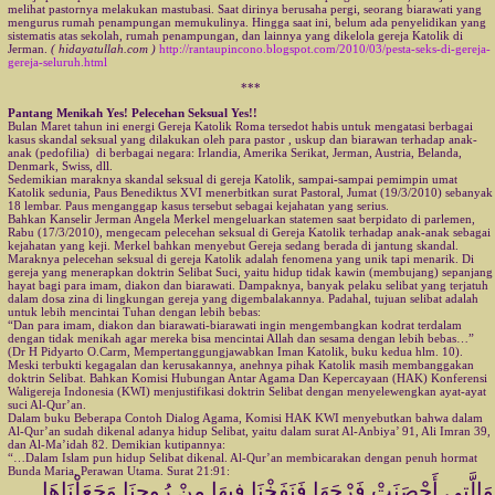
melihat pastornya melakukan mastubasi. Saat dirinya berusaha pergi, seorang biarawati yang
mengurus rumah penampungan memukulinya. Hingga saat ini, belum ada penyelidikan yang
sistematis atas sekolah, rumah penampungan, dan lainnya yang dikelola gereja Katolik di
Jerman.
( hidayatullah.com )
http://rantaupincono.blogspot.com/2010/03/pesta-seks-di-gereja-
gereja-seluruh.html
***
Pantang Menikah Yes! Pelecehan Seksual Yes!!
Bulan Maret tahun ini energi Gereja Katolik Roma tersedot habis untuk mengatasi berbagai
kasus skandal seksual yang dilakukan oleh para pastor , uskup dan biarawan terhadap anak-
anak (pedofilia) di berbagai negara: Irlandia, Amerika Serikat, Jerman, Austria, Belanda,
Denmark, Swiss, dll.
Sedemikian maraknya skandal seksual di gereja Katolik, sampai-sampai pemimpin umat
Katolik sedunia, Paus Benediktus XVI menerbitkan surat Pastoral, Jumat (19/3/2010) sebanyak
18 lembar. Paus menganggap kasus tersebut sebagai kejahatan yang serius.
Bahkan Kanselir Jerman Angela Merkel mengeluarkan statemen saat berpidato di parlemen,
Rabu (17/3/2010), mengecam pelecehan seksual di Gereja Katolik terhadap anak-anak sebagai
kejahatan yang keji. Merkel bahkan menyebut Gereja sedang berada di jantung skandal.
Maraknya pelecehan seksual di gereja Katolik adalah fenomena yang unik tapi menarik. Di
gereja yang menerapkan doktrin Selibat Suci, yaitu hidup tidak kawin (membujang) sepanjang
hayat bagi para imam, diakon dan biarawati. Dampaknya, banyak pelaku selibat yang terjatuh
dalam dosa zina di lingkungan gereja yang digembalakannya. Padahal, tujuan selibat adalah
untuk lebih mencintai Tuhan dengan lebih bebas:
“Dan para imam, diakon dan biarawati-biarawati ingin mengembangkan kodrat terdalam
dengan tidak menikah agar mereka bisa mencintai Allah dan sesama dengan lebih bebas…”
(Dr H Pidyarto O.Carm, Mempertanggungjawabkan Iman Katolik, buku kedua hlm. 10).
Meski terbukti kegagalan dan kerusakannya, anehnya pihak Katolik masih membanggakan
doktrin Selibat. Bahkan Komisi Hubungan Antar Agama Dan Kepercayaan (HAK) Konferensi
Waligereja Indonesia (KWI) menjustifikasi doktrin Selibat dengan menyelewengkan ayat-ayat
suci Al-Qur’an.
Dalam buku Beberapa Contoh Dialog Agama, Komisi HAK KWI menyebutkan bahwa dalam
Al-Qur’an sudah dikenal adanya hidup Selibat, yaitu dalam surat Al-Anbiya’ 91, Ali Imran 39,
dan Al-Ma’idah 82. Demikian kutipannya:
“…Dalam Islam pun hidup Selibat dikenal. Al-Qur’an membicarakan dengan penuh hormat
Bunda Maria, Perawan Utama. Surat 21:91:
وَالَّتِي أَحْصَنَتْ فَرْجَهَا فَنَفَخْنَا فِيهَا مِنْ رُوحِنَا وَجَعَلْنَاهَا