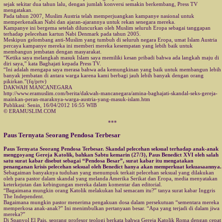
sejak sekitar dua tahun lalu, dengan jumlah konversi semakin berkembang, Press TV
mengatakan.
Pada tahun 2007, Muslim Austria telah memperjuangkan kampanye nasional untuk
memperkenalkan Nabi dan ajaran-ajarannya untuk rekan senegara mereka.
Kampanye ini bergema setelah diluncurkan oleh Muslim seluruh Eropa sebagai tanggapan
terhadap pelecehan kartun Nabi Denmark pada tahun 2005.
Meskipun gelombang anti-Muslim yang tumbuh di seluruh negara Eropa, umat Islam Austria
percaya kampanye mereka ini memberi mereka kesempatan yang lebih baik untuk
membangun jembatan dengan masyarakat.
“Ketika saya melangkah masuk Islam saya memiliki kesan pribadi bahwa ada langkah maju di
diri saya,” kata Baghajati kepada Press TV.
“Ini adalah mengapa saya merasa bahwa ada kemungkinan yang baik untuk membangun lebih
banyak jembatan di antara warga karena kami berbagi jauh lebih banyak dengan orang
pikirkan.”(fq/prtv)
DAKWAH MANCANEGARA
http://www.eramuslim.com/berita/dakwah-mancanegara/amina-baghajati-skandal-seks-gereja-
mainkan-peran-maraknya-warga-austria-yang-masuk-islam.htm
Publikasi: Senin, 16/04/2012 16:55 WIB
© ERAMUSLIM.COM
***
Paus Ternyata Seorang Pendosa Terbesar
Paus Ternyata Seorang Pendosa Terbesar. Skandal pelecehan seksual terhadap anak-anak
menggoyang Gereja Katolik, bahkan Sabtu kemarin (27/3), Paus Benedict XVI oleh salah
satu surat kabar disebut sebagai “Pendosa Besar”, surat kabar itu mengatakan
penanganan krisis pelecehan seksual oleh Benedict hanya akan memperkuat kekuasaannya.
Sebagaiman banyaknya tuduhan yang menumpuk terkait pelecehan seksual yang dilakukan
oleh para pastor dalam skandal yang melanda Amerika Serikat dan Eropa, media menyatakan
keterkejutan dan kebingungan mereka dalam komentar dan editorial.
“Bagaimana mungkin orang Katolik melakukan hal semacam itu?” tanya surat kabar Inggris
The Independent.
Bagaimana mungkin pastor menerima pengakuan dosa dalam persekutuan “sementara mereka
memperkosa anak-anak?” Ini menimbulkan pertanyaan besar. “Apa yang terjadi di dalam jiwa
mereka?”
Di Spanyol El Pais, seorang profesor teologi berkata bahwa Gereja Katolik Roma dengan cepat