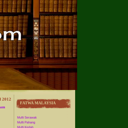
l 2012
FATWA MALAYSIA
lam
Mufti Serawak
Mufti Pahang
Mufti Kedah