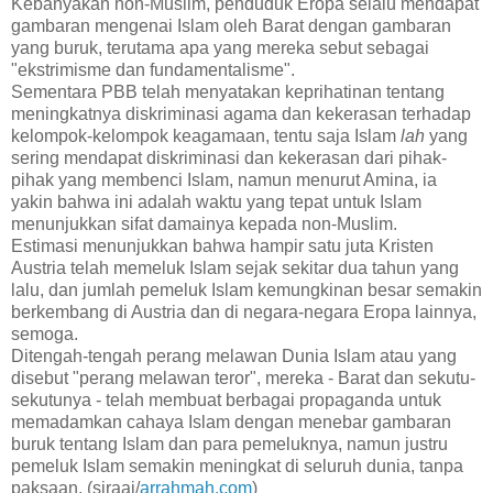
Kebanyakan non-Muslim, penduduk Eropa selalu mendapat
gambaran mengenai Islam oleh Barat dengan gambaran
yang buruk, terutama apa yang mereka sebut sebagai
"ekstrimisme dan fundamentalisme".
Sementara PBB telah menyatakan keprihatinan tentang
meningkatnya diskriminasi agama dan kekerasan terhadap
kelompok-kelompok keagamaan, tentu saja Islam
lah
yang
sering mendapat diskriminasi dan kekerasan dari pihak-
pihak yang membenci Islam, namun menurut Amina, ia
yakin bahwa ini adalah waktu yang tepat untuk Islam
menunjukkan sifat damainya kepada non-Muslim.
Estimasi menunjukkan bahwa hampir satu juta Kristen
Austria telah memeluk Islam sejak sekitar dua tahun yang
lalu, dan jumlah pemeluk Islam kemungkinan besar semakin
berkembang di Austria dan di negara-negara Eropa lainnya,
semoga.
Ditengah-tengah perang melawan Dunia Islam atau yang
disebut "perang melawan teror", mereka - Barat dan sekutu-
sekutunya - telah membuat berbagai propaganda untuk
memadamkan cahaya Islam dengan menebar gambaran
buruk tentang Islam dan para pemeluknya, namun justru
pemeluk Islam semakin meningkat di seluruh dunia, tanpa
paksaan. (siraaj/
arrahmah.com
)