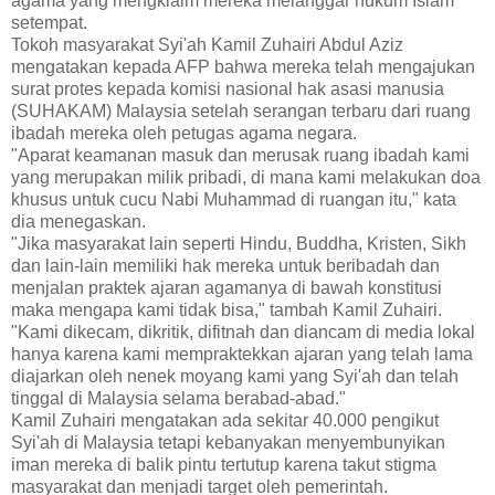
agama yang mengklaim mereka melanggar hukum Islam
setempat.
Tokoh masyarakat Syi'ah Kamil Zuhairi Abdul Aziz
mengatakan kepada AFP bahwa mereka telah mengajukan
surat protes kepada komisi nasional hak asasi manusia
(SUHAKAM) Malaysia setelah serangan terbaru dari ruang
ibadah mereka oleh petugas agama negara.
"Aparat keamanan masuk dan merusak ruang ibadah kami
yang merupakan milik pribadi, di mana kami melakukan doa
khusus untuk cucu Nabi Muhammad di ruangan itu," kata
dia menegaskan.
"Jika masyarakat lain seperti Hindu, Buddha, Kristen, Sikh
dan lain-lain memiliki hak mereka untuk beribadah dan
menjalan praktek ajaran agamanya di bawah konstitusi
maka mengapa kami tidak bisa," tambah Kamil Zuhairi.
"Kami dikecam, dikritik, difitnah dan diancam di media lokal
hanya karena kami mempraktekkan ajaran yang telah lama
diajarkan oleh nenek moyang kami yang Syi'ah dan telah
tinggal di Malaysia selama berabad-abad."
Kamil Zuhairi mengatakan ada sekitar 40.000 pengikut
Syi'ah di Malaysia tetapi kebanyakan menyembunyikan
iman mereka di balik pintu tertutup karena takut stigma
masyarakat dan menjadi target oleh pemerintah.