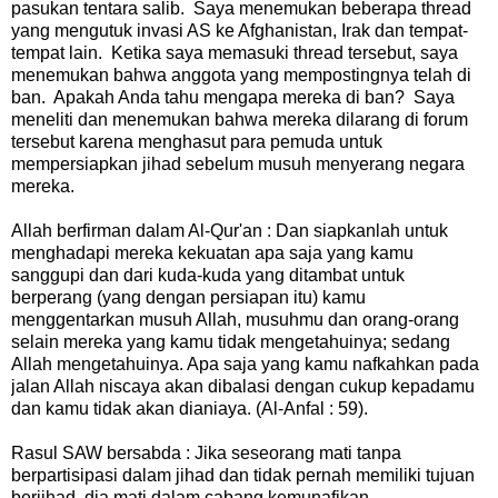
pasukan tentara salib. Saya menemukan beberapa thread
yang mengutuk invasi AS ke Afghanistan, Irak dan tempat-
tempat lain. Ketika saya memasuki thread tersebut, saya
menemukan bahwa anggota yang mempostingnya telah di
ban. Apakah Anda tahu mengapa mereka di ban? Saya
meneliti dan menemukan bahwa mereka dilarang di forum
tersebut karena menghasut para pemuda untuk
mempersiapkan jihad sebelum musuh menyerang negara
mereka.
Allah berfirman dalam Al-Qur'an : Dan siapkanlah untuk
menghadapi mereka kekuatan apa saja yang kamu
sanggupi dan dari kuda-kuda yang ditambat untuk
berperang (yang dengan persiapan itu) kamu
menggentarkan musuh Allah, musuhmu dan orang-orang
selain mereka yang kamu tidak mengetahuinya; sedang
Allah mengetahuinya. Apa saja yang kamu nafkahkan pada
jalan Allah niscaya akan dibalasi dengan cukup kepadamu
dan kamu tidak akan dianiaya. (Al-Anfal : 59).
Rasul SAW bersabda : Jika seseorang mati tanpa
berpartisipasi dalam jihad dan tidak pernah memiliki tujuan
berjihad, dia mati dalam cabang kemunafikan.