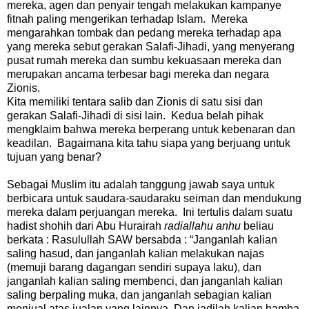
mereka, agen dan penyair tengah melakukan kampanye
fitnah paling mengerikan terhadap Islam. Mereka
mengarahkan tombak dan pedang mereka terhadap apa
yang mereka sebut gerakan Salafi-Jihadi, yang menyerang
pusat rumah mereka dan sumbu kekuasaan mereka dan
merupakan ancama terbesar bagi mereka dan negara
Zionis.
Kita memiliki tentara salib dan Zionis di satu sisi dan
gerakan Salafi-Jihadi di sisi lain. Kedua belah pihak
mengklaim bahwa mereka berperang untuk kebenaran dan
keadilan. Bagaimana kita tahu siapa yang berjuang untuk
tujuan yang benar?
Sebagai Muslim itu adalah tanggung jawab saya untuk
berbicara untuk saudara-saudaraku seiman dan mendukung
mereka dalam perjuangan mereka. Ini tertulis dalam suatu
hadist shohih dari Abu Hurairah
radiallahu anhu
beliau
berkata : Rasulullah SAW bersabda : “Janganlah kalian
saling hasud, dan janganlah kalian melakukan najas
(memuji barang dagangan sendiri supaya laku), dan
janganlah kalian saling membenci, dan janganlah kalian
saling berpaling muka, dan janganlah sebagian kalian
menjual atas jualan yang lainnya. Dan jadilah kalian hamba