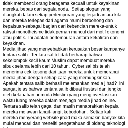
tidak membenci orang beragama kecuali untuk keyakinan
mereka, bebas dari segala noda. Setiap slogan yang
diangkat dalam setiap pertempuran yang terjadi antara kita
dan mereka terlepas dari agama murni berbohong dan
kepalsuan-sebagai bagian dari kebencian mereka-untuk
rakyat monotheisme tidak pernah muncul dari motif ekonomi
atau politik. Ini adalah pertempuran antara kekafiran dan
keyakinan.
Media jihad yang menyebabkan kerusakan besar kampanye
tentara salib. Tentara salib tidak berharap bahwa
sekelompok kecil kaum Muslim dapat membuat mereka
sibuk selama lebih dari 10 tahun. Cyber salibis telah
menerima cek kosong dari tuan mereka untuk memerangi
media jihad dengan setiap cara yang memungkinkan.
Apakah tentara salib berhasil melemahkan media jihad? Ini
sangat jelas bahwa tentara salib dibuat frustasi dan jengkel
oleh ketabahan pemuda Muslim yang menginvestasikan
waktu luang mereka dalam menjaga media jihad online.
Tentara salib telah gagal dan masih menabrakkan kepala
mereka melawan langit-langit kebodohan. Setiap kali
mereka menyerang website jihad maka semakin banyak kita
mulai mencari dan meneliti pengetahuan di bidang teknologi