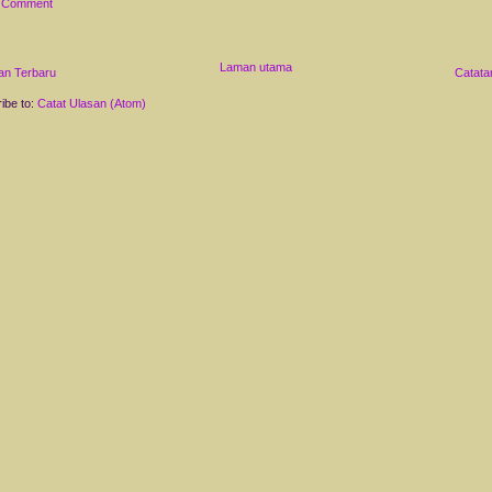
a Comment
Laman utama
an Terbaru
Catata
ibe to:
Catat Ulasan (Atom)