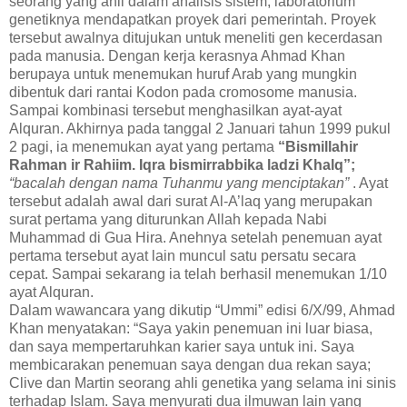
seorang yang ahli dalam analisis sistem, laboratorium
genetiknya mendapatkan proyek dari pemerintah. Proyek
tersebut awalnya ditujukan untuk meneliti gen kecerdasan
pada manusia. Dengan kerja kerasnya Ahmad Khan
berupaya untuk menemukan huruf Arab yang mungkin
dibentuk dari rantai Kodon pada cromosome manusia.
Sampai kombinasi tersebut menghasilkan ayat-ayat
Alquran. Akhirnya pada tanggal 2 Januari tahun 1999 pukul
2 pagi, ia menemukan ayat yang pertama
“Bismillahir
Rahman ir Rahiim. Iqra bismirrabbika ladzi Khalq”;
“bacalah dengan nama Tuhanmu yang menciptakan”
. Ayat
tersebut adalah awal dari surat Al-A’laq yang merupakan
surat pertama yang diturunkan Allah kepada Nabi
Muhammad di Gua Hira. Anehnya setelah penemuan ayat
pertama tersebut ayat lain muncul satu persatu secara
cepat. Sampai sekarang ia telah berhasil menemukan 1/10
ayat Alquran.
Dalam wawancara yang dikutip “Ummi” edisi 6/X/99, Ahmad
Khan menyatakan: “Saya yakin penemuan ini luar biasa,
dan saya mempertaruhkan karier saya untuk ini. Saya
membicarakan penemuan saya dengan dua rekan saya;
Clive dan Martin seorang ahli genetika yang selama ini sinis
terhadap Islam. Saya menyurati dua ilmuwan lain yang