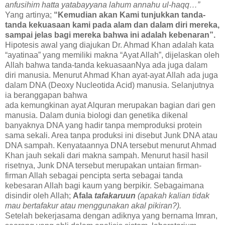
anfusihim hatta yatabayyana lahum annahu ul-haqq…”
Yang artinya;
“Kemudian akan Kami tunjukkan tanda-
tanda kekuasaan kami pada alam dan dalam diri mereka,
sampai jelas bagi mereka bahwa ini adalah kebenaran”.
Hipotesis awal yang diajukan Dr. Ahmad Khan adalah kata
“ayatinaa” yang memiliki makna “Ayat Allah”, dijelaskan oleh
Allah bahwa tanda-tanda kekuasaanNya ada juga dalam
diri manusia. Menurut Ahmad Khan ayat-ayat Allah ada juga
dalam DNA (Deoxy Nucleotida Acid) manusia. Selanjutnya
ia beranggapan bahwa
ada kemungkinan ayat Alquran merupakan bagian dari gen
manusia. Dalam dunia biologi dan genetika dikenal
banyaknya DNA yang hadir tanpa memproduksi protein
sama sekali. Area tanpa produksi ini disebut Junk DNA atau
DNA sampah. Kenyataannya DNA tersebut menurut Ahmad
Khan jauh sekali dari makna sampah. Menurut hasil hasil
risetnya, Junk DNA tersebut merupakan untaian firman-
firman Allah sebagai pencipta serta sebagai tanda
kebesaran Allah bagi kaum yang berpikir. Sebagaimana
disindir oleh Allah;
Afala
tafakaruun
(apakah kalian tidak
mau bertafakur atau menggunakan akal pikiran?).
Setelah bekerjasama dengan adiknya yang bernama Imran,