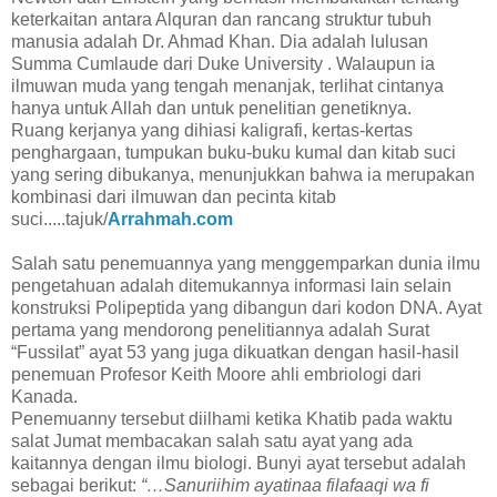
keterkaitan antara Alquran dan rancang struktur tubuh
manusia adalah Dr. Ahmad Khan. Dia adalah lulusan
Summa Cumlaude dari Duke University . Walaupun ia
ilmuwan muda yang tengah menanjak, terlihat cintanya
hanya untuk Allah dan untuk penelitian genetiknya.
Ruang kerjanya yang dihiasi kaligrafi, kertas-kertas
penghargaan, tumpukan buku-buku kumal dan kitab suci
yang sering dibukanya, menunjukkan bahwa ia merupakan
kombinasi dari ilmuwan dan pecinta kitab
suci.....tajuk/
Arrahmah.com
Salah satu penemuannya yang menggemparkan dunia ilmu
pengetahuan adalah ditemukannya informasi lain selain
konstruksi Polipeptida yang dibangun dari kodon DNA. Ayat
pertama yang mendorong penelitiannya adalah Surat
“Fussilat” ayat 53 yang juga dikuatkan dengan hasil-hasil
penemuan Profesor Keith Moore ahli embriologi dari
Kanada.
Penemuanny tersebut diilhami ketika Khatib pada waktu
salat Jumat membacakan salah satu ayat yang ada
kaitannya dengan ilmu biologi. Bunyi ayat tersebut adalah
sebagai berikut:
“…Sanuriihim ayatinaa filafaaqi wa fi