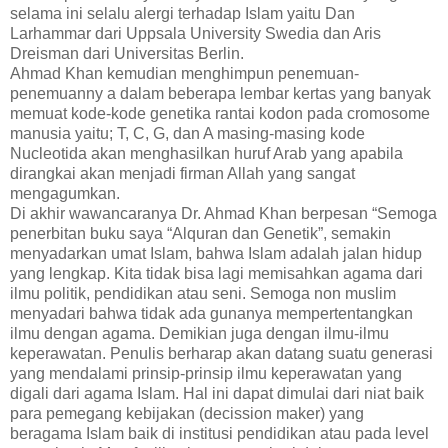
selama ini selalu alergi terhadap Islam yaitu Dan
Larhammar dari Uppsala University Swedia dan Aris
Dreisman dari Universitas Berlin.
Ahmad Khan kemudian menghimpun penemuan-
penemuanny a dalam beberapa lembar kertas yang banyak
memuat kode-kode genetika rantai kodon pada cromosome
manusia yaitu; T, C, G, dan A masing-masing kode
Nucleotida akan menghasilkan huruf Arab yang apabila
dirangkai akan menjadi firman Allah yang sangat
mengagumkan.
Di akhir wawancaranya Dr. Ahmad Khan berpesan “Semoga
penerbitan buku saya “Alquran dan Genetik”, semakin
menyadarkan umat Islam, bahwa Islam adalah jalan hidup
yang lengkap. Kita tidak bisa lagi memisahkan agama dari
ilmu politik, pendidikan atau seni. Semoga non muslim
menyadari bahwa tidak ada gunanya mempertentangkan
ilmu dengan agama. Demikian juga dengan ilmu-ilmu
keperawatan. Penulis berharap akan datang suatu generasi
yang mendalami prinsip-prinsip ilmu keperawatan yang
digali dari agama Islam. Hal ini dapat dimulai dari niat baik
para pemegang kebijakan (decission maker) yang
beragama Islam baik di institusi pendidikan atau pada level