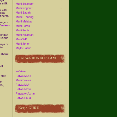
nya.
 milik
Mufti Selangor
Mufti Negeri 9
l dan
Mufti Sabah
reka
 berita
Mufti P.Pinang
Mufti Melaka
 segera
/
salam-
Mufti Perak
Mufti Perlis
 tengah
Mufti Kelantan
a-usaha
Mufti WP
Mufti Johor
rnya di
tu.
Majlis Fatwa
ratusan
FATWA DUNIA ISLAM
mat
eufatwa
angan
Fatwa MUIS
Mufti Brunei
um
Fatwa MUI
BC
)–
Fatwa Mesir
Fatwa Al-Azhar
Fatwa Saudi
Kerja GURU