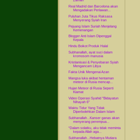
Zaman
Real Madrid dan Barcelona akan
Mengadakan Perlawan...
Puluhan Juta Tikus Raksasa
Menyerang Syiah Iran
Pejuang Islam Suriah Menjelang
Kemenangan
Blogger Anti Islam Dipenggal
Kepala
Hindu Boikot Produk Halal
Subhanallah, ayat suci dalam
kromosom manusia
Kristianisasi & Penyebaran Syiah
Mengancam Libya
Fakta Unik Mengenai Azan
Mangsa luka akibat hentaman
meteor di Rusia mencap...
Hujan Meteor di Rusia Seperti
Kiamat
Video Operasi Syahid "Bidayatun
Nihayah 6"
Waktu Tidur Yang Tidak
Diperbolehkan Dalam Islam
Subhanallah...Kanser ganas akan
menyerang perempua...
“Dalam solatku, aku tidak meminta
kepada Allah aga...
Subhanallah...Hebatnya Mutiara