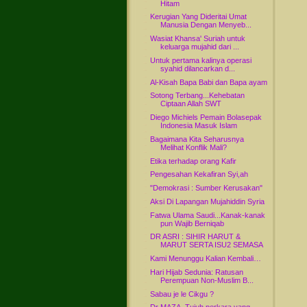
Hitam
Kerugian Yang Dideritai Umat
Manusia Dengan Menyeb...
Wasiat Khansa' Suriah untuk
keluarga mujahid dari ...
Untuk pertama kalinya operasi
syahid dilancarkan d...
Al-Kisah Bapa Babi dan Bapa ayam
Sotong Terbang...Kehebatan
Ciptaan Allah SWT
Diego Michiels Pemain Bolasepak
Indonesia Masuk Islam
Bagaimana Kita Seharusnya
Melihat Konflik Mali?
Etika terhadap orang Kafir
Pengesahan Kekafiran Syi,ah
"Demokrasi : Sumber Kerusakan"
Aksi Di Lapangan Mujahiddin Syria
Fatwa Ulama Saudi...Kanak-kanak
pun Wajib Berniqab
DR ASRI : SIHIR HARUT &
MARUT SERTA ISU2 SEMASA
Kami Menunggu Kalian Kembali…
Hari Hijab Sedunia: Ratusan
Perempuan Non-Muslim B...
Sabau je le Cikgu ?