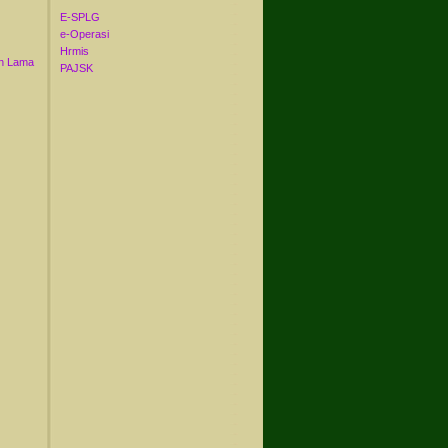
E-SPLG
e-Operasi
Hrmis
n Lama
PAJSK