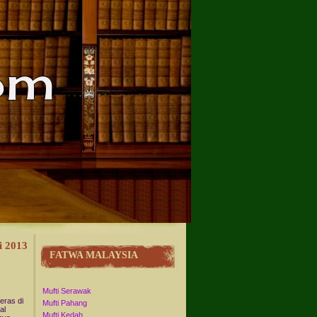
i 2013
FATWA MALAYSIA
Mufti Serawak
eras di
Mufti Pahang
al
Mufti Kedah