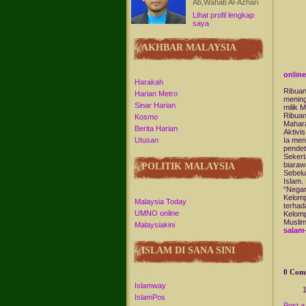
Ab,Wahab Al-Azhari
Lihat profil lengkap
saya
AKHBAR MALAYSIA
online
Harakah
Ribuan
Harian Metro
mening
Sinar Harian
milik 
Ribuan
Kosmo
Mahara
Berita Harian
Aktivi
Ia men
Utusan
pendet
Sekert
biaraw
POLITIK MALAYSIA
Sebelu
Islam. 
“Negar
Kelomp
Malaysia Today
terhad
UMNO online
Kelomp
Muslim
Malaysiakini
salam
ISLAM DI SANA SINI
0 Com
Islamway
IslamPos
Post 