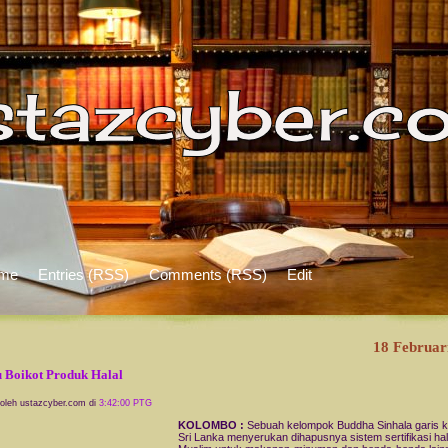
me
Entries (RSS)
Comments (RSS)
Edit
18 Februar
 Boikot Produk Halal
 oleh ustazcyber.com di
3:42:00 PTG
KOLOMBO :
Sebuah kelompok Buddha Sinhala garis k
Sri Lanka menyerukan dihapusnya sistem sertifikasi hal