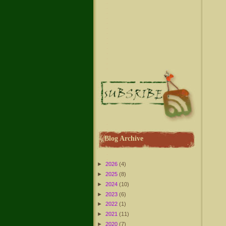
Blog Archive
►
2026
(4)
►
2025
(8)
►
2024
(10)
►
2023
(6)
►
2022
(1)
►
2021
(11)
►
2020
(7)