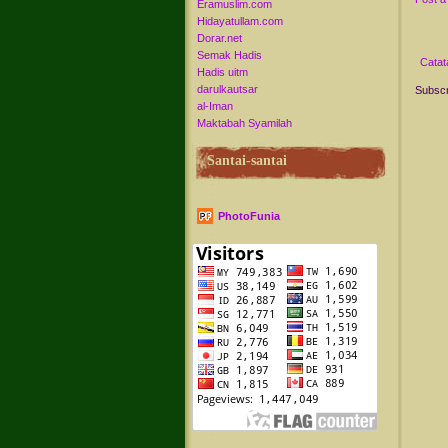
Eramuslim.com
Hidayatullam.com
Dorar.net
Semak Hadis
Catat
Hadis uitm
darulkautsar
Subscr
al-Iman
Maktabah Syamilah
Santai-santai
PhotoFunia