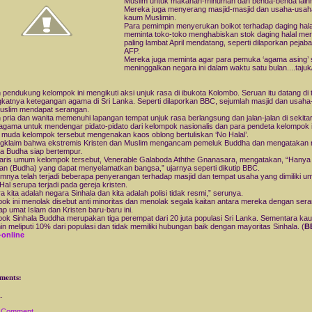
Muslim untuk makanan-minuman dan benda-benda lain
Mereka juga menyerang masjid-masjid dan usaha-usaha
kaum Muslimin.
Para pemimpin menyerukan boikot terhadap daging hala
meminta toko-toko menghabiskan stok daging halal me
paling lambat April mendatang, seperti dilaporkan pejabat
AFP.
Mereka juga meminta agar para pemuka ‘agama asing’
meninggalkan negara ini dalam waktu satu bulan....tajuk
 pendukung kelompok ini mengikuti aksi unjuk rasa di ibukota Kolombo. Seruan itu datang di
katnya ketegangan agama di Sri Lanka. Seperti dilaporkan BBC, sejumlah masjid dan usah
Muslim mendapat serangan.
 pria dan wanita memenuhi lapangan tempat unjuk rasa berlangsung dan jalan-jalan di sekita
gama untuk mendengar pidato-pidato dari kelompok nasionalis dan para pendeta kelompok i
s muda kelompok tersebut mengenakan kaos oblong bertuliskan ‘
No Halal’.
gklaim bahwa ekstremis Kristen dan Muslim mengancam pemeluk Buddha dan mengatakan 
a Budha siap bertempur.
aris umum kelompok tersebut, Venerable Galaboda Aththe Gnanasara, mengatakan, “Hanya
an (Budha) yang dapat menyelamatkan bangsa,” ujarnya seperti dikutip BBC.
mnya telah terjadi beberapa penyerangan terhadap masjid dan tempat usaha yang dimiliki u
Hal serupa terjadi pada gereja kristen.
a kita adalah negara Sinhala dan kita adalah polisi tidak resmi,” serunya.
ok ini menolak disebut anti minoritas dan menolak segala kaitan antara mereka dengan ser
ap umat Islam dan Kristen baru-baru ini.
ok Sinhala Buddha merupakan tiga perempat dari 20 juta populasi Sri Lanka. Sementara ka
in meliputi 10% dari populasi dan tidak memiliki hubungan baik dengan mayoritas Sinhala. (
B
-online
ments:
a Comment