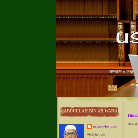
Ho
ABDULLAH BIN AB.WAHAB
Hindu
Dicatat
ustazcyber.com
Abdullah Bin