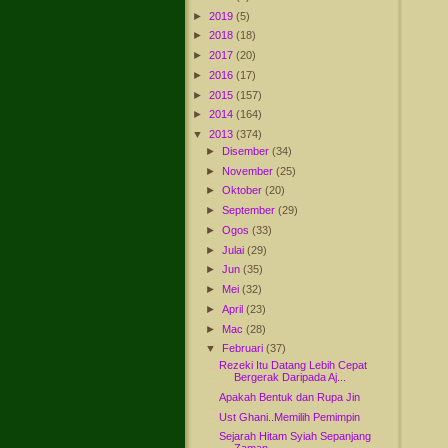
►
2019
(5)
►
2018
(18)
►
2017
(20)
►
2016
(17)
►
2015
(157)
►
2014
(164)
▼
2013
(374)
►
Disember
(34)
►
November
(25)
►
Oktober
(20)
►
September
(29)
►
Ogos
(33)
►
Julai
(29)
►
Jun
(35)
►
Mei
(32)
►
April
(23)
►
Mac
(28)
▼
Februari
(37)
Rezeki Itu Datang Lebih Cepat
Bergerak Daripada Aj...
Apakah Bentuk dan Rupa Jin
Ust Ghani..Memilih Pemimpin
Sejarah Hitam Syiah Sepanjang