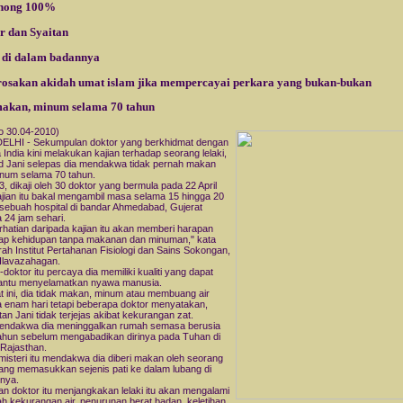
ohong 100%
ir dan Syaitan
n di dalam badannya
osakan akidah umat islam jika mempercayai perkara yang bukan-bukan
akan, minum selama 70 tahun
 30.04-2010)
ELHI - Sekumpulan doktor yang berkhidmat dengan
a India kini melakukan kajian terhadap seorang lelaki,
d Jani selepas dia mendakwa tidak pernah makan
num selama 70 tahun.
83, dikaji oleh 30 doktor yang bermula pada 22 April
Kajian itu bakal mengambil masa selama 15 hingga 20
i sebuah hospital di bandar Ahmedabad, Gujerat
 24 jam sehari.
hatian daripada kajian itu akan memberi harapan
ap kehidupan tanpa makanan dan minuman," kata
ah Institut Pertahanan Fisiologi dan Sains Sokongan,
 Ilavazahagan.
-doktor itu percaya dia memiliki kualiti yang dapat
ntu menyelamatkan nyawa manusia.
t ini, dia tidak makan, minum atau membuang air
 enam hari tetapi beberapa doktor menyatakan,
tan Jani tidak terjejas akibat kekurangan zat.
endakwa dia meninggalkan rumah semasa berusia
tahun sebelum mengabadikan dirinya pada Tuhan di
 Rajasthan.
 misteri itu mendakwa dia diberi makan oleh seorang
ang memasukkan sejenis pati ke dalam lubang di
tnya.
n doktor itu menjangkakan lelaki itu akan mengalami
h kekurangan air, penurunan berat badan, keletihan