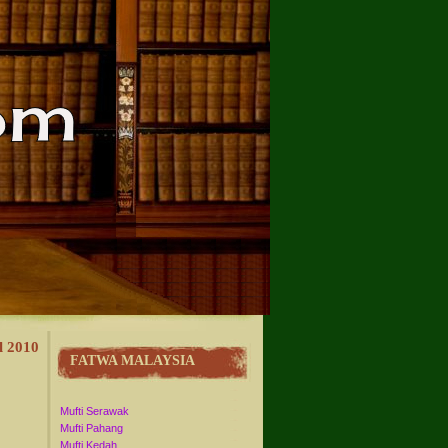
l 2010
FATWA MALAYSIA
Mufti Serawak
Mufti Pahang
Mufti Kedah