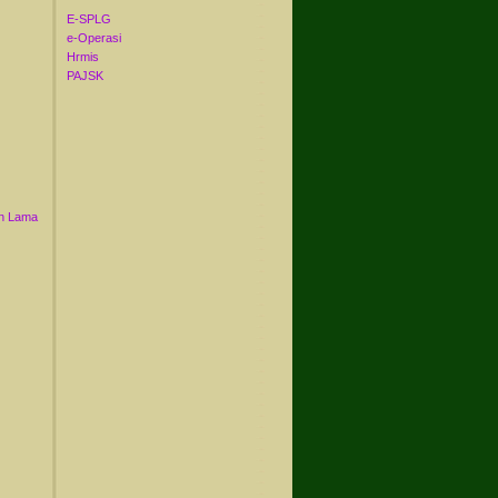
E-SPLG
e-Operasi
Hrmis
PAJSK
n Lama