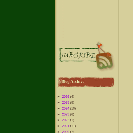
Blog Archive
►
2026
(4)
►
2025
(8)
►
2024
(10)
►
2023
(6)
►
2022
(1)
►
2021
(11)
►
2020
(7)