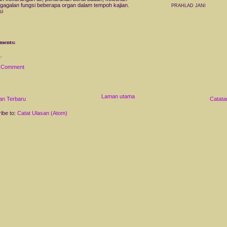
gagalan fungsi beberapa organ dalam tempoh kajian.
PRAHLAD JANI
si
ments:
a Comment
Laman utama
an Terbaru
Catata
ibe to:
Catat Ulasan (Atom)