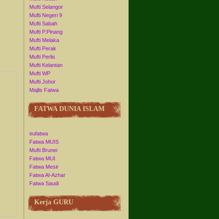
Mufti Selangor
Mufti Negeri 9
Mufti Sabah
Mufti P.Pinang
Mufti Melaka
Mufti Perak
Mufti Perlis
Mufti Kelantan
Mufti WP
Mufti Johor
Majlis Fatwa
FATWA DUNIA ISLAM
eufatwa
Fatwa MUIS
Mufti Brunei
Fatwa MUI
Fatwa Mesir
Fatwa Al-Azhar
Fatwa Saudi
Kerja GURU