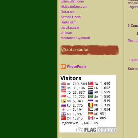
Eramuslim.com
dan ke
Hidayatullam.com
- Agen
Dorar.net
Semak Hadis
Hadis uitm
0 Com
darulkautsar
al-Iman
Maktabah Syamilah
Post 
Santai-santai
Catat
PhotoFunia
Subscr