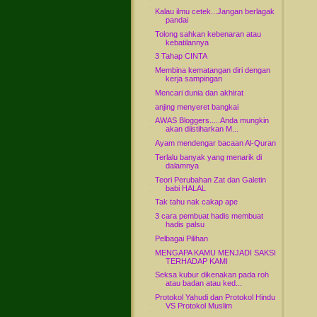
Kalau ilmu cetek...Jangan berlagak
pandai
Tolong sahkan kebenaran atau
kebatilannya
3 Tahap CINTA
Membina kematangan diri dengan
kerja sampingan
Mencari dunia dan akhirat
anjing menyeret bangkai
AWAS Bloggers.....Anda mungkin
akan diistiharkan M...
Ayam mendengar bacaan Al-Quran
Terlalu banyak yang menarik di
dalamnya
Teori Perubahan Zat dan Galetin
babi HALAL
Tak tahu nak cakap ape
3 cara pembuat hadis membuat
hadis palsu
Pelbagai Pilihan
MENGAPA KAMU MENJADI SAKSI
TERHADAP KAMI
Seksa kubur dikenakan pada roh
atau badan atau ked...
Protokol Yahudi dan Protokol Hindu
VS Protokol Muslim