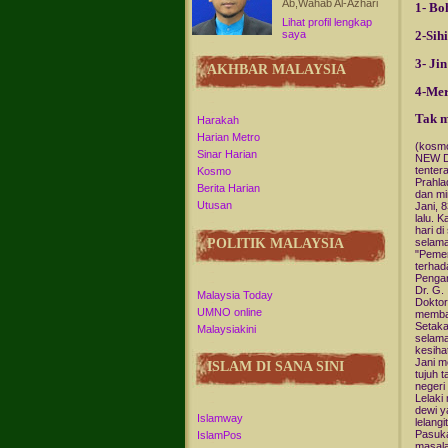
Ab,Wahab Al-Azhari
1- B
Lihat profil lengkap
saya
2-Sih
3- Ji
AKHBAR MALAYSIA
4-Mer
Tak m
Harakah
Harian Metro
(kosmo
Sinar Harian
NEW D
tenter
Kosmo
Prahla
Berita Harian
dan mi
Utusan
Jani, 
lalu. 
hari d
POLITIK MALAYSIA
selama
"Pemer
terhad
Pengar
Dr. G.
Malaysia Today
Doktor
UMNO online
memba
Setaka
Malaysiakini
selama
kesiha
Jani m
ISLAM DI SANA SINI
tujuh 
negeri
Lelaki
dewi y
Islamway
lelangi
Pasuka
IslamPos
masala