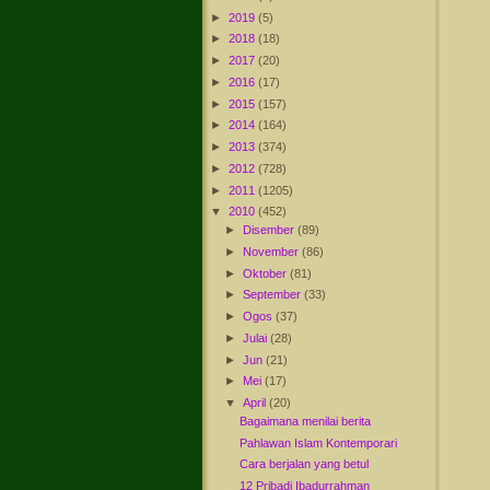
►
2019
(5)
►
2018
(18)
►
2017
(20)
►
2016
(17)
►
2015
(157)
►
2014
(164)
►
2013
(374)
►
2012
(728)
►
2011
(1205)
▼
2010
(452)
►
Disember
(89)
►
November
(86)
►
Oktober
(81)
►
September
(33)
►
Ogos
(37)
►
Julai
(28)
►
Jun
(21)
►
Mei
(17)
▼
April
(20)
Bagaimana menilai berita
Pahlawan Islam Kontemporari
Cara berjalan yang betul
12 Pribadi Ibadurrahman