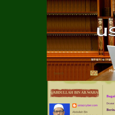
Ho
ABDULLAH BIN AB.WAHAB
Bagai
Dicatat
ustazcyber.com
Berit
Abdullah Bin