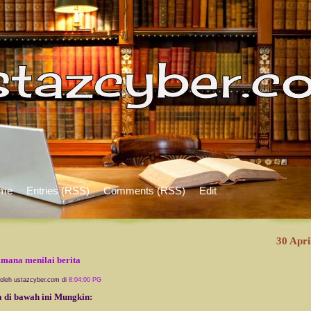
me
Entries (RSS)
Comments (RSS)
Edit
30 Apri
mana menilai berita
 oleh ustazcyber.com di
8:04:00 PG
a di bawah ini Mungkin: