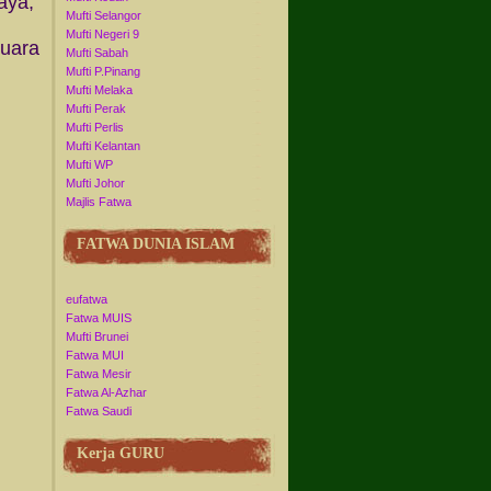
aya,
Mufti Selangor
Mufti Negeri 9
Suara
Mufti Sabah
Mufti P.Pinang
Mufti Melaka
Mufti Perak
Mufti Perlis
Mufti Kelantan
Mufti WP
Mufti Johor
Majlis Fatwa
FATWA DUNIA ISLAM
eufatwa
Fatwa MUIS
Mufti Brunei
Fatwa MUI
Fatwa Mesir
Fatwa Al-Azhar
Fatwa Saudi
Kerja GURU