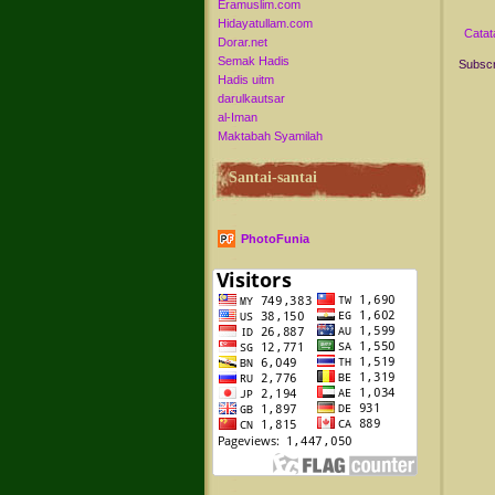
Eramuslim.com
Hidayatullam.com
Catat
Dorar.net
Semak Hadis
Subscr
Hadis uitm
darulkautsar
al-Iman
Maktabah Syamilah
Santai-santai
PhotoFunia