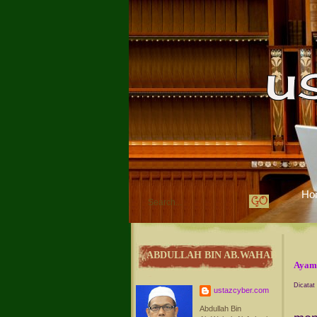
Ho
ABDULLAH BIN AB.WAHAB
Ayam
Dicatat
ustazcyber.com
Beb
Abdullah Bin