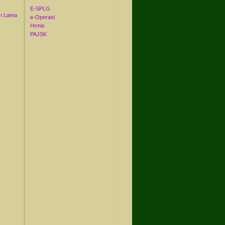
E-SPLG
n Lama
e-Operasi
Hrmis
PAJSK