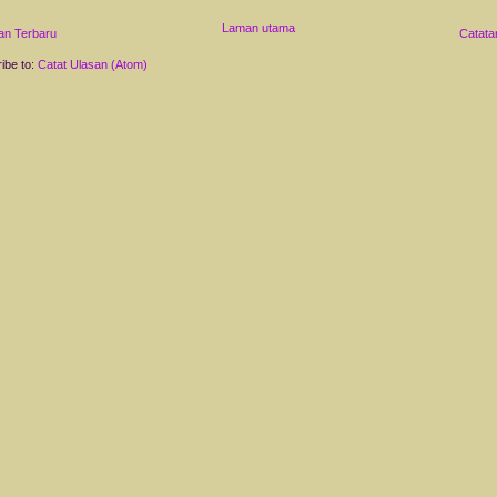
Laman utama
an Terbaru
Catata
ibe to:
Catat Ulasan (Atom)