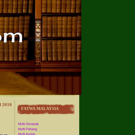
l 2010
FATWA MALAYSIA
Mufti Serawak
Mufti Pahang
Mufti Kedah