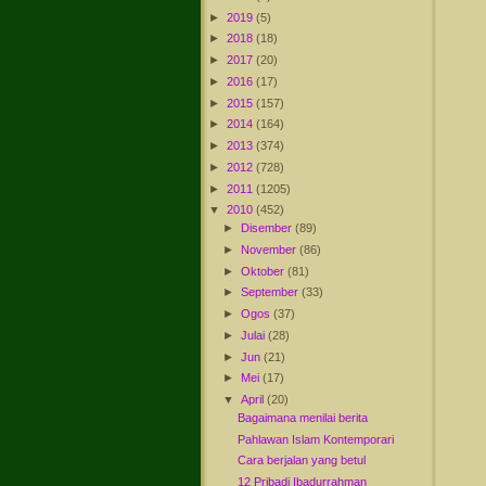
►
2019
(5)
►
2018
(18)
►
2017
(20)
►
2016
(17)
►
2015
(157)
►
2014
(164)
►
2013
(374)
►
2012
(728)
►
2011
(1205)
▼
2010
(452)
►
Disember
(89)
►
November
(86)
►
Oktober
(81)
►
September
(33)
►
Ogos
(37)
►
Julai
(28)
►
Jun
(21)
►
Mei
(17)
▼
April
(20)
Bagaimana menilai berita
Pahlawan Islam Kontemporari
Cara berjalan yang betul
12 Pribadi Ibadurrahman