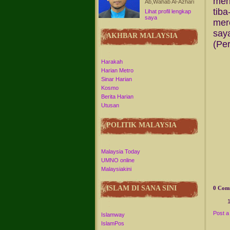
men
Ab,Wahab Al-Azhari
tiba
Lihat profil lengkap
saya
mer
saya
AKHBAR MALAYSIA
(Per
Harakah
Harian Metro
Sinar Harian
Kosmo
Berita Harian
Utusan
POLITIK MALAYSIA
Malaysia Today
UMNO online
Malaysiakini
ISLAM DI SANA SINI
0 Com
Post 
Islamway
IslamPos