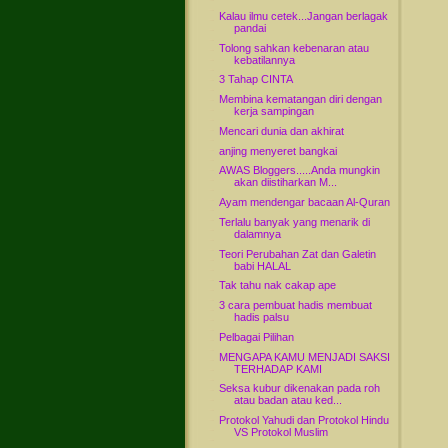
Kalau ilmu cetek...Jangan berlagak
pandai
Tolong sahkan kebenaran atau
kebatilannya
3 Tahap CINTA
Membina kematangan diri dengan
kerja sampingan
Mencari dunia dan akhirat
anjing menyeret bangkai
AWAS Bloggers.....Anda mungkin
akan diistiharkan M...
Ayam mendengar bacaan Al-Quran
Terlalu banyak yang menarik di
dalamnya
Teori Perubahan Zat dan Galetin
babi HALAL
Tak tahu nak cakap ape
3 cara pembuat hadis membuat
hadis palsu
Pelbagai Pilihan
MENGAPA KAMU MENJADI SAKSI
TERHADAP KAMI
Seksa kubur dikenakan pada roh
atau badan atau ked...
Protokol Yahudi dan Protokol Hindu
VS Protokol Muslim