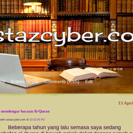
me
Entries (RSS)
Comments (RSS)
Edit
13 Apri
 mendengar bacaan Al-Quran
 oleh ustazcyber.com di
10:02:00 PG
erapa tahun yang lalu semasa saya sedang