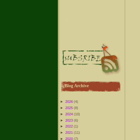
Blog Archive
►
2026
(4)
►
2025
(8)
►
2024
(10)
►
2023
(6)
►
2022
(1)
►
2021
(11)
►
2020
(7)