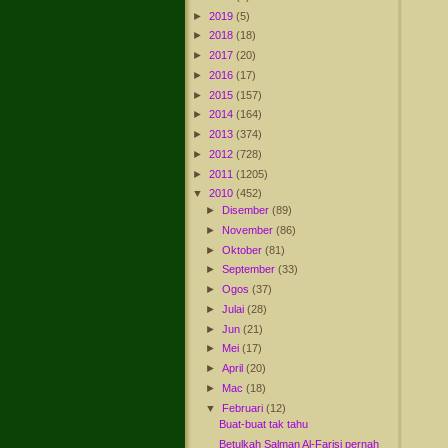
►
2019
(5)
►
2018
(18)
►
2017
(20)
►
2016
(17)
►
2015
(157)
►
2014
(164)
►
2013
(374)
►
2012
(728)
►
2011
(1205)
▼
2010
(452)
►
Disember
(89)
►
November
(86)
►
Oktober
(81)
►
September
(33)
►
Ogos
(37)
►
Julai
(28)
►
Jun
(21)
►
Mei
(17)
►
April
(20)
►
Mac
(18)
▼
Februari
(12)
Buat-buat tak tahu
Betulkah Salman Al-Farisi pernah