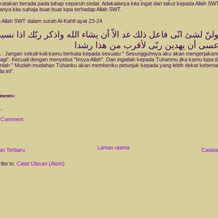
ikatakan berada pada tahap separuh sedar. Adakalanya kita ingat dan takut kepada Allah SW
anya kita sahaja buat-buat lupa terhadap Allah SWT.
 Allah SWT dalam surah Al-Kahfi ayat 23-24
سى أن يهدين ربّى لأقرب من هذا رشدا
a : Jangan sekali-kali kamu berkata kepada sesuatu " Sesungguhnya aku akan mengerjakan
agi". Kecuali dengan menyebut "Insya Allah". Dan ingatlah kepada Tuhanmu jika kamu lupa 
nlah " Mudah-mudahan Tuhanku akan memberiku petunjuk kepada yang lebih dekat kebena
a ini".
ments:
a Comment
Laman utama
an Terbaru
Catata
ibe to:
Catat Ulasan (Atom)