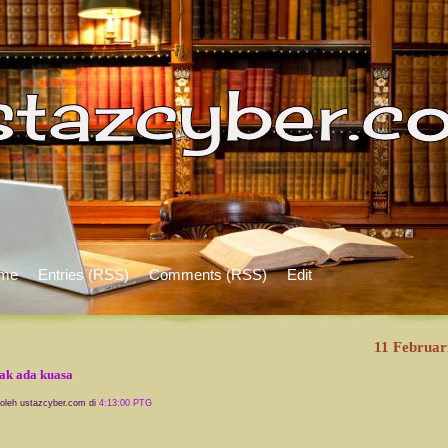
me
Entries (RSS)
Comments (RSS)
Edit
11 Februar
tak ada kuasa
 oleh ustazcyber.com di
4:13:00 PTG