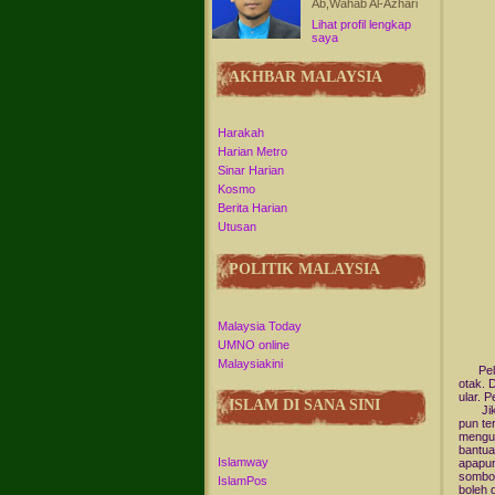
Ab,Wahab Al-Azhari
Lihat profil lengkap
saya
AKHBAR MALAYSIA
Harakah
Harian Metro
Sinar Harian
Kosmo
Berita Harian
Utusan
POLITIK MALAYSIA
Malaysia Today
UMNO online
Malaysiakini
Pelikk
otak. 
ular. 
ISLAM DI SANA SINI
Jika k
pun te
mengun
bantua
Islamway
apapun
sombon
IslamPos
boleh 