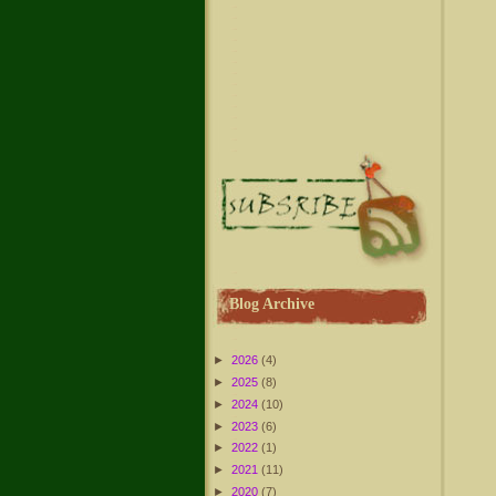
Blog Archive
►
2026
(4)
►
2025
(8)
►
2024
(10)
►
2023
(6)
►
2022
(1)
►
2021
(11)
►
2020
(7)