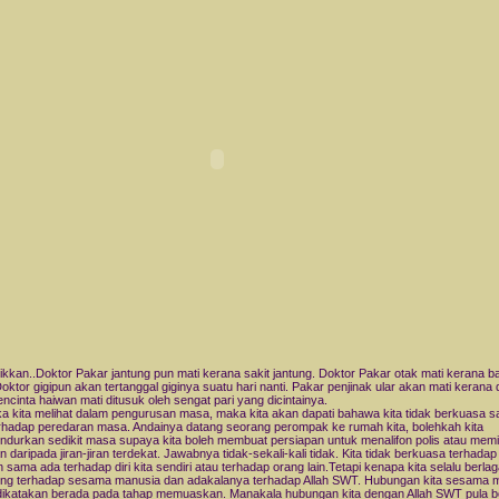
an..Doktor Pakar jantung pun mati kerana sakit jantung. Doktor Pakar otak mati kerana b
Doktor gigipun akan tertanggal giginya suatu hari nanti. Pakar penjinak ular akan mati kerana 
Pencinta haiwan mati ditusuk oleh sengat pari yang dicintainya.
ita melihat dalam pengurusan masa, maka kita akan dapati bahawa kita tidak berkuasa sa
rhadap peredaran masa. Andainya datang seorang perompak ke rumah kita, bolehkah kita
durkan sedikit masa supaya kita boleh membuat persiapan untuk menalifon polis atau memi
n daripada jiran-jiran terdekat. Jawabnya tidak-sekali-kali tidak. Kita tidak berkuasa terhadap
 sama ada terhadap diri kita sendiri atau terhadap orang lain.Tetapi kenapa kita selalu berla
g terhadap sesama manusia dan adakalanya terhadap Allah SWT. Hubungan kita sesama 
dikatakan berada pada tahap memuaskan. Manakala hubungan kita dengan Allah SWT pula b