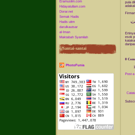
Eramuslim.com
pula d
adakal
Hidayatullam.com
Dorar.net
Firman
Semak Hadis
ولا تقولنّ لشئ انّى فاعل ذلك غد الاّ أن يشاء الله واذكر ربّك اذا نسيت
Hadis uitm
darulkautsar
al-Iman
Ertiny
esok p
Maktabah Syamilah
kataka
daripad
Santai-santai
0 Com
PhotoFunia
Post 
Catat
Subscr