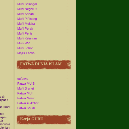
Mufti Selangor
Mufti Negeri 9
Mufti Sabah
Mufti P.Pinang
Mufti Melaka
Mufti Perak
Mufti Perlis
Mufti Kelantan
Mufti WP
Mufti Johor
Majlis Fatwa
FATWA DUNIA ISLAM
eufatwa
Fatwa MUIS
Mufti Brunei
Fatwa MUI
arah
Fatwa Mesir
dipatut
Fatwa Al-Azhar
tu saat
Fatwa Saudi
nta
 apa-
Kerja GURU
gak
manusia
olehlah