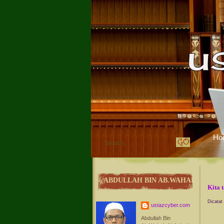
Ho
ABDULLAH BIN AB.WAHAB
Kita 
Dicatat
ustazcyber.com
Abdullah Bin