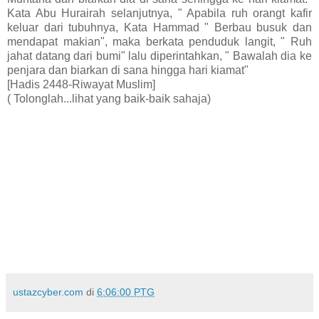
Kata Abu Hurairah selanjutnya, " Apabila ruh orangt kafir
keluar dari tubuhnya, Kata Hammad " Berbau busuk dan
mendapat makian", maka berkata penduduk langit, " Ruh
jahat datang dari bumi" lalu diperintahkan, " Bawalah dia ke
penjara dan biarkan di sana hingga hari kiamat"
[Hadis 2448-Riwayat Muslim]
( Tolonglah...lihat yang baik-baik sahaja)
ustazcyber.com
di
6:06:00 PTG