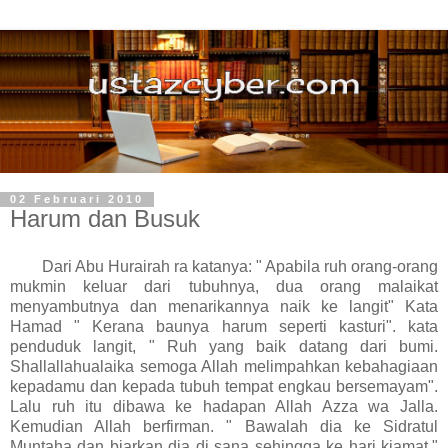
02 Februari 2010
Harum dan Busuk
Dari Abu Hurairah ra katanya: " Apabila ruh orang-orang
mukmin keluar dari tubuhnya, dua orang malaikat
menyambutnya dan menarikannya naik ke langit" Kata
Hamad " Kerana baunya harum seperti kasturi". kata
penduduk langit, " Ruh yang baik datang dari bumi.
Shallallahualaika semoga Allah melimpahkan kebahagiaan
kepadamu dan kepada tubuh tempat engkau bersemayam".
Lalu ruh itu dibawa ke hadapan Allah Azza wa Jalla.
Kemudian Allah berfirman. " Bawalah dia ke Sidratul
Muntaha dan biarkan dia di sana sehingga ke hari kiamat."