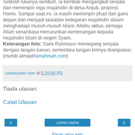
Setelah lukanya sembuh, ia kembali mengangkat senjata
dan memimpin regu mujahidin di desa Arqub, propinsi
Homs. Sampai saat ini, ia masih memimpin jihad dari garis
depan dan menjadi tauladan ketegaran mujahidin dalam
menghadapi musuh-musuh Islam. Allahu akbar, semoga
Allah senantiasa menurunkan kemenangan kepada
mujahidin Islam di negeri Syam.
Keterangan foto:
Sami Rahmaun memegang senjata
dengan tangan kanan, sementara tangan kirinya diamputasi.
(muhib almajdi/
arrahmah.com
)
ustazcyber.com
di
5:25:00 PG
Tiada ulasan:
Catat Ulasan
‹
›
Laman utama
Papar versi web