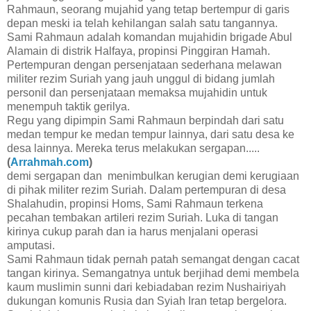
Rahmaun, seorang mujahid yang tetap bertempur di garis
depan meski ia telah kehilangan salah satu tangannya.
Sami Rahmaun adalah komandan mujahidin brigade Abul
Alamain di distrik Halfaya, propinsi Pinggiran Hamah.
Pertempuran dengan persenjataan sederhana melawan
militer rezim Suriah yang jauh unggul di bidang jumlah
personil dan persenjataan memaksa mujahidin untuk
menempuh taktik gerilya.
Regu yang dipimpin Sami Rahmaun berpindah dari satu
medan tempur ke medan tempur lainnya, dari satu desa ke
desa lainnya. Mereka terus melakukan sergapan.....
(
Arrahmah.com
)
demi sergapan dan menimbulkan kerugian demi kerugiaan
di pihak militer rezim Suriah. Dalam pertempuran di desa
Shalahudin, propinsi Homs, Sami Rahmaun terkena
pecahan tembakan artileri rezim Suriah. Luka di tangan
kirinya cukup parah dan ia harus menjalani operasi
amputasi.
Sami Rahmaun tidak pernah patah semangat dengan cacat
tangan kirinya. Semangatnya untuk berjihad demi membela
kaum muslimin sunni dari kebiadaban rezim Nushairiyah
dukungan komunis Rusia dan Syiah Iran tetap bergelora.