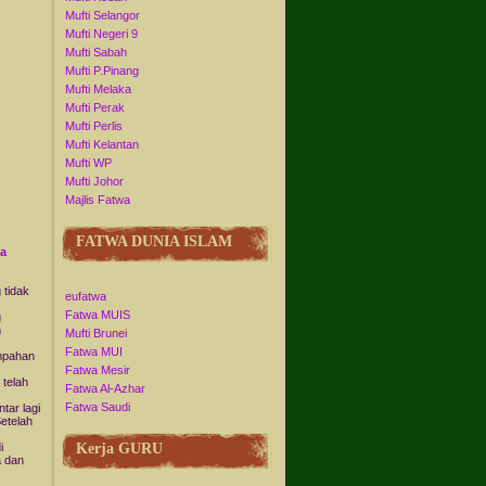
Mufti Selangor
Mufti Negeri 9
Mufti Sabah
Mufti P.Pinang
Mufti Melaka
Mufti Perak
Mufti Perlis
Mufti Kelantan
Mufti WP
Mufti Johor
Majlis Fatwa
FATWA DUNIA ISLAM
ta
 tidak
eufatwa
Fatwa MUIS
g
m
Mufti Brunei
Fatwa MUI
umpahan
Fatwa Mesir
 telah
Fatwa Al-Azhar
Fatwa Saudi
tar lagi
etelah
Kerja GURU
i
a dan