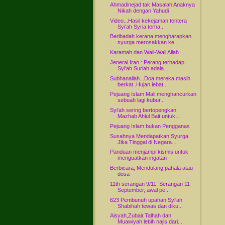
Ahmadinejad tak Masalah Anaknya
Nikah dengan Yahudi
Video...Hasil kekejaman tentera
Syi'ah Syria terha...
Beribadah kerana mengharapkan
syurga merosakkan ke...
Karamah dan Wali-Wali Allah
Jeneral Iran : Perang terhadap
Syi'ah Suriah adala...
Subhanallah...Doa mereka masih
berkat..Hujan lebat...
Pejuang Islam Mali menghancurkan
sebuah lagi kubur...
Syi'ah sering bertopengkan
Mazhab Ahlul Bait untuk...
Pejuang Islam bukan Pengganas
Susahnya Mendapatkan Syurga
Jika Tinggal di Negara...
Panduan menjampi kismis untuk
menguatkan ingatan
Berbicara, Mendulang pahala atau
dosa
11th serangan 9/11: Serangan 11
September, awal pe...
623 Pembunuh upahan Syi'ah
Shabihah tewas dan diku...
Aisyah,Zubair,Talhah dan
Muawiyah lebih najis dari...