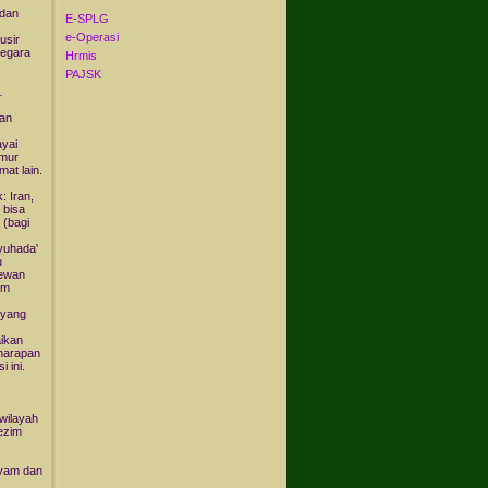
 dan
E-SPLG
e-Operasi
usir
negara
Hrmis
PAJSK
…
kan
ayai
imur
at lain.
 Iran,
 bisa
 (bagi
yuhada'
u
Dewan
am
 yang
aikan
 harapan
 ini.
wilayah
ezim
 Syam dan