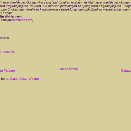
ah, turunkanlah pertolongan-Mu yang telah Engkau janjikan
.
Ya Allah, turunkanlah pertolonga
elah Engkau janjikan. Ya Allah, turunkanlah pertolongan-Mu yang telah Engkau janjikan.
Janga
k pun Engkau menyerahkan kami kepada selain-Mu, jangan pula Engkau menyerahkan kami
mi sendiri.
udin Al-Hamawi
 almajdi/
arrahmah.com
)
ments:
a Comment
Laman utama
an Terbaru
Catata
ibe to:
Catat Ulasan (Atom)