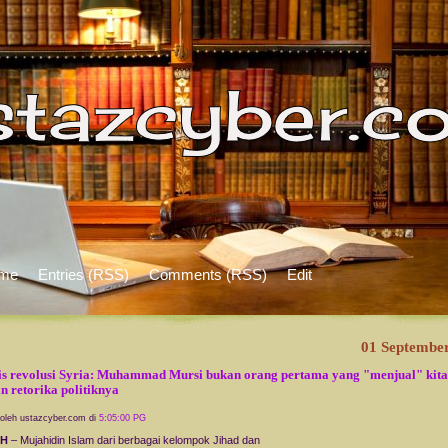
me
Entries (RSS)
Comments (RSS)
Edit
01 Septembe
is revolusi Syria: Muhammad Mursi bukan orang pertama yang "menjual" kita
n retorika politiknya
 oleh ustazcyber.com di
5:05:00 PG
AH
– Mujahidin Islam dari berbagai kelompok Jihad dan