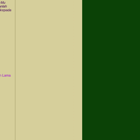
n-Mu
nlah
 kepada
n Lama