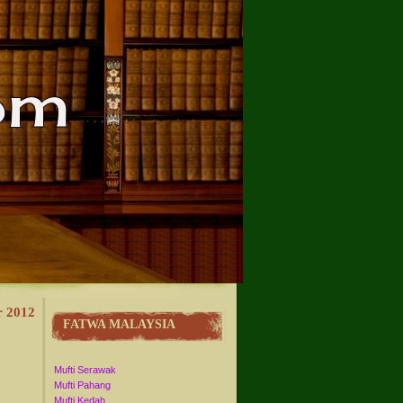
r 2012
FATWA MALAYSIA
Mufti Serawak
Mufti Pahang
Mufti Kedah