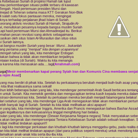
a Kebebasan Suriah di propinsi Hamah tak luput
au perkembangan situasi politik terbaru di kawasan
Tengah. Hasil pertemuan presiden Mursi dan
nejad di Teheran selama masa KTT Gerakan Non-Blok
i salah satu fokus pantauan mereka, mengingat
nya terhadap perjalanan jihad Islam di Suriah.
seorang aktivis revolusi Suriah di Hamah, Sirajudin Al-
, menuliskan pesannya kepada bangsa muslim Suriah
api hasil pertemuan Mursi dan Ahmadinejad itu. Berikut
rjemahan pesan revolusi sang aktivis sebagaimana
kasikan oleh situs Islam Al-Murasilun dan situs-situs
i Suriah lainnya.
ai bangsa muslim Suriah yang besar: Mursi…bukanlah
ang pertama yang "menjual" kita dengan ucapannya!
etengah tahun yang lalu, kita mendengar Erdogan
akan bahwa ia tidak akan membiarkan terjadinya
taian kedua (di Suriah). Waktu itu kita menangis
a karena kita merasakan ada.....lagi
(
Arrahmah.com
)
juga[
Mesir membenarkan kapal perang Syiah Iran dan Komunis Cina membawa senja
a rejim Asad
]
yang mau berdiri di pihak kita. Setelah itu perkataannya berubah menjadi buih-buih asap yang
kita lihat realisasinya sama sekali!
ahun lebih beberapa bulan yang lalu, kita mendengar pemerintah Arab Saudi berbicara tentan
n untuk Suriah. Kita memekik gembira dan mengucapkan terima kasih kepada mereka dala
trasi-demonstrasi kita. Setelah itu perkataan mereka berubah menjadi fatamorgana belaka!
dari setahun yang lalu, kita mendengar Liga Arab menegaskan tidak akan membiarkan pert
ebih banyak lagi di Suriah. Setelah itu kita tidak melihatkan aksi apapun!
n yang lalu, kita mendengar Inggris, Amerika dan Prancis menegaskan bahwa Bashar Assad
ngan legalitasnya dan kekuasannya tinggal menghitung hari belaka.
ulan yang lalu, kita mendengar (Dewan Kerjasama Negara-negara) Teluk menyatakan seben
 akan bergerak dan mempersenjatai Tentara Kebebasan Suriah adalah sebuah kewajiban. S
a tidak melihat tindakan apapun!!!
 lagi kita mendengar perkataan dan khutbah-khutbah lainnya menggebu-gebu, pada realita d
an kita tidak melihat tindakan apapun (dari para politikus seperti mereka) untuk menolong kit
amatkan anak-anak kita serta ibu-ibu kita.