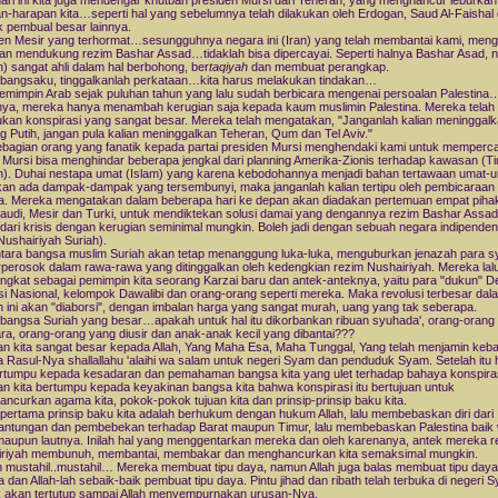
ari ini kita juga mendengar khutbah presiden Mursi dari Teheran, yang menghancur leburkan
n-harapan kita…seperti hal yang sebelumnya telah dilakukan oleh Erdogan, Saud Al-Faishal
 pembual besar lainnya.
en Mesir yang terhormat…sesungguhnya negara ini (Iran) yang telah membantai kami, meng
an mendukung rezim Bashar Assad…tidaklah bisa dipercayai. Seperti halnya Bashar Asad, 
an) sangat ahli dalam hal berbohong, ber
taqiyah
dan membuat perangkap.
bangsaku, tinggalkanlah perkataan…kita harus melakukan tindakan…
emimpin Arab sejak puluhan tahun yang lalu sudah berbicara mengenai persoalan Palestina
ya, mereka hanya menambah kerugian saja kepada kaum muslimin Palestina. Mereka telah
kan konspirasi yang sangat besar. Mereka telah mengatakan, "Janganlah kalian meninggal
 Putih, jangan pula kalian meninggalkan Teheran, Qum dan Tel Aviv."
ebagian orang yang fanatik kepada partai presiden Mursi menghendaki kami untuk memperc
Mursi bisa menghindar beberapa jengkal dari planning Amerika-Zionis terhadap kawasan (T
). Duhai nestapa umat (Islam) yang karena kebodohannya menjadi bahan tertawaan umat-um
kan ada dampak-dampak yang tersembunyi, maka janganlah kalian tertipu oleh pembicaraan
. Mereka mengatakan dalam beberapa hari ke depan akan diadakan pertemuan empat pihak:
audi, Mesir dan Turki, untuk mendiktekan solusi damai yang dengannya rezim Bashar Assad
 dari krisis dengan kerugian seminimal mungkin. Boleh jadi dengan sebuah negara indipenden
Nushairiyah Suriah).
ara bangsa muslim Suriah akan tetap menanggung luka-luka, menguburkan jenazah para s
rperosok dalam rawa-rawa yang ditinggalkan oleh kedengkian rezim Nushairiyah. Mereka lal
gkat sebagai pemimpin kita seorang Karzai baru dan antek-anteknya, yaitu para "dukun" 
si Nasional, kelompok Dawalibi dan orang-orang seperti mereka. Maka revolusi terbesar dal
h ini akan "diaborsi", dengan imbalan harga yang sangat murah, uang yang tak seberapa.
bangsa Suriah yang besar…apakah untuk hal itu dikorbankan ribuan syuhada', orang-orang
ara, orang-orang yang diusir dan anak-anak kecil yang dibantai???
n kita sangat besar kepada Allah, Yang Maha Esa, Maha Tunggal, Yang telah menjamin keb
 Rasul-Nya shallallahu 'alaihi wa salam untuk negeri Syam dan penduduk Syam. Setelah itu
ertumpu kepada kesadaran dan pemahaman bangsa kita yang ulet terhadap bahaya konspirasi
n kita bertumpu kepada keyakinan bangsa kita bahwa konspirasi itu bertujuan untuk
ncurkan agama kita, pokok-pokok tujuan kita dan prinsip-prinsip baku kita.
 pertama prinsip baku kita adalah berhukum dengan hukum Allah, lalu membebaskan diri dari
antungan dan pembebekan terhadap Barat maupun Timur, lalu membebaskan Palestina baik 
maupun lautnya. Inilah hal yang menggentarkan mereka dan oleh karenanya, antek mereka r
iriyah membunuh, membantai, membakar dan menghancurkan kita semaksimal mungkin.
mustahil..mustahil… Mereka membuat tipu daya, namun Allah juga balas membuat tipu daya
 dan Allah-lah sebaik-baik pembuat tipu daya. Pintu jihad dan ribath telah terbuka di negeri
ak akan tertutup sampai Allah menyempurnakan urusan-Nya.