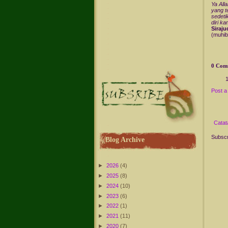
Ya All
yang t
sedeti
diri ka
Siraj
(muhib
0 Com
Post 
Catat
Subscr
Blog Archive
►
2026
(4)
►
2025
(8)
►
2024
(10)
►
2023
(6)
►
2022
(1)
►
2021
(11)
►
2020
(7)