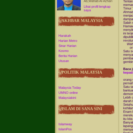
Ab,Wahab Al-Azhari
Tentar
memant
Lihat profil lengkap
Timur 
saya
Ahmadi
menjad
dampak
AKHBAR MALAYSIA
Salah 
Hamawi
menyik
ini te
Harakah
dipubli
revolus
Harian Metro
Wah
Sinar Harian
or
Kosmo
Satu s
menyat
Berita Harian
pemban
Utusan
gembir
Baca 
POLITIK MALAYSIA
kepad
orang 
pernah 
Satu t
Malaysia Today
bantua
UMNO online
demons
Lebih 
Malaysiakini
darah l
Setahu
kehila
ISLAM DI SANA SINI
Enam b
mereka
itu kit
Banyak
Islamway
lapang
IslamPos
menyel