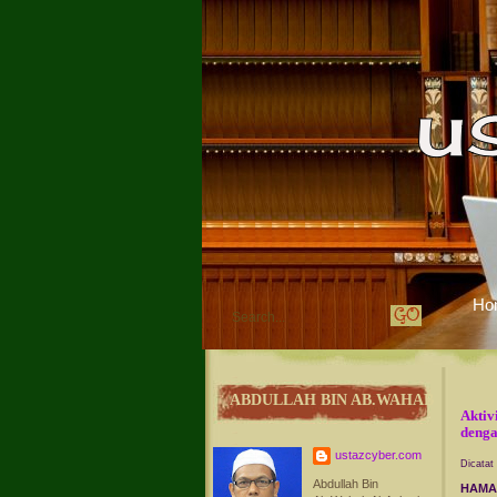
Ho
ABDULLAH BIN AB.WAHAB
Aktiv
denga
ustazcyber.com
Dicatat
Abdullah Bin
HAM