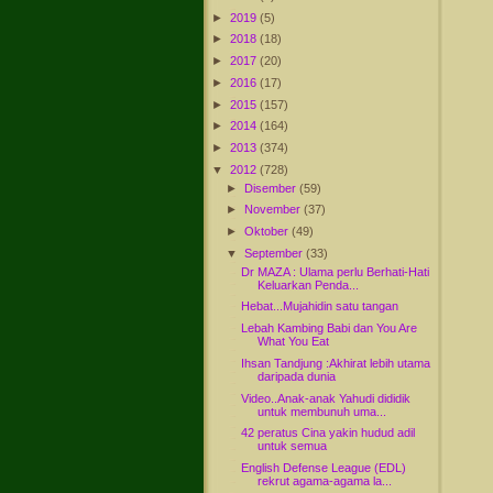
►
2019
(5)
►
2018
(18)
►
2017
(20)
►
2016
(17)
►
2015
(157)
►
2014
(164)
►
2013
(374)
▼
2012
(728)
►
Disember
(59)
►
November
(37)
►
Oktober
(49)
▼
September
(33)
Dr MAZA : Ulama perlu Berhati-Hati
Keluarkan Penda...
Hebat...Mujahidin satu tangan
Lebah Kambing Babi dan You Are
What You Eat
Ihsan Tandjung :Akhirat lebih utama
daripada dunia
Video..Anak-anak Yahudi dididik
untuk membunuh uma...
42 peratus Cina yakin hudud adil
untuk semua
English Defense League (EDL)
rekrut agama-agama la...