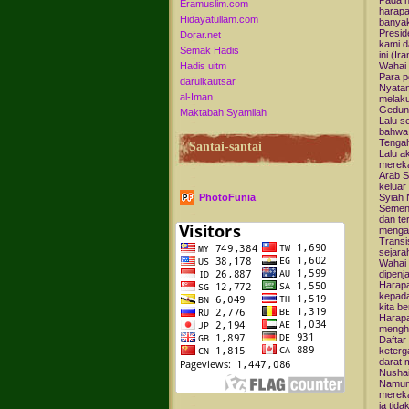
Pada h
Eramuslim.com
harapa
Hidayatullam.com
banyak
Presid
Dorar.net
kami d
Semak Hadis
ini (Ir
Hadis uitm
Wahai 
Para p
darulkautsar
Nyatan
al-Iman
melaku
Gedung
Maktabah Syamilah
Lalu s
bahwa 
Tengah
Santai-santai
Lalu a
mereka
Arab S
keluar
PhotoFunia
Syiah 
Sement
dan te
mengan
Transi
sejara
Wahai 
dipenj
Harapa
kepada
kita b
Harapa
mengha
Daftar
keterg
darat 
Nusha
Namun 
mereka
ia tid