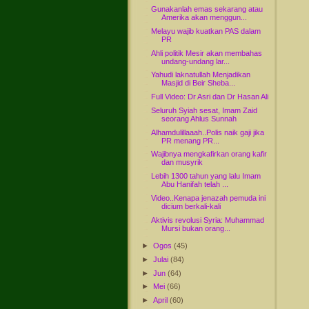
Gunakanlah emas sekarang atau
Amerika akan menggun...
Melayu wajib kuatkan PAS dalam
PR
Ahli politik Mesir akan membahas
undang-undang lar...
Yahudi laknatullah Menjadikan
Masjid di Beir Sheba...
Full Video: Dr Asri dan Dr Hasan Ali
Seluruh Syiah sesat, Imam Zaid
seorang Ahlus Sunnah
Alhamdulillaaah..Polis naik gaji jika
PR menang PR...
Wajibnya mengkafirkan orang kafir
dan musyrik
Lebih 1300 tahun yang lalu Imam
Abu Hanifah telah ...
Video..Kenapa jenazah pemuda ini
dicium berkali-kali
Aktivis revolusi Syria: Muhammad
Mursi bukan orang...
►
Ogos
(45)
►
Julai
(84)
►
Jun
(64)
►
Mei
(66)
►
April
(60)