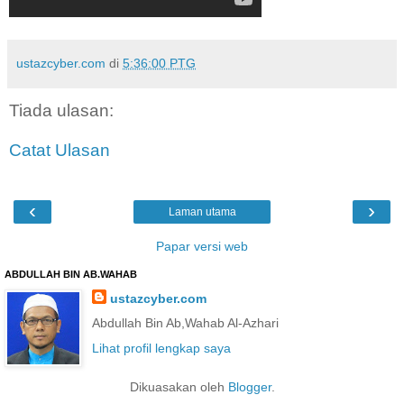
ustazcyber.com
di
5:36:00 PTG
Tiada ulasan:
Catat Ulasan
‹
›
Laman utama
Papar versi web
ABDULLAH BIN AB.WAHAB
ustazcyber.com
Abdullah Bin Ab,Wahab Al-Azhari
Lihat profil lengkap saya
Dikuasakan oleh
Blogger
.