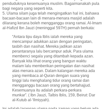
penduduknya kesemuanya muslim. Bagaimanakah pula
bagi negara yang seperti kita.
5. Ulama silam juga telah mengingatkan hal ini, bahawa
bacaan-bacaan lain di menara-menara masjid adalah
dilarang kerana boleh mengganggu orang ramai. Al-Imam
al-Hafizd Ibn Jauzi (meninggal 597H) pernah berkata:
“Antara tipu daya Iblis ialah mereka yang
mencampur adukkan azan dengan peringatan,
tasbih dan nasihat. Mereka jadikan azan
perantaranya lalu bercampur aduk. Para ulama
membenci segala yang ditambah kepada azan.
Banyak kita lihat orang yang bangun waktu
malam lalu memberikan peringatan dan nasihat
atas menara azan. Dalam kalangan mereka ada
yang membaca al-Quran dengan suara yang
tinggi lalu menghalang tidur orang ramai dan
mengganggu bacaan orang yang bertahajjud.
Kesemuanya itu adalah perkara-perkara
munkar”. ( Ibn Jauzi, Talbis Iblis, 159, Beirut: Dar
al-Kutub al-‘Ilmiyyah).
Ini adalah larangan ulama pada zaman yang belum ada