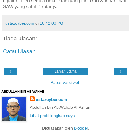
dipatuhi oleh semua umat Islam yang cintakan Sunnah Nabi
SAW yang sahih,” katanya.
ustazcyber.com
di
10:42:00 PG
Tiada ulasan:
Catat Ulasan
‹
›
Laman utama
Papar versi web
ABDULLAH BIN AB.WAHAB
ustazcyber.com
Abdullah Bin Ab,Wahab Al-Azhari
Lihat profil lengkap saya
Dikuasakan oleh
Blogger
.