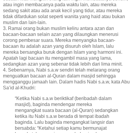
atau ingin membacanya pada waktu lain, atau mereka
sedang sakit atau ada anak kecil yang tidur, atau mereka
tidak difardukan solat seperti wanita yang haid atau bukan
muslim dan lain-lain.
3. Ramai orang bukan muslim keliru antara azan dan
bacaan-bacaan selain azan yang dilaungkan menerusi
corong pembesar suara. Mereka menyangka bacaan-
bacaan itu adalah azan yang disuruh oleh Islam, lalu
mereka bersangka buruk dengan Islam yang harmoni ini.
Apatah lagi bacaan itu mengambil masa yang lama,
sedangkan azan yang sebenar tidak lebih dari lima minit.
4. Sebenarnya, Nabi s.a.w sendiri telah melarang orang
menguatkan bacaan al-Quran dalam masjid sehingga
mengganggu jamaah lain. Dalam hadis Nabi s.a.w, kata Abu
Sa’id al-Khudri:
“Ketika Nabi s.a.w beriktikaf (beribadah dalam
masjid), baginda mendengar mereka
mengangkat suara bacaan (al-Quran) sedangkan
ketika itu Nabi s.a.w berada di tempat ibadah
baginda. Lalu baginda mengangkat langsir dan
bersabda: “Ketahui setiap kamu bermunajat