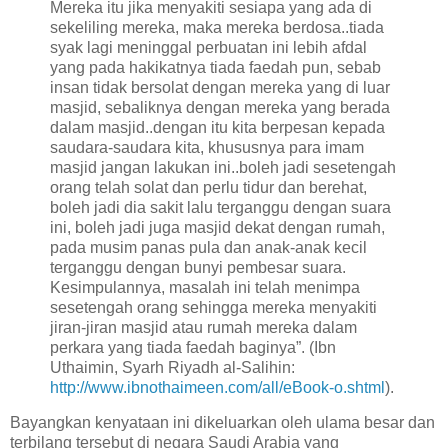
Mereka itu jika menyakiti sesiapa yang ada di
sekeliling mereka, maka mereka berdosa..tiada
syak lagi meninggal perbuatan ini lebih afdal
yang pada hakikatnya tiada faedah pun, sebab
insan tidak bersolat dengan mereka yang di luar
masjid, sebaliknya dengan mereka yang berada
dalam masjid..dengan itu kita berpesan kepada
saudara-saudara kita, khususnya para imam
masjid jangan lakukan ini..boleh jadi sesetengah
orang telah solat dan perlu tidur dan berehat,
boleh jadi dia sakit lalu terganggu dengan suara
ini, boleh jadi juga masjid dekat dengan rumah,
pada musim panas pula dan anak-anak kecil
terganggu dengan bunyi pembesar suara.
Kesimpulannya, masalah ini telah menimpa
sesetengah orang sehingga mereka menyakiti
jiran-jiran masjid atau rumah mereka dalam
perkara yang tiada faedah baginya”. (Ibn
Uthaimin, Syarh Riyadh al-Salihin:
http://www.ibnothaimeen.com/all/eBook-o.shtml
).
Bayangkan kenyataan ini dikeluarkan oleh ulama besar dan
terbilang tersebut di negara Saudi Arabia yang