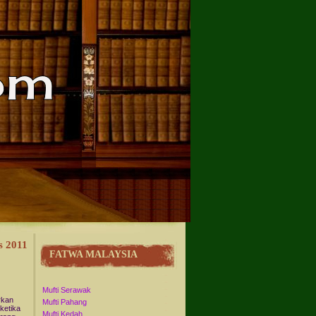
s 2011
FATWA MALAYSIA
Mufti Serawak
rkan
Mufti Pahang
 ketika
Mufti Kedah