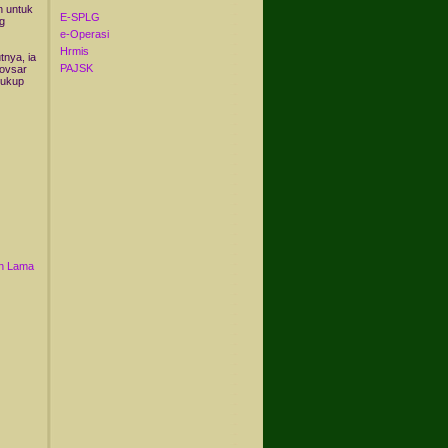
n untuk
E-SPLG
g
e-Operasi
Hrmis
tnya, ia
PAJSK
Movsar
cukup
n Lama