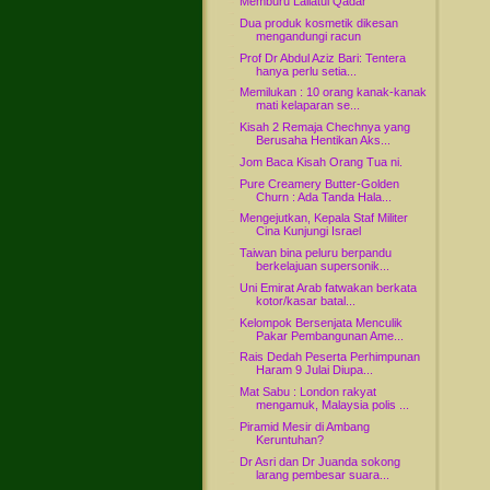
Memburu Lailatul Qadar
Dua produk kosmetik dikesan
mengandungi racun
Prof Dr Abdul Aziz Bari: Tentera
hanya perlu setia...
Memilukan : 10 orang kanak-kanak
mati kelaparan se...
Kisah 2 Remaja Chechnya yang
Berusaha Hentikan Aks...
Jom Baca Kisah Orang Tua ni.
Pure Creamery Butter-Golden
Churn : Ada Tanda Hala...
Mengejutkan, Kepala Staf Militer
Cina Kunjungi Israel
Taiwan bina peluru berpandu
berkelajuan supersonik...
Uni Emirat Arab fatwakan berkata
kotor/kasar batal...
Kelompok Bersenjata Menculik
Pakar Pembangunan Ame...
Rais Dedah Peserta Perhimpunan
Haram 9 Julai Diupa...
Mat Sabu : London rakyat
mengamuk, Malaysia polis ...
Piramid Mesir di Ambang
Keruntuhan?
Dr Asri dan Dr Juanda sokong
larang pembesar suara...