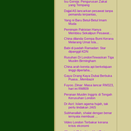
Isu Gereja: Pengurusan Zakat
yang Tempang
Dajjal AS lancarkan pesawat tanpa
pemandu terpantas,
Yang ni Baru Betul-Betul Imam
Muda
Pemimpin Pakistan Hanya
Membisu Sekalipun Pesawat...
China dilanda Gempa Bumi Kerana
Melarang Umat Isla...
Babi di juadah Ramadan: Star
dipanggil KDN
Rusuhan Di LondonTewaskan Tiga
Muslim Birmingham
China arah kereta api berkelajuan
tinggi diperlaha...
Gaya Orang Kaya Dubai Berbuka
Puasa...Membazir
Fuyoo..Dinar: Masa lancar RM323,
hari ini RM809
Peranan Muslim Inggris di Tengah
Kerusuhan London
Dr Asri: Islam agama hujah, tak
perlu tindakan JAIS
Subhanallah, shalat dengan benar
ternyata membuat ...
Video London Terbakar kerana
krisis ekonomi