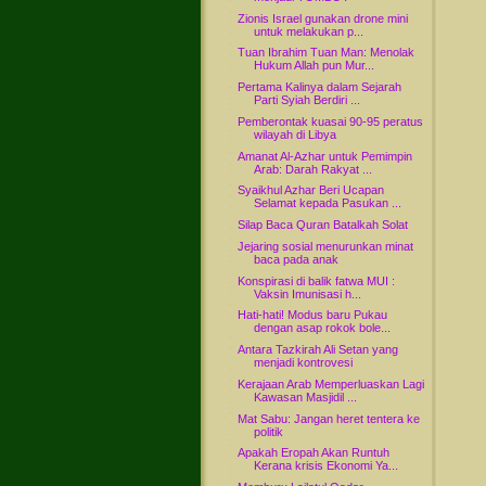
Zionis Israel gunakan drone mini
untuk melakukan p...
Tuan Ibrahim Tuan Man: Menolak
Hukum Allah pun Mur...
Pertama Kalinya dalam Sejarah
Parti Syiah Berdiri ...
Pemberontak kuasai 90-95 peratus
wilayah di Libya
Amanat Al-Azhar untuk Pemimpin
Arab: Darah Rakyat ...
Syaikhul Azhar Beri Ucapan
Selamat kepada Pasukan ...
Silap Baca Quran Batalkah Solat
Jejaring sosial menurunkan minat
baca pada anak
Konspirasi di balik fatwa MUI :
Vaksin Imunisasi h...
Hati-hati! Modus baru Pukau
dengan asap rokok bole...
Antara Tazkirah Ali Setan yang
menjadi kontrovesi
Kerajaan Arab Memperluaskan Lagi
Kawasan Masjidil ...
Mat Sabu: Jangan heret tentera ke
politik
Apakah Eropah Akan Runtuh
Kerana krisis Ekonomi Ya...