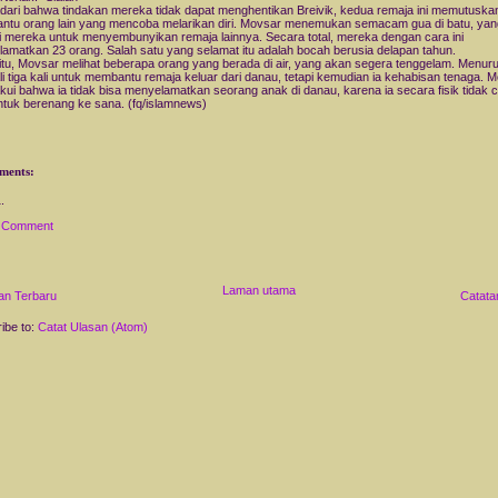
ari bahwa tindakan mereka tidak dapat menghentikan Breivik, kedua remaja ini memutuska
tu orang lain yang mencoba melarikan diri. Movsar menemukan semacam gua di batu, yan
i mereka untuk menyembunyikan remaja lainnya. Secara total, mereka dengan cara ini
amatkan 23 orang. Salah satu yang selamat itu adalah bocah berusia delapan tahun.
 itu, Movsar melihat beberapa orang yang berada di air, yang akan segera tenggelam. Menuru
i tiga kali untuk membantu remaja keluar dari danau, tetapi kemudian ia kehabisan tenaga. 
ui bahwa ia tidak bisa menyelamatkan seorang anak di danau, karena ia secara fisik tidak 
ntuk berenang ke sana. (fq/islamnews)
ments:
a Comment
Laman utama
an Terbaru
Catata
ibe to:
Catat Ulasan (Atom)