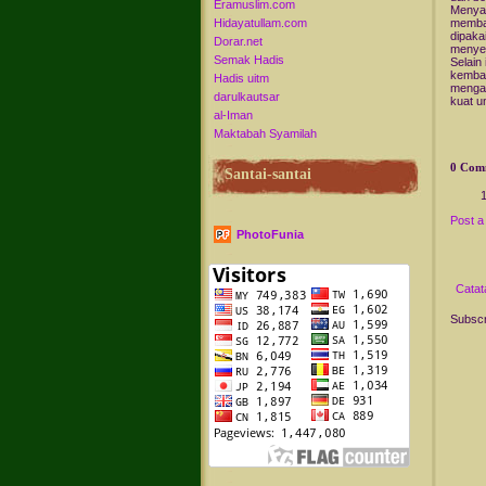
Eramuslim.com
Menyad
Hidayatullam.com
memban
dipaka
Dorar.net
menyel
Semak Hadis
Selain
kembal
Hadis uitm
mengak
darulkautsar
kuat u
al-Iman
Maktabah Syamilah
0 Com
Santai-santai
Post 
PhotoFunia
Catat
Subscr