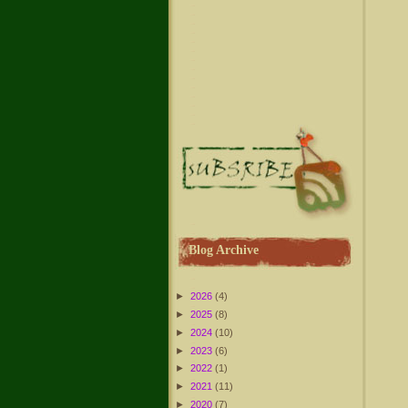
Blog Archive
►
2026
(4)
►
2025
(8)
►
2024
(10)
►
2023
(6)
►
2022
(1)
►
2021
(11)
►
2020
(7)