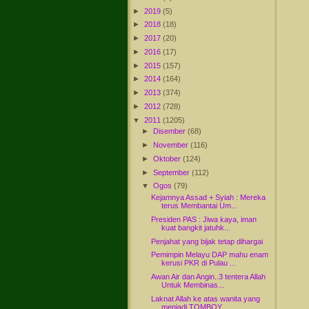
►
2019
(5)
►
2018
(18)
►
2017
(20)
►
2016
(17)
►
2015
(157)
►
2014
(164)
►
2013
(374)
►
2012
(728)
▼
2011
(1205)
►
Disember
(68)
►
November
(116)
►
Oktober
(124)
►
September
(112)
▼
Ogos
(79)
Kejamnya Assad + Syiah : Mereka
terus Membantai Um...
Presiden PAS : Jiwa kaya, iman
kuat bangkit jatuhk...
Penjahat yang bijak tetap dihargai
Pemimpin Melayu DAP mahu enam
kerusi PKR di Pulau ...
Awan Air dan Angin..3 tentera Allah
Untuk Membinas...
Laknat Allah ke atas wanita yang
menjadi TOMBOY