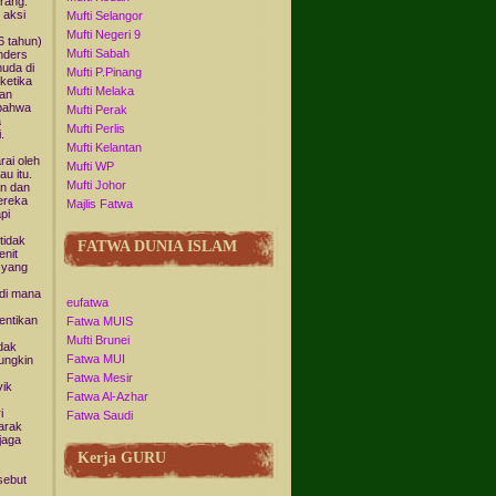
rang.
 aksi
Mufti Selangor
Mufti Negeri 9
 tahun)
Mufti Sabah
nders
uda di
Mufti P.Pinang
ketika
Mufti Melaka
dan
 bahwa
Mufti Perak
a
Mufti Perlis
.
Mufti Kelantan
ai oleh
Mufti WP
au itu.
Mufti Johor
n dan
ereka
Majlis Fatwa
pi
tidak
FATWA DUNIA ISLAM
enit
 yang
di mana
eufatwa
entikan
Fatwa MUIS
Mufti Brunei
ndak
Fatwa MUI
mungkin
Fatwa Mesir
vik
Fatwa Al-Azhar
i
Fatwa Saudi
arak
jaga
Kerja GURU
sebut