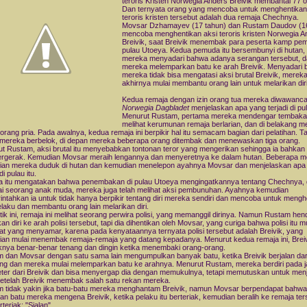
teroris Kristen Norwegia Anders Breivik membantai 77 o
Dan ternyata orang yang mencoba untuk menghentikan
teroris kristen tersebut adalah dua remaja Chechnya.
Movsar Dzhamayev (17 tahun) dan Rustam Daudov (16
mencoba menghentikan aksi teroris kristen Norwegia A
Breivik, saat Breivik menembak para peserta kamp pem
pulau Utoeya. Kedua pemuda itu bersembunyi di hutan, 
mereka menyadari bahwa adanya serangan tersebut, 
mereka melemparkan batu ke arah Breivik. Menyadari
mereka tidak bisa mengatasi aksi brutal Breivik, merek
akhirnya mulai membantu orang lain untuk melarikan diri
Kedua remaja dengan izin orang tua mereka diwawancar
Norwegia Dagbladet
menjelaskan apa yang terjadi di pul
Menurut Rustam, pertama mereka mendengar tembaka
melihat kerumunan remaja berlarian, dan di belakang m
orang pria. Pada awalnya, kedua remaja ini berpikir hal itu semacam bagian dari pelatihan. Ta
 mereka berbelok, di depan mereka beberapa orang ditembak dan menewaskan tiga orang.
t Rustam, aksi brutal itu menyebabkan tontonan teror yang mengerikan sehingga ia bahkan 
ergerak. Kemudian Movsar meraih lengannya dan menyeretnya ke dalam hutan. Beberapa m
an mereka duduk di hutan dan kemudian menelepon ayahnya Movsar dan menjelaskan apa
di pulau itu.
 itu mengatakan bahwa penembakan di pulau Utoeya mengingatkannya tentang Chechnya, 
i seorang anak muda, mereka juga telah melihat aksi pembunuhan. Ayahnya kemudian
ntahkan ia untuk tidak hanya berpikir tentang diri mereka sendiri dan mencoba untuk mengh
elaku dan membantu orang lain melarikan diri.
itik ini, remaja ini melihat seorang perwira polisi, yang memanggil dirinya. Namun Rustam he
an diri ke arah polisi tersebut, tapi dia dihentikan oleh Movsar, yang curiga bahwa polisi itu 
at yang menyamar, karena pada kenyataannya ternyata polisi tersebut adalah Breivik, yang
an mulai menembak remaja-remaja yang datang kepadanya. Menurut kedua remaja ini, Brei
nya benar-benar tenang dan dingin ketika menembaki orang-orang.
 dan Movsar dengan satu sama lain mengumpulkan banyak batu, ketika Breivik berjalan dar
ng dan mereka mulai melemparkan batu ke arahnya. Menurut Rustam, mereka berdiri pada j
eter dari Breivik dan bisa menyergap dia dengan memukulnya, tetapi memutuskan untuk men
setelah Breivik menembak salah satu rekan mereka.
 tidak yakin jika batu-batu mereka menghantam Breivik, namun Movsar berpendapat bahwa
an batu mereka mengena Breivik, ketika pelaku itu berteriak, kemudian beralih ke remaja ter
teriak: "Sialan"