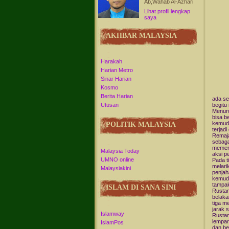
Ab,Wahab Al-Azhari
Lihat profil lengkap
saya
AKHBAR MALAYSIA
Harakah
Harian Metro
Sinar Harian
Kosmo
Berita Harian
ada se
begitu
Utusan
Menuru
bisa b
kemudi
POLITIK MALAYSIA
terjadi 
Remaja
sebaga
memeri
Malaysia Today
aksi p
UMNO online
Pada t
melarik
Malaysiakini
penjah
kemudi
tampak
ISLAM DI SANA SINI
Rustam
belaka
tiga m
jarak 
Islamway
Rustam
lempar
IslamPos
dan ber