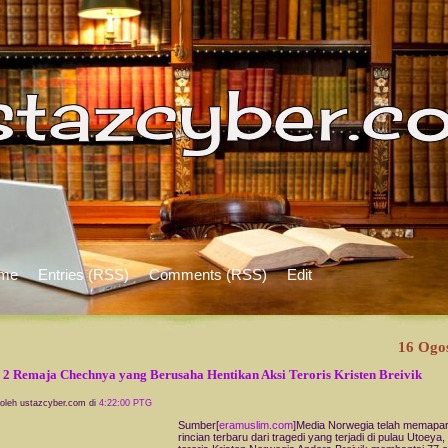
me
Entries (RSS)
Comments (RSS)
Edit
16 Ogo
 2 Remaja Chechnya yang Berusaha Hentikan Aksi Teroris Kristen Breivik
 oleh ustazcyber.com di
4:22:00 PTG
Sumber[
eramuslim.com
]Media Norwegia telah memapa
rincian terbaru dari tragedi yang terjadi di pulau Utoeya,