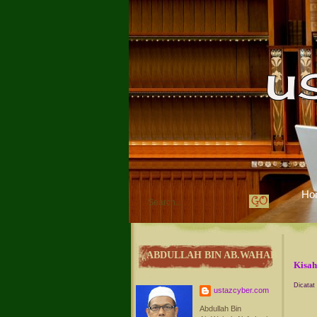
Ho
ABDULLAH BIN AB.WAHAB
Kisah
Dicatat
ustazcyber.com
Abdullah Bin