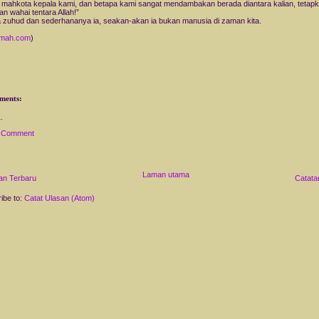
 mahkota kepala kami, dan betapa kami sangat mendambakan berada diantara kalian, tetap
an wahai tentara Allah!”
 zuhud dan sederhananya ia, seakan-akan ia bukan manusia di zaman kita.
hmah.com
)
ments:
a Comment
Laman utama
an Terbaru
Catata
ibe to:
Catat Ulasan (Atom)