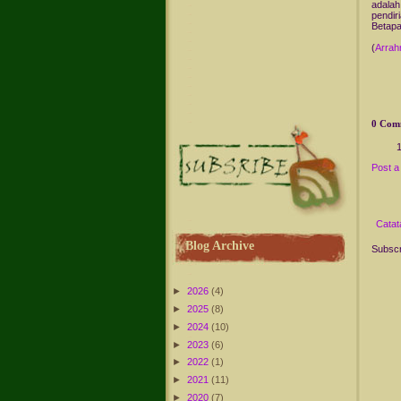
adalah
pendiri
Betapa
(
Arra
0 Com
Post 
Catat
Blog Archive
Subscr
►
2026
(4)
►
2025
(8)
►
2024
(10)
►
2023
(6)
►
2022
(1)
►
2021
(11)
►
2020
(7)