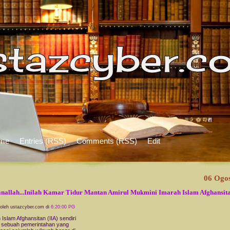
me
Entries (RSS)
Comments (RSS)
Edit
06 Ogo
nallah...Inilah Kamar Tidur Mantan Amirul Mukmini Imarah Islam Afghansit
 oleh ustazcyber.com di
6:20:00 PG
 Islam Afghansitan (IIA) sendiri
 sebuah pemerintahan yang