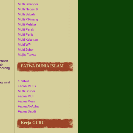
Mufti Selangor
Mufti Negeri 9
Mufti Sabah
Mufti P.Pinang
Mufti Melaka
Mufti Perak
Mufti Perlis
Mufti Kelantan
Mufti WP
Mufti Johor
Majlis Fatwa
etelah
tak
FATWA DUNIA ISLAM
seorang
eufatwa
i sifat
Fatwa MUIS
Mufti Brunei
Fatwa MUI
Fatwa Mesir
Fatwa Al-Azhar
Fatwa Saudi
Kerja GURU