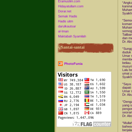
Eramuslim.com
“Angka
Hidayatullam.com
karena
Muham
Dorar.net
Syaikh
Semak Hadis
“Semog
Hadis uitm
komand
darulkautsar
Muham
semoga
al-Iman
Taliba
Maktabah Syamilah
dan me
Dr. Abd
Santai-santai
“Sungg
duduk 
Umar s
member
beliau
PhotoFunia
musyri
Lalu b
umat y
Syaikh
“Saya 
dapati
Umar s
Dr. Ab
“Denga
yang s
pengor
seoran
Dr. Abd
“Mulla
bahwa 
berjal