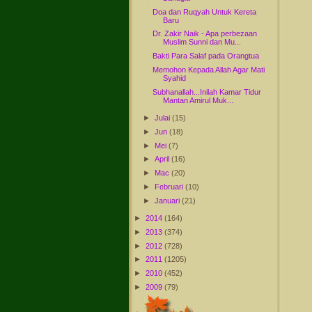
Doa dan Ruqyah Untuk Kereta
Baru
Dr. Zakir Naik - Apa perbezaan
Muslim Sunni dan Mu...
Bakti Para Salaf pada Orangtua
Memohon Kepada Allah Agar Mati
Syahid
Subhanallah...Inilah Kamar Tidur
Mantan Amirul Muk...
►
Julai
(15)
►
Jun
(18)
►
Mei
(7)
►
April
(16)
►
Mac
(20)
►
Februari
(10)
►
Januari
(21)
►
2014
(164)
►
2013
(374)
►
2012
(728)
►
2011
(1205)
►
2010
(452)
►
2009
(79)