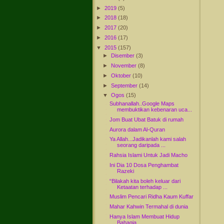
►
2019
(5)
►
2018
(18)
►
2017
(20)
►
2016
(17)
▼
2015
(157)
►
Disember
(3)
►
November
(8)
►
Oktober
(10)
►
September
(14)
▼
Ogos
(15)
Subhanallah..Google Maps
membuktikan kebenaran uca...
Jom Buat Ubat Batuk di rumah
Aurora dalam Al-Quran
Ya Allah...Jadikanlah kami salah
seorang daripada ...
Rahsia Islami Untuk Jadi Macho
Ini Dia 10 Dosa Penghambat
Razeki
“Bilakah kita boleh keluar dari
Ketaatan terhadap ...
Muslim Pencari Ridha Kaum Kuffar
Mahar Kahwin Termahal di dunia
Hanya Islam Membuat Hidup
Bahagia