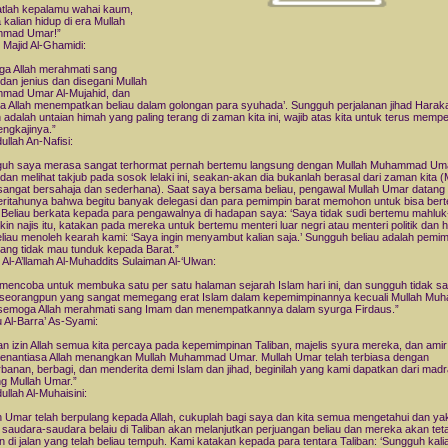
tlah kepalamu wahai kaum,
 kalian hidup di era Mullah
mad Umar!”
 Majid Al-Ghamidi:
a Allah merahmati sang
an jenius dan disegani Mullah
mad Umar Al-Mujahid, dan
 Allah menempatkan beliau dalam golongan para syuhada’. Sungguh perjalanan jihad Harak
n adalah untaian himah yang paling terang di zaman kita ini, wajib atas kita untuk terus mempel
ngkajinya.”
ullah An-Nafisi:
uh saya merasa sangat terhormat pernah bertemu langsung dengan Mullah Muhammad Um
dan melihat takjub pada sosok lelaki ini, seakan-akan dia bukanlah berasal dari zaman kita (
angat bersahaja dan sederhana). Saat saya bersama beliau, pengawal Mullah Umar datang
itahunya bahwa begitu banyak delegasi dan para pemimpin barat memohon untuk bisa ber
. Beliau berkata kepada para pengawalnya di hadapan saya: ‘Saya tidak sudi bertemu mahlu
kin najis itu, katakan pada mereka untuk bertemu menteri luar negri atau menteri politik dan 
eliau menoleh kearah kami: ‘Saya ingin menyambut kalian saja.’ Sungguh beliau adalah pemim
ang tidak mau tunduk kepada Barat.”
 Al-A’llamah Al-Muhaddits Sulaiman Al-‘Ulwan:
mencoba untuk membuka satu per satu halaman sejarah Islam hari ini, dan sungguh tidak s
 seorangpun yang sangat memegang erat Islam dalam kepemimpinannya kecuali Mullah M
emoga Allah merahmati sang Imam dan menempatkannya dalam syurga Firdaus.”
u Al-Barra’ As-Syami:
n izin Allah semua kita percaya pada kepemimpinan Taliban, majelis syura mereka, dan ami
enantiasa Allah menangkan Mullah Muhammad Umar. Mullah Umar telah terbiasa dengan
banan, berbagi, dan menderita demi Islam dan jihad, beginilah yang kami dapatkan dari mad
g Mullah Umar.”
ullah Al-Muhaisini:
h Umar telah berpulang kepada Allah, cukuplah bagi saya dan kita semua mengetahui dan ya
saudara-saudara belaiu di Taliban akan melanjutkan perjuangan beliau dan mereka akan tet
an di jalan yang telah beliau tempuh. Kami katakan kepada para tentara Taliban: ‘Sungguh kali