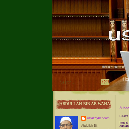
Ho
ABDULLAH BIN AB.WAHAB
Subha
Dicatat
ustazcyber.com
Imarah
Abdullah Bin
adalah