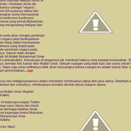
sai sejumlah wilayah besar di
istan, meskipun dunia tak
utnya sebagai “negara”,
ensi IIA nyatanya diakui dan
itungkan dunia internasional.
ti konferensi-konferensi
asional yang terkait Afghanistan
rang mengundang delegasi dari
n anda akan mengira pemimpin
 negara pasti berlimpahkan
dan hidup dalam kemewahan,
imana yang terjadi pada
pin-pemimpin negara pada
ya. Namun tidak dengan
pin IIA Mullah Muhammad Umar
d (rahimahullah). Kekuasaan di tangannya tak membuat hatinya cinta kepada kemewahan. S
ya, beredar foto kamar tidur Mullah Umar. Sebuah ruangan yang tidak luas dan sama sekali 
 Siapa saja yang melihatnya tidak akan menyangka bahwa ruangan itu adalah kamar tidur 
in pemerintahan
....lagi
san dan kebijaksanaannya dalam memimpin membuatnya dipuji oleh para ulama. Ditambah lag
lembut dan zuhudnya, membuatnya semakin dicintai rakyat maupun ulama.
r.Mullah Umar Mujahid
hullah)
 ini beberapa kutipan Twitter
taan para Ulama dan tokoh
ari berbagai belahan dunia
ai kepergian Amirul Mukminin
h Muhammad Umar
hullahu:
i As-Siba’i: