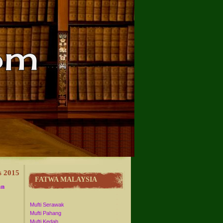
s 2015
FATWA MALAYSIA
an
Mufti Serawak
Mufti Pahang
Mufti Kedah