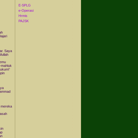
E-SPLG
e-Operasi
Hrmis
PAJSK
ah
ajari
ar. Saya
Mullah
temu
k-mahluk
hukum!’
pin
aya
uhammad
r mereka
rasah
kin
ap
an