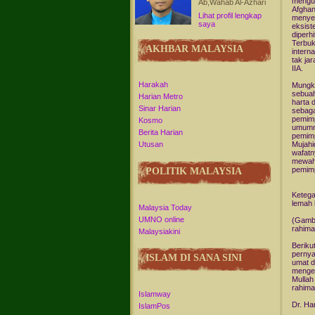
mengua
Ab,Wahab Al-Azhari
Afghan
Lihat profil lengkap
menyeb
saya
eksist
diperh
Terbuk
AKHBAR MALAYSIA
intern
tak ja
IIA.
Harakah
Mungki
sebuah
Harian Metro
harta 
Sinar Harian
sebaga
pemim
Kosmo
umumn
Berita Harian
pemim
Mujahi
Utusan
wafatn
mewah.
pemimp
POLITIK MALAYSIA
Ketega
lemah 
Malaysia Today
UMNO online
(Gamba
rahima
Malaysiakini
Berikut
pernya
ISLAM DI SANA SINI
umat d
mengen
Mulla
rahima
Islamway
Dr. Han
IslamPos