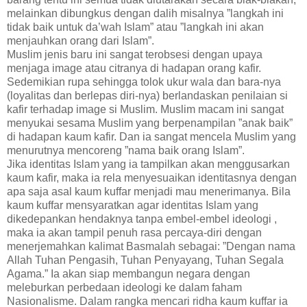
melainkan dibungkus dengan dalih misalnya ”langkah ini
tidak baik untuk da’wah Islam” atau ”langkah ini akan
menjauhkan orang dari Islam”.
Muslim jenis baru ini sangat terobsesi dengan upaya
menjaga image atau citranya di hadapan orang kafir.
Sedemikian rupa sehingga tolok ukur wala dan bara-nya
(loyalitas dan berlepas diri-nya) berlandaskan penilaian si
kafir terhadap image si Muslim. Muslim macam ini sangat
menyukai sesama Muslim yang berpenampilan ”anak baik”
di hadapan kaum kafir. Dan ia sangat mencela Muslim yang
menurutnya mencoreng ”nama baik orang Islam”.
Jika identitas Islam yang ia tampilkan akan menggusarkan
kaum kafir, maka ia rela menyesuaikan identitasnya dengan
apa saja asal kaum kuffar menjadi mau menerimanya. Bila
kaum kuffar mensyaratkan agar identitas Islam yang
dikedepankan hendaknya tanpa embel-embel ideologi ,
maka ia akan tampil penuh rasa percaya-diri dengan
menerjemahkan kalimat Basmalah sebagai: ”Dengan nama
Allah Tuhan Pengasih, Tuhan Penyayang, Tuhan Segala
Agama.” Ia akan siap membangun negara dengan
meleburkan perbedaan ideologi ke dalam faham
Nasionalisme. Dalam rangka mencari ridha kaum kuffar ia