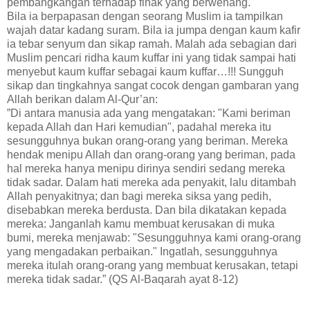
pembangkangan terhadap fihak yang berwenang.
Bila ia berpapasan dengan seorang Muslim ia tampilkan
wajah datar kadang suram. Bila ia jumpa dengan kaum kafir
ia tebar senyum dan sikap ramah. Malah ada sebagian dari
Muslim pencari ridha kaum kuffar ini yang tidak sampai hati
menyebut kaum kuffar sebagai kaum kuffar…!!! Sungguh
sikap dan tingkahnya sangat cocok dengan gambaran yang
Allah berikan dalam Al-Qur’an:
”Di antara manusia ada yang mengatakan: "Kami beriman
kepada Allah dan Hari kemudian", padahal mereka itu
sesungguhnya bukan orang-orang yang beriman. Mereka
hendak menipu Allah dan orang-orang yang beriman, pada
hal mereka hanya menipu dirinya sendiri sedang mereka
tidak sadar. Dalam hati mereka ada penyakit, lalu ditambah
Allah penyakitnya; dan bagi mereka siksa yang pedih,
disebabkan mereka berdusta. Dan bila dikatakan kepada
mereka: Janganlah kamu membuat kerusakan di muka
bumi, mereka menjawab: "Sesungguhnya kami orang-orang
yang mengadakan perbaikan." Ingatlah, sesungguhnya
mereka itulah orang-orang yang membuat kerusakan, tetapi
mereka tidak sadar.” (QS Al-Baqarah ayat 8-12)