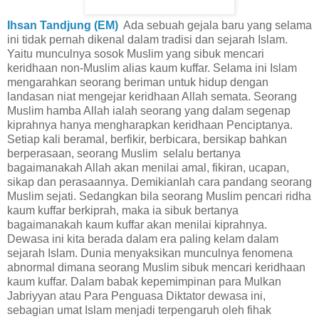
Ihsan Tandjung (EM)
Ada sebuah gejala baru yang selama
ini tidak pernah dikenal dalam tradisi dan sejarah Islam.
Yaitu munculnya sosok Muslim yang sibuk mencari
keridhaan non-Muslim alias kaum kuffar. Selama ini Islam
mengarahkan seorang beriman untuk hidup dengan
landasan niat mengejar keridhaan Allah semata. Seorang
Muslim hamba Allah ialah seorang yang dalam segenap
kiprahnya hanya mengharapkan keridhaan Penciptanya.
Setiap kali beramal, berfikir, berbicara, bersikap bahkan
berperasaan, seorang Muslim selalu bertanya
bagaimanakah Allah akan menilai amal, fikiran, ucapan,
sikap dan perasaannya. Demikianlah cara pandang seorang
Muslim sejati. Sedangkan bila seorang Muslim pencari ridha
kaum kuffar berkiprah, maka ia sibuk bertanya
bagaimanakah kaum kuffar akan menilai kiprahnya.
Dewasa ini kita berada dalam era paling kelam dalam
sejarah Islam. Dunia menyaksikan munculnya fenomena
abnormal dimana seorang Muslim sibuk mencari keridhaan
kaum kuffar. Dalam babak kepemimpinan para Mulkan
Jabriyyan atau Para Penguasa Diktator dewasa ini,
sebagian umat Islam menjadi terpengaruh oleh fihak