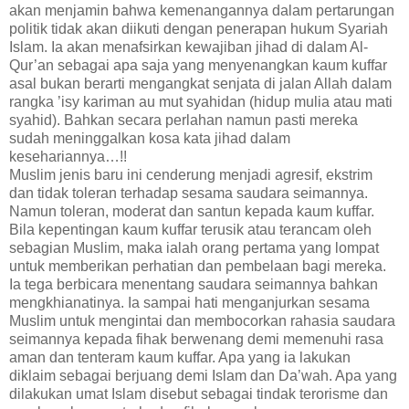
akan menjamin bahwa kemenangannya dalam pertarungan
politik tidak akan diikuti dengan penerapan hukum Syariah
Islam. Ia akan menafsirkan kewajiban jihad di dalam Al-
Qur’an sebagai apa saja yang menyenangkan kaum kuffar
asal bukan berarti mengangkat senjata di jalan Allah dalam
rangka ’isy kariman au mut syahidan (hidup mulia atau mati
syahid). Bahkan secara perlahan namun pasti mereka
sudah meninggalkan kosa kata jihad dalam
kesehariannya…!!
Muslim jenis baru ini cenderung menjadi agresif, ekstrim
dan tidak toleran terhadap sesama saudara seimannya.
Namun toleran, moderat dan santun kepada kaum kuffar.
Bila kepentingan kaum kuffar terusik atau terancam oleh
sebagian Muslim, maka ialah orang pertama yang lompat
untuk memberikan perhatian dan pembelaan bagi mereka.
Ia tega berbicara menentang saudara seimannya bahkan
mengkhianatinya. Ia sampai hati menganjurkan sesama
Muslim untuk mengintai dan membocorkan rahasia saudara
seimannya kepada fihak berwenang demi memenuhi rasa
aman dan tenteram kaum kuffar. Apa yang ia lakukan
diklaim sebagai berjuang demi Islam dan Da’wah. Apa yang
dilakukan umat Islam disebut sebagai tindak terorisme dan