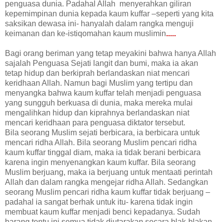
penguasa dunia. Padahal Allah menyerahkan giliran
kepemimpinan dunia kepada kaum kuffar –seperti yang kita
saksikan dewasa ini- hanyalah dalam rangka menguji
keimanan dan ke-istiqomahan kaum muslimin
.....
Bagi orang beriman yang tetap meyakini bahwa hanya Allah
sajalah Penguasa Sejati langit dan bumi, maka ia akan
tetap hidup dan berkiprah berlandaskan niat mencari
keridhaan Allah. Namun bagi Muslim yang tertipu dan
menyangka bahwa kaum kuffar telah menjadi penguasa
yang sungguh berkuasa di dunia, maka mereka mulai
mengalihkan hidup dan kiprahnya berlandaskan niat
mencari keridhaan para penguasa diktator tersebut.
Bila seorang Muslim sejati berbicara, ia berbicara untuk
mencari ridha Allah. Bila seorang Muslim pencari ridha
kaum kuffar tinggal diam, maka ia tidak berani berbicara
karena ingin menyenangkan kaum kuffar. Bila seorang
Muslim berjuang, maka ia berjuang untuk mentaati perintah
Allah dan dalam rangka mengejar ridha Allah. Sedangkan
seorang Muslim pencari ridha kaum kuffar tidak berjuang –
padahal ia sangat berhak untuk itu- karena tidak ingin
membuat kaum kuffar menjadi benci kepadanya. Sudah
barang tentu ini semua tidak diutarakan secara blak-blakan,