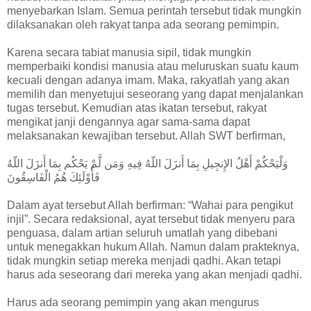
menyebarkan Islam. Semua perintah tersebut tidak mungkin
dilaksanakan oleh rakyat tanpa ada seorang pemimpin.
Karena secara tabiat manusia sipil, tidak mungkin
memperbaiki kondisi manusia atau meluruskan suatu kaum
kecuali dengan adanya imam. Maka, rakyatlah yang akan
memilih dan menyetujui seseorang yang dapat menjalankan
tugas tersebut. Kemudian atas ikatan tersebut, rakyat
mengikat janji dengannya agar sama-sama dapat
melaksanakan kewajiban tersebut. Allah SWT berfirman,
وَلْيَحْكُمْ أَهْلُ الإِنجِيلِ بِمَا أَنزَلَ اللّهُ فِيهِ وَمَن لَّمْ يَحْكُم بِمَا أَنزَلَ اللّهُ
فَأُوْلَئِكَ هُمُ الْفَاسِقُونَ
Dalam ayat tersebut Allah berfirman: “Wahai para pengikut
injil”. Secara redaksional, ayat tersebut tidak menyeru para
penguasa, dalam artian seluruh umatlah yang dibebani
untuk menegakkan hukum Allah. Namun dalam prakteknya,
tidak mungkin setiap mereka menjadi qadhi. Akan tetapi
harus ada seseorang dari mereka yang akan menjadi qadhi.
Harus ada seorang pemimpin yang akan mengurus