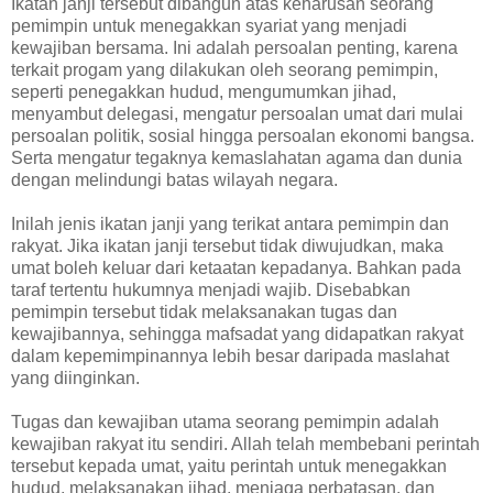
Ikatan janji tersebut dibangun atas keharusan seorang
pemimpin untuk menegakkan syariat yang menjadi
kewajiban bersama. Ini adalah persoalan penting, karena
terkait progam yang dilakukan oleh seorang pemimpin,
seperti penegakkan hudud, mengumumkan jihad,
menyambut delegasi, mengatur persoalan umat dari mulai
persoalan politik, sosial hingga persoalan ekonomi bangsa.
Serta mengatur tegaknya kemaslahatan agama dan dunia
dengan melindungi batas wilayah negara.
Inilah jenis ikatan janji yang terikat antara pemimpin dan
rakyat. Jika ikatan janji tersebut tidak diwujudkan, maka
umat boleh keluar dari ketaatan kepadanya. Bahkan pada
taraf tertentu hukumnya menjadi wajib. Disebabkan
pemimpin tersebut tidak melaksanakan tugas dan
kewajibannya, sehingga mafsadat yang didapatkan rakyat
dalam kepemimpinannya lebih besar daripada maslahat
yang diinginkan.
Tugas dan kewajiban utama seorang pemimpin adalah
kewajiban rakyat itu sendiri. Allah telah membebani perintah
tersebut kepada umat, yaitu perintah untuk menegakkan
hudud, melaksanakan jihad, menjaga perbatasan, dan