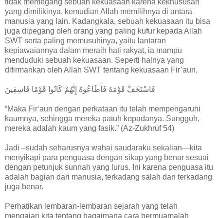
tidak memegang sebuah kekuasaan karena kekhususan
yang dimilikinya, kemudian Allah memilihnya di antara
manusia yang lain. Kadangkala, sebuah kekuasaan itu bisa
juga dipegang oleh orang yang paling kufur kepada Allah
SWT serta paling memusuhinya, yaitu lantaran
kepiawaiannya dalam meraih hati rakyat, ia mampu
menduduki sebuah kekuasaan. Seperti halnya yang
difirmankan oleh Allah SWT tentang kekuasaan Fir’aun,
فَاسْتَخَفَّ قَوْمَهُ فَأَطَاعُوهُ إِنَّهُمْ كَانُوا قَوْمًا فَاسِقِينَ
“Maka Fir‘aun dengan perkataan itu telah mempengaruhi
kaumnya, sehingga mereka patuh kepadanya. Sungguh,
mereka adalah kaum yang fasik.” (Az-Zukhruf 54)
Jadi –sudah seharusnya wahai saudaraku sekalian—kita
menyikapi para penguasa dengan sikap yang benar sesuai
dengan petunjuk sunnah yang lurus. Ini karena penguasa itu
adalah bagian dari manusia, terkadang salah dan terkadang
juga benar.
Perhatikan lembaran-lembaran sejarah yang telah
mengajari kita tentang bagaimana cara bermuamalah