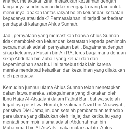
khamer, melakukan zina, melakukan kezaliman dengan
tangannya sendiri namun tidak mengajak orang lain untuk
menirunya, apakah lantas rakyat boleh keluar dari ketaatan
kepadanya atau tidak? Permasalahan ini terjadi perbedaan
pendapat di kalangan Ahlus Sunnah.
Jadi, pernyataan yang memastikan bahwa Ahlus Sunnah
tidak membolehkan keluar dari ketaatatan kepada pemimpin
secara mutlak adalah pernyataan batil. Bagaimana dengan
sikap keluarnya Husain bin Ali RA, terus bagaimana dengan
sikap Abdullah bin Zubair yang keluar dari dari
kepemimpinan saat itu. Hal tersebut tidak lain karena
mereka mendapati kefasikan dan kezaliman yang dilakukan
oleh penguasa.
Kemudian jumhur ulama Ahlus Sunnah telah menetapkan
dalam fatwa mereka, sebagaimana yang dikatakan oleh
Ibnu Hajar Al-Atsqalani dalam Fathul Bari, bahwa setelah
terjadinya peristiwa Hurrah, kezaliman Yazid bin Muawiyah,
peristiwa Dier Jamajim, dan setelah pembantaian terhadap
para ulama yang dilakukan oleh Hajjaj dan ketika itu yang
menjadi pemimpin ulama adalah Abdurrahman bin
Muhammad bin Al-Asy’ats, maka mulai saat itu Ahlus