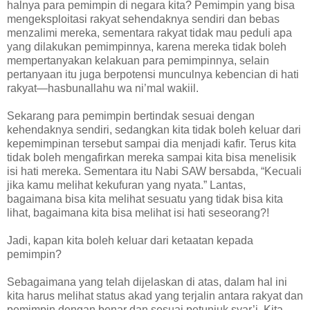
halnya para pemimpin di negara kita? Pemimpin yang bisa
mengeksploitasi rakyat sehendaknya sendiri dan bebas
menzalimi mereka, sementara rakyat tidak mau peduli apa
yang dilakukan pemimpinnya, karena mereka tidak boleh
mempertanyakan kelakuan para pemimpinnya, selain
pertanyaan itu juga berpotensi munculnya kebencian di hati
rakyat—hasbunallahu wa ni’mal wakiil.
Sekarang para pemimpin bertindak sesuai dengan
kehendaknya sendiri, sedangkan kita tidak boleh keluar dari
kepemimpinan tersebut sampai dia menjadi kafir. Terus kita
tidak boleh mengafirkan mereka sampai kita bisa menelisik
isi hati mereka. Sementara itu Nabi SAW bersabda, “Kecuali
jika kamu melihat kekufuran yang nyata.” Lantas,
bagaimana bisa kita melihat sesuatu yang tidak bisa kita
lihat, bagaimana kita bisa melihat isi hati seseorang?!
Jadi, kapan kita boleh keluar dari ketaatan kepada
pemimpin?
Sebagaimana yang telah dijelaskan di atas, dalam hal ini
kita harus melihat status akad yang terjalin antara rakyat dan
pemimpin dengan benar dan sesuai petunjuk syar’i. Kita