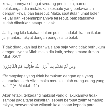
kewajibannya sebagai seorang pemimpin, namun
belakangan dia melakukan sesuatu yang berlawanan
dengan kewajiban tersebut. Maka, saat itulah umat boleh
keluar dari kepemimpinannya tersebut, baik statusnya
sudah dikafirkan ataupun tidak.
Jadi yang kita katakan dalam poin ini adalah kapan ikatan
janji antara rakyat dengan pengusa itu batal.
Tidak diragukan lagi bahwa siapa saja yang tidak berhukum
dengan syariat Allah maka dia kafir, sebagaimana firman
Allah SWT,
وَمَن لَّمْ يَحْكُم بِمَا أَنزَلَ اللّهُ فَأُوْلَئِكَ هُمُ الْكَافِرُونَ
“Barangsiapa yang tidak berhukum dengan apa yang
diturunkan oleh Allah maka mereka itulah orang-orang yang
kafir.” (Al-Maidah: 44)
Akan tetapi, terkadang maksiat yang dilakukannya tidak
sampai pada taraf kekafiran. seperti berbuat zalim terhadap
rakyat, menyerahkan wilayah kekuasaan kepada para