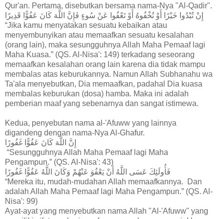
Qur'an. Pertama, disebutkan bersama nama-Nya "Al-Qadir".
إِنْ تُبْدُوا خَيْرًا أَوْ تُخْفُوهُ أَوْ تَعْفُوا عَنْ سُوءٍ فَإِنَّ اللَّهَ كَانَ عَفُوًّا قَدِيرًا
“Jika kamu menyatakan sesuatu kebaikan atau
menyembunyikan atau memaafkan sesuatu kesalahan
(orang lain), maka sesungguhnya Allah Maha Pemaaf lagi
Maha Kuasa.” (QS. Al-Nisa': 149) terkadang seseorang
memaafkan kesalahan orang lain karena dia tidak mampu
membalas atas keburukannya. Namun Allah Subhanahu wa
Ta'ala menyebutkan, Dia memaafkan, padahal Dia kuasa
membalas keburukan (dosa) hamba. Maka ini adalah
pemberian maaf yang sebenarnya dan sangat istimewa.
Kedua, penyebutan nama al-'Afuww yang lainnya
digandeng dengan nama-Nya Al-Ghafur.
إِنَّ اللَّهَ كَانَ عَفُوًّا غَفُورًا
“Sesungguhnya Allah Maha Pemaaf lagi Maha
Pengampun.” (QS. Al-Nisa': 43)
فَأُولَئِكَ عَسَى اللَّهُ أَنْ يَعْفُوَ عَنْهُمْ وَكَانَ اللَّهُ عَفُوًّا غَفُورًا
“Mereka itu, mudah-mudahan Allah memaafkannya. Dan
adalah Allah Maha Pemaaf lagi Maha Pengampun.” (QS. Al-
Nisa': 99)
Ayat-ayat yang menyebutkan nama Allah "Al-'Afuww" yang