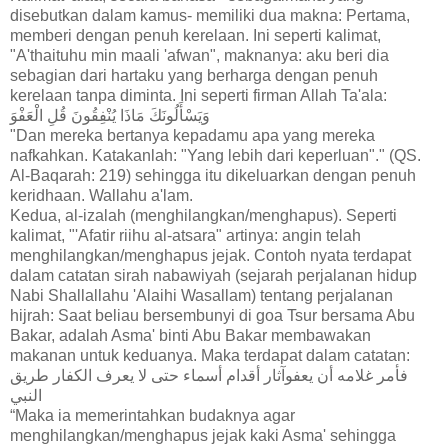
disebutkan dalam kamus- memiliki dua makna: Pertama,
memberi dengan penuh kerelaan. Ini seperti kalimat,
"A'thaituhu min maali 'afwan", maknanya: aku beri dia
sebagian dari hartaku yang berharga dengan penuh
kerelaan tanpa diminta. Ini seperti firman Allah Ta'ala:
وَيَسْأَلُونَكَ مَاذَا يُنْفِقُونَ قُلِ الْعَفْوَ
"Dan mereka bertanya kepadamu apa yang mereka
nafkahkan. Katakanlah: "Yang lebih dari keperluan"." (QS.
Al-Baqarah: 219) sehingga itu dikeluarkan dengan penuh
keridhaan. Wallahu a'lam.
Kedua, al-izalah (menghilangkan/menghapus). Seperti
kalimat, "'Afatir riihu al-atsara" artinya: angin telah
menghilangkan/menghapus jejak. Contoh nyata terdapat
dalam catatan sirah nabawiyah (sejarah perjalanan hidup
Nabi Shallallahu 'Alaihi Wasallam) tentang perjalanan
hijrah: Saat beliau bersembunyi di goa Tsur bersama Abu
Bakar, adalah Asma' binti Abu Bakar membawakan
makanan untuk keduanya. Maka terdapat dalam catatan:
فأمر غلامه أن يعفوآثار أقدام أسماء حتى لا يعرف الكفار طريق
النبي
“Maka ia memerintahkan budaknya agar
menghilangkan/menghapus jejak kaki Asma' sehingga