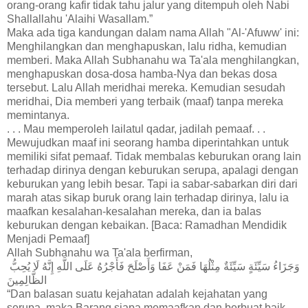
orang-orang kafir tidak tahu jalur yang ditempuh oleh Nabi
Shallallahu 'Alaihi Wasallam.”
Maka ada tiga kandungan dalam nama Allah "Al-'Afuww' ini:
Menghilangkan dan menghapuskan, lalu ridha, kemudian
memberi. Maka Allah Subhanahu wa Ta'ala menghilangkan,
menghapuskan dosa-dosa hamba-Nya dan bekas dosa
tersebut. Lalu Allah meridhai mereka. Kemudian sesudah
meridhai, Dia memberi yang terbaik (maaf) tanpa mereka
memintanya.
. . . Mau memperoleh lailatul qadar, jadilah pemaaf. . .
Mewujudkan maaf ini seorang hamba diperintahkan untuk
memiliki sifat pemaaf. Tidak membalas keburukan orang lain
terhadap dirinya dengan keburukan serupa, apalagi dengan
keburukan yang lebih besar. Tapi ia sabar-sabarkan diri dari
marah atas sikap buruk orang lain terhadap dirinya, lalu ia
maafkan kesalahan-kesalahan mereka, dan ia balas
keburukan dengan kebaikan. [Baca: Ramadhan Mendidik
Menjadi Pemaaf]
Allah Subhanahu wa Ta'ala berfirman,
وَجَزَاءُ سَيِّئَةٍ سَيِّئَةٌ مِثْلُهَا فَمَنْ عَفَا وَأَصْلَحَ فَأَجْرُهُ عَلَى اللَّهِ إِنَّهُ لَا يُحِبُّ
الظَّالِمِينَ
“Dan balasan suatu kejahatan adalah kejahatan yang
serupa, maka Barang siapa memaafkan dan berbuat baik