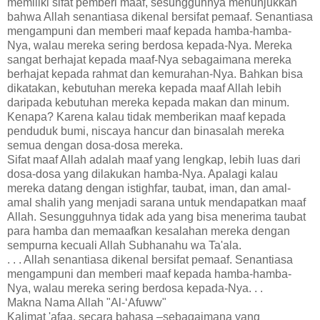
memiliki sifat pemberi maaf, sesungguhnya menunjukkan
bahwa Allah senantiasa dikenal bersifat pemaaf. Senantiasa
mengampuni dan memberi maaf kepada hamba-hamba-
Nya, walau mereka sering berdosa kepada-Nya. Mereka
sangat berhajat kepada maaf-Nya sebagaimana mereka
berhajat kepada rahmat dan kemurahan-Nya. Bahkan bisa
dikatakan, kebutuhan mereka kepada maaf Allah lebih
daripada kebutuhan mereka kepada makan dan minum.
Kenapa? Karena kalau tidak memberikan maaf kepada
penduduk bumi, niscaya hancur dan binasalah mereka
semua dengan dosa-dosa mereka.
Sifat maaf Allah adalah maaf yang lengkap, lebih luas dari
dosa-dosa yang dilakukan hamba-Nya. Apalagi kalau
mereka datang dengan istighfar, taubat, iman, dan amal-
amal shalih yang menjadi sarana untuk mendapatkan maaf
Allah. Sesungguhnya tidak ada yang bisa menerima taubat
para hamba dan memaafkan kesalahan mereka dengan
sempurna kecuali Allah Subhanahu wa Ta'ala.
. . . Allah senantiasa dikenal bersifat pemaaf. Senantiasa
mengampuni dan memberi maaf kepada hamba-hamba-
Nya, walau mereka sering berdosa kepada-Nya. . .
Makna Nama Allah "Al-‘Afuww"
Kalimat 'afaa, secara bahasa –sebagaimana yang