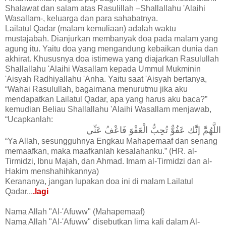
Shalawat dan salam atas Rasulillah –Shallallahu 'Alaihi
Wasallam-, keluarga dan para sahabatnya.
Lailatul Qadar (malam kemuliaan) adalah waktu
mustajabah. Dianjurkan membanyak doa pada malam yang
agung itu. Yaitu doa yang mengandung kebaikan dunia dan
akhirat. Khususnya doa istimewa yang diajarkan Rasulullah
Shallallahu 'Alaihi Wasallam kepada Ummul Mukminin
'Aisyah Radhiyallahu 'Anha. Yaitu saat 'Aisyah bertanya,
“Wahai Rasulullah, bagaimana menurutmu jika aku
mendapatkan Lailatul Qadar, apa yang harus aku baca?”
kemudian Beliau Shallallahu 'Alaihi Wasallam menjawab,
“Ucapkanlah:
اللَّهُمَّ إنَّك عَفُوٌّ تُحِبُّ الْعَفْوَ فَاعْفُ عَنِّي
“Ya Allah, sesungguhnya Engkau Mahapemaaf dan senang
memaafkan, maka maafkanlah kesalahanku.” (HR. al-
Tirmidzi, Ibnu Majah, dan Ahmad. Imam al-Tirmidzi dan al-
Hakim menshahihkannya)
Kerananya, jangan lupakan doa ini di malam Lailatul
Qadar...
.lagi
Nama Allah "Al-'Afuww" (Mahapemaaf)
Nama Allah "Al-'Afuww" disebutkan lima kali dalam Al-