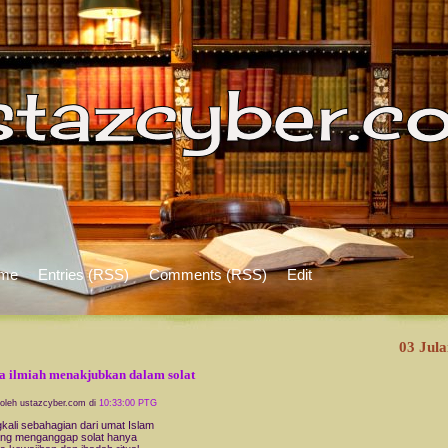
me
Entries (RSS)
Comments (RSS)
Edit
03 Jula
ta ilmiah menakjubkan dalam solat
 oleh ustazcyber.com di
10:33:00 PTG
kali sebahagian dari umat Islam
ng menganggap solat hanya