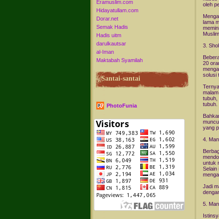
Eramuslim.com
oleh p
Hidayatullam.com
Mengap
Dorar.net
lama m
Semak Hadis
memini
Muslim
Hadis uitm
darulkautsar
3. Sho
al-Iman
Bebera
Maktabah Syamilah
20 ora
mengan
solusi
Santai-santai
Ternya
malam,
tubuh,
tubuh.
PhotoFunia
Bahkan
muncul
yang p
4. Man
Berbag
mendom
untuk 
Selain
mengan
Jadi m
dengan
5. Man
Istins