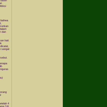
 tubuh
an
feksi
a bahwa
l,
urunkan
dalam
n dan
kan hati
uk
dicatat,
n sangat
rsebut.
kenapa
ih
enguras
tu)
eorang
i
etelah 4
ama 1/4