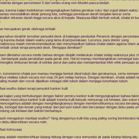
enderita dengan persentase 5 dari seribu orang non-Muslim pasca bedah.
a, karena kajian kedokteran mengungkapkan bahwa gerakan ruku’ dan sujud dalam waktu
ampu menstabilkan detak jantung kita, sehingga peredaran darah berjalan lancar serta
malisir tekanan darah tinggi secara akut di kepala. Maasyaa Allah berkah sekali, shalat ini b
.
lat merupakan gerak olahraga terbaik
pa tahun terakhir tersebar penyakit desk di kalangan penduduk Perancis dengan persentase
ng karena duduk dalam waktu yang lama di perpustakaan. Lucunya, para dokter yang
alisisnya malah merekomendasikan dan menyimpulkan bahwa shalat dalam agama Islam a
 terbaik untuk terapi penyakit desk. Mengapa demikian?
tam diketahui secara medis bahwa dengan disiplin melakukan shalat setiap waktunya plus sh
 berdampak pada perubahan pada gerak otot. Hal ini mampu membangkitkan semangat bar
 mengikis timbunan lemak di sekitar perut dan paha dan memperlambat efek-efek penuaan p
, konsistensi shalat pun mampu menjaga bentuk ideal tubuh dan gerakannya, serta mempe
nya vitalitas tubuh secara non stop 24 jam setiap harinya. Dengan demikian, shalat adalah la
aling mudah dan cocok dijadikan sebagai olah tubuh dalam menjaga kesehatan tubuh.
faat wudhu dalam terapi penyakit kanker kulit
ai kajian yang berhubungan dengan faktor pemicu kanker kulit mengungkapkan bahwa fakto
inasi munculnya kanker kulit adalah karena kulit banyak menyerap zat kimiawi, dan solusi t
mencegahnya adalah dengan menghilangkannya dengan membersihkannya secara berulang 
 itu, keringat dan lemak yang keluar dari pori-pori tubuh dan bercampur dengan debu pada 
dung zat kimiawi dan bakteri berbahaya.
asih meragukan manfaat wudhu? Yang dengannya kulit kita yang paling sering berinteraksi 
 debu dibersihkan secara rutin.
faat istinsyaaq
yaaq adalah membersihkan lubang hidung dengan cara menyedot air pada lubang hidung lalu