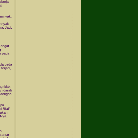
ekerja
ap
rminyak,
.
banyak
ya. Jadi,
sangat
g
h pada
ula pada
terjadi,
g tidak
an darah
n dengan
apa
 Bilal”.
ngkan
-Nya.
an
 antar