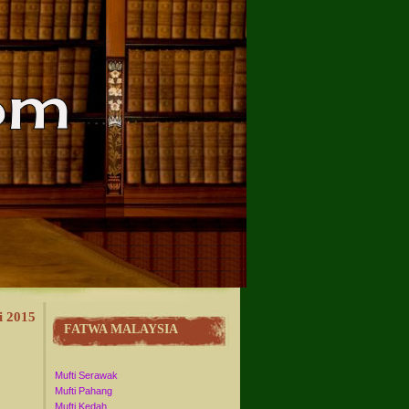
i 2015
FATWA MALAYSIA
Mufti Serawak
Mufti Pahang
Mufti Kedah