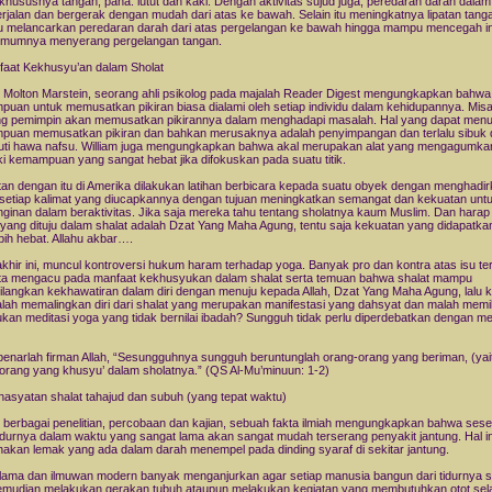
 khususnya tangan, paha. lutut dan kaki. Dengan aktivitas sujud juga, peredaran darah dalam
erjalan dan bergerak dengan mudah dari atas ke bawah. Selain itu meningkatnya lipatan tang
melancarkan peredaran darah dari atas pergelangan ke bawah hingga mampu mencegah in
umumnya menyerang pergelangan tangan.
faat Kekhusyu’an dalam Sholat
m Molton Marstein, seorang ahli psikolog pada majalah Reader Digest mengungkapkan bahw
uan untuk memusatkan pikiran biasa dialami oleh setiap individu dalam kehidupannya. Misa
g pemimpin akan memusatkan pikirannya dalam menghadapi masalah. Hal yang dapat men
uan memusatkan pikiran dan bahkan merusaknya adalah penyimpangan dan terlalu sibuk 
ti hawa nafsu. William juga mengungkapkan bahwa akal merupakan alat yang mengagumka
ki kemampuan yang sangat hebat jika difokuskan pada suatu titik.
tan dengan itu di Amerika dilakukan latihan berbicara kepada suatu obyek dengan menghadir
setiap kalimat yang diucapkannya dengan tujuan meningkatkan semangat dan kekuatan unt
nginan dalam beraktivitas. Jika saja mereka tahu tentang sholatnya kaum Muslim. Dan harap 
yang dituju dalam shalat adalah Dzat Yang Maha Agung, tentu saja kekuatan yang didapatka
ebih hebat. Allahu akbar….
akhir ini, muncul kontroversi hukum haram terhadap yoga. Banyak pro dan kontra atas isu te
ita mengacu pada manfaat kekhusyukan dalam shalat serta temuan bahwa shalat mampu
langkan kekhawatiran dalam diri dengan menuju kepada Allah, Dzat Yang Maha Agung, lalu 
alah memalingkan diri dari shalat yang merupakan manifestasi yang dahsyat dan malah memil
kan meditasi yoga yang tidak bernilai ibadah? Sungguh tidak perlu diperdebatkan dengan m
enarlah firman Allah, “Sesungguhnya sungguh beruntunglah orang-orang yang beriman, (yai
orang yang khusyu’ dalam sholatnya.” (QS Al-Mu’minuun: 1-2)
hasyatan shalat tahajud dan subuh (yang tepat waktu)
i berbagai penelitian, percobaan dan kajian, sebuah fakta ilmiah mengungkapkan bahwa ses
idurnya dalam waktu yang sangat lama akan sangat mudah terserang penyakit jantung. Hal in
nakan lemak yang ada dalam darah menempel pada dinding syaraf di sekitar jantung.
lama dan ilmuwan modern banyak menganjurkan agar setiap manusia bangun dari tidurnya s
emudian melakukan gerakan tubuh ataupun melakukan kegiatan yang membutuhkan otot sel