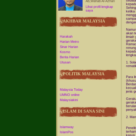
sebata
Ab,Wahab Al-Azhari
kepada
Lihat profil lengkap
Sehing
saya
ketika
mengg
sampai
AKHBAR MALAYSIA
dengan
Namun,
akan t
Harakah
ilmiah 
geraka
Harian Metro
Ramadh
Sinar Harian
renung
kepada 
Kosmo
lengka
Berita Harian
1. So
Utusan
rematik
POLITIK MALAYSIA
Para i
(khusu
Berdas
kecual
Malaysia Today
jenis 
UMNO online
Geraka
Malaysiakini
geraka
berula
penyak
ISLAM DI SANA SINI
2. Man
Islamway
Peneli
terham
IslamPos
kasus 