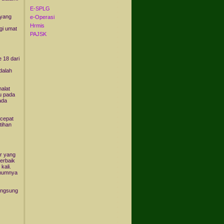
E-SPLG
 yang
e-Operasi
Hrmis
agi umat
PAJSK
 18 dari
dalah
alat
u pada
ada
rcepat
tihan
r yang
erbaik
kali.
umumnya
langsung