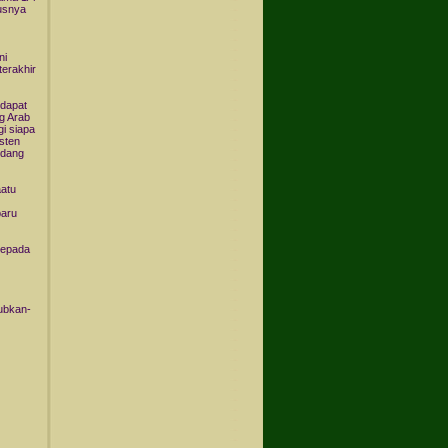
susnya
ni
terakhir
rdapat
ng Arab
gi siapa
sten
edang
aatu
baru
kepada
jubkan-