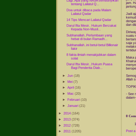
Lagi..Apa yang NASA sembunyikan
jam. H
tentang Lailatul Q...
jantun
Doa untuk dibaca pada Malam
Lailatul Qadar
Jadi a
kemudi
14 Tips Mencari Lailatul Qadar
dengan
dan di
Darul Ifta Mesir.. Hukum Berzakat
Kepada Non-Musli...
Diriwa
Subhanallah..Perlumbaan yang
suatu 
hebat di bulan Ramadh...
bertan
saja y
Subhanallah..ini betul-betul Billionair
melaks
fakir
tertid
8 fakta ilmiah menakjubkan dalam
Maka p
solat
Khairu
Darul Ifta Mesir...Hukum Puasa
menyeg
Bagi Penderita Diab...
beroper
►
Jun
(18)
Semoga
Allah 
►
Mei
(7)
TOPIK
►
April
(16)
►
Mac
(20)
- See 
dalam-
►
Februari
(10)
►
Januari
(21)
►
2014
(164)
0 Com
►
2013
(374)
►
2012
(728)
Post 
►
2011
(1205)