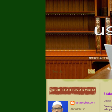
Ho
ABDULLAH BIN AB.WAHAB
8 fak
Dicatat
ustazcyber.com
Barang
Abdullah Bin
ada ya