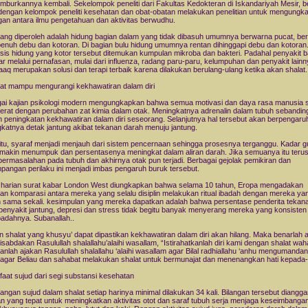
burkannya kembali. Sekelompok peneliti dari Fakultas Kedokteran di Iskandariyah Mesir, b
engan kelompok peneliti kesehatan dan obat-obatan melakukan penelitian untuk mengungk
an antara ilmu pengetahuan dan aktivitas berwudhu.
yang diperoleh adalah hidung bagian dalam yang tidak dibasuh umumnya berwarna pucat, be
penuh debu dan kotoran. Di bagian bulu hidung umumnya rentan dihinggapi debu dan kotoran
is hidung yang kotor tersebut ditemukan kumpulan mikroba dan bakteri. Padahal penyakit 
ar melalui pernafasan, mulai dari influenza, radang paru-paru, kelumpuhan dan penyakit lainn
yaaq merupakan solusi dan terapi terbaik karena dilakukan berulang-ulang ketika akan shalat.
lat mampu mengurangi kekhawatiran dalam diri
ai kajian psikologi modern mengungkapkan bahwa semua motivasi dan daya rasa manusia 
t erat dengan perubahan zat kimia dalam otak. Meningkatnya adrenalin dalam tubuh sebandin
 peningkatan kekhawatiran dalam diri seseorang. Selanjutnya hal tersebut akan berpengaru
katnya detak jantung akibat tekanan darah menuju jantung.
 itu, syaraf menjadi menjauh dari sistem pencernaan sehingga prosesnya terganggu. Kadar g
emakin menumpuk dan persentasenya meningkat dalam aliran darah. Jika semuanya itu terus 
ermasalahan pada tubuh dan akhirnya otak pun terjadi. Berbagai gejolak pemikiran dan
pangan perilaku ini menjadi imbas pengaruh buruk tersebut.
harian surat kabar London West diungkapkan bahwa selama 10 tahun, Eropa mengadakan
tian komparasi antara mereka yang selalu disiplin melakukan ritual ibadah dengan mereka yan
 sama sekali. kesimpulan yang mereka dapatkan adalah bahwa persentase penderita tekan
, penyakit jantung, depresi dan stress tidak begitu banyak menyerang mereka yang konsiste
ibadahnya. Subanallah..
 shalat yang khusyu’ dapat dipastikan kekhawatiran dalam diri akan hilang. Maka benarlah 
isabdakan Rasulullah shalallahu’alaihi wasallam, “Istirahatkanlah diri kami dengan shalat wahai
anlah ajakan Rasulullah shalallahu ‘alaihi wasallam agar Bilal radhiallahu ‘anhu mengumanda
agar Beliau dan sahabat melakukan shalat untuk bermunajat dan menenangkan hati kepada
faat sujud dari segi substansi kesehatan
angan sujud dalam shalat setiap harinya minimal dilakukan 34 kali. Bilangan tersebut diangg
an yang tepat untuk meningkatkan aktivitas otot dan saraf tubuh serja menjaga keseimbangan