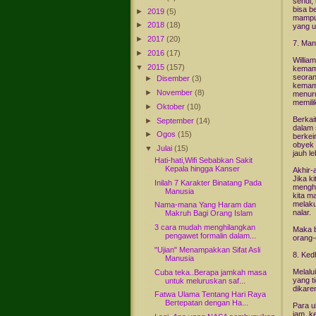
sendi,
bisa b
►
2019
(5)
mampu 
►
2018
(18)
yang 
►
2017
(20)
7. Man
►
2016
(17)
Willia
▼
2015
(157)
kemamp
seoran
►
Disember
(3)
kemamp
►
November
(8)
menuru
memili
►
Oktober
(10)
Berkai
►
September
(14)
dalam 
►
Ogos
(15)
berkei
obyek 
▼
Julai
(15)
jauh l
Hati-hati,Wifi Sebabkan Sakit
Kepala hingga Kanser
Akhir-
Jika k
Inilah 7 Karakter Binatang Pada
menghi
Manusia
kita m
melaku
Nama-mana Yang Haram dan
nalar.
Makruh Bagi Orang Islam
3 cara mudah menghilangkan
Maka b
pengawet formalin dalam...
orang-
"Ujian" Menampakkan Sifat Asli
8. Ked
Manusia
Melalu
Cuba teka..Berapa jamkah masa
yang t
untuk meluruskan saf...
dikare
Fatwa Ulama Tentang Hari Raya
Bertepatan dengan Ha...
Para u
jam, k