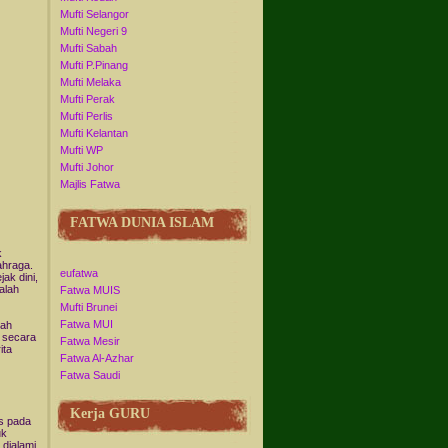
Mufti Selangor
Mufti Negeri 9
Mufti Sabah
Mufti P.Pinang
Mufti Melaka
Mufti Perak
Mufti Perlis
Mufti Kelantan
Mufti WP
Mufti Johor
Majlis Fatwa
FATWA DUNIA ISLAM
k
ahraga.
eufatwa
ak dini,
alah
Fatwa MUIS
Mufti Brunei
Fatwa MUI
lah
n secara
Fatwa Mesir
ita
Fatwa Al-Azhar
Fatwa Saudi
Kerja GURU
s pada
uk
 dialami