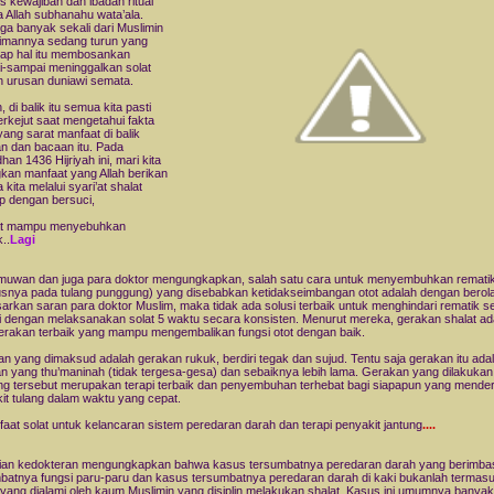
s kewajiban dan ibadah ritual
 Allah subhanahu wata’ala.
ga banyak sekali dari Muslimin
 imannya sedang turun yang
ap hal itu membosankan
-sampai meninggalkan solat
 urusan duniawi semata.
 di balik itu semua kita pasti
erkejut saat mengetahui fakta
yang sarat manfaat di balik
n dan bacaan itu. Pada
an 1436 Hijriyah ini, mari kita
kan manfaat yang Allah berikan
kita melalui syari’at shalat
p dengan bersuci,
lat mampu menyebuhkan
..
Lagi
lmuwan dan juga para doktor mengungkapkan, salah satu cara untuk menyembuhkan remati
snya pada tulang punggung) yang disebabkan ketidakseimbangan otot adalah dengan berol
arkan saran para doktor Muslim, maka tidak ada solusi terbaik untuk menghindari rematik sej
i dengan melaksanakan solat 5 waktu secara konsisten. Menurut mereka, gerakan shalat ad
gerakan terbaik yang mampu mengembalikan fungsi otot dengan baik.
n yang dimaksud adalah gerakan rukuk, berdiri tegak dan sujud. Tentu saja gerakan itu ada
n yang thu’maninah (tidak tergesa-gesa) dan sebaiknya lebih lama. Gerakan yang dilakuka
ng tersebut merupakan terapi terbaik dan penyembuhan terhebat bagi siapapun yang mender
it tulang dalam waktu yang cepat.
faat solat untuk kelancaran sistem peredaran darah dan terapi penyakit jantung
....
tian kedokteran mengungkapkan bahwa kasus tersumbatnya peredaran darah yang berimba
batnya fungsi paru-paru dan kasus tersumbatnya peredaran darah di kaki bukanlah termas
yang dialami oleh kaum Muslimin yang disiplin melakukan shalat. Kasus ini umumnya banyak