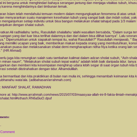
al ini berguna untuk menghindari bahaya serangan jantung dan menjaga vitalitas tubuh, khu
g karena menghindarinya dari timbunan lemak.
jaran Islam telah mendahului temuan modern dalam mengungkapkan fenomena di atas untuk
an menyarankan suatu manajemen kesehatan tubuh yang sangat baik dan indah sobat, yak
 menganjurkan setiap individu untuk bisa bangun melakukan shalat tahajud pada 1/3 malam 
lanjutkan dengan shalat subuh.
yatkan Ali radhiallahu ‘anhu, Rasulullah shalallahu ‘alaihi wasallam bersabda, “Dalam surga te
ruangan yang dari luar bisa terlihat dalamnya dan dari dalam bisa dilihat luarnya”. Lalu seora
ya.” Diperuntukkan untuk siapakah tempat itu, wahai Rasulullah?” Rasulullah menjawab, ” Ba
ang memiliki ucapan yang baik, memberikan makan kepada orang yang membutuhkan, konsi
anakan puasa dan melaksanakan shalat demi mengharapkan ridha-Nya ketika orang lain s
ur.” (HR Ahmad)
erlu juga kita renungkan salah satu tambahan kalimat dalam adzan sholat subuh, “Ash-shal
n minan naum”, “Melakukan sholat subuh tepat waktu” adalah lebih baik daripada tidur. Ianya
arkan dan memberi kita kesempatan menghirup udara lebih segar di saat organ tubuh kita 
asi setelah diistirahatkan dengan tidur. Alhamdulillah.
 bermanfaat dan kita praktikkan di bulan nan mulia ini, sehingga menambah keimanan kita 
subhanahu wata’ala. (adibahasan/arrahmah.com)
: MANFAAT SHALAT, RAMADHAN
more at: http://www.arrahmah.com/news/2015/07/03/maasyaa-allah-ini-8-fakta-ilmiah-menak
shalat.html#sthash.RN6a5iuO.dpuf
ments:
a Comment