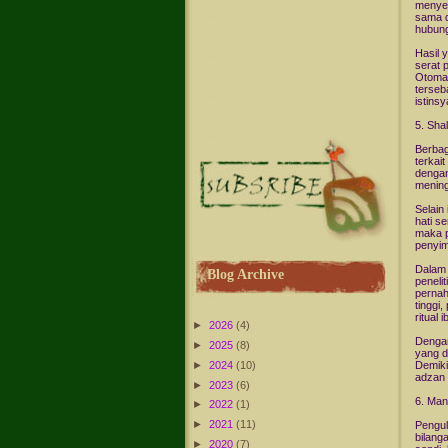
menyem
sama d
hubung
Hasil 
serat 
Otomas
terseb
istins
5. Sha
Berbag
terkai
dengan
mening
Selain
hati s
maka p
penyim
Dalam 
Blog Archive
peneli
pernah
tinggi
ritual 
►
2026
(4)
Dengan
►
2025
(8)
yang d
►
2024
(10)
Demiki
adzan 
►
2023
(6)
6. Man
►
2022
(1)
►
2021
(11)
Pengul
bilang
►
2020
(7)