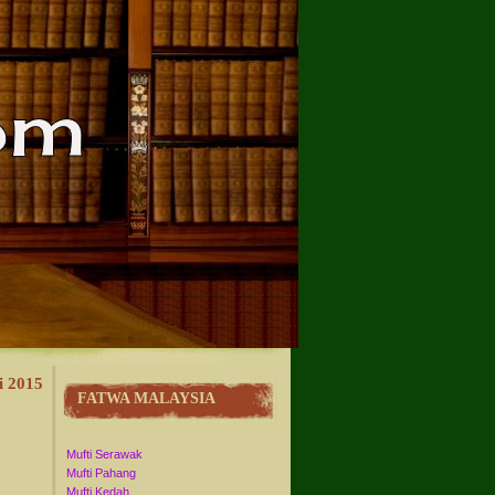
i 2015
FATWA MALAYSIA
Mufti Serawak
Mufti Pahang
Mufti Kedah