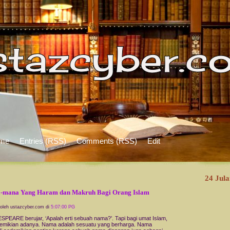
me
Entries (RSS)
Comments (RSS)
Edit
24 Jula
-mana Yang Haram dan Makruh Bagi Orang Islam
 oleh ustazcyber.com di
5:07:00 PG
PEARE berujar, ‘Apalah erti sebuah nama?’. Tapi bagi umat Islam,
demikian adanya. Nama adalah sesuatu yang berharga. Nama