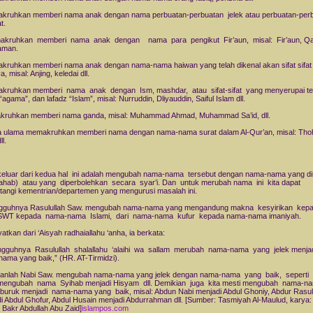
akruhkan memberi nama anak dengan nama perbuatan-perbuatan jelek atau perbuatan-per
t.
makruhkan memberi nama anak dengan nama para pengikut Fir’aun, misal: Fir’aun, Qa
aman.
akruhkan memberi nama anak dengan nama-nama haiwan yang telah dikenal akan sifat sifat
a, misal: Anjing, keledai dll.
akruhkan memberi nama anak dengan Ism, mashdar, atau sifat-sifat yang menyerupai t
“agama”, dan lafadz “Islam”, misal: Nurruddin, Dliyauddin, Saiful Islam dll.
akruhkan memberi nama ganda, misal: Muhammad Ahmad, Muhammad Sa’id, dll.
a ulama memakruhkan memberi nama dengan nama-nama surat dalam Al-Qur’an, misal: Tho
ll.
keluar dari kedua hal ini adalah mengubah nama-nama tersebut dengan nama-nama yang di
hab) atau yang diperbolehkan secara syar’i. Dan untuk merubah nama ini kita dapat
angi kementrian/departemen yang mengurusi masalah ini.
gguhnya Rasulullah Saw. mengubah nama-nama yang mengandung makna kesyirikan kep
 SWT kepada nama-nama Islami, dari nama-nama kufur kepada nama-nama imaniyah.
yatkan dari ‘Aisyah radhaiallahu ‘anha, ia berkata:
gguhnya Rasulullah shalallahu ‘alaihi wa sallam merubah nama-nama yang jelek menja
ama yang baik,” (HR. AT-Tirmidzi).
anlah Nabi Saw. mengubah nama-nama yang jelek dengan nama-nama yang baik, seperti 
mengubah nama Syihab menjadi Hisyam dll. Demikian juga kita mesti mengubah nama-n
uruk menjadi nama-nama yang baik, misal: Abdun Nabi menjadi Abdul Ghoniy, Abdur Rasul
i Abdul Ghofur, Abdul Husain menjadi Abdurrahman dll. [Sumber: Tasmiyah Al-Maulud, karya:
 Bakr Abdullah Abu Zaid]
islampos.com