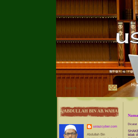
Ho
ABDULLAH BIN AB.WAHAB
Nama
Dicatat
ustazcyber.com
SHAKES
Abdullah Bin
tidak 