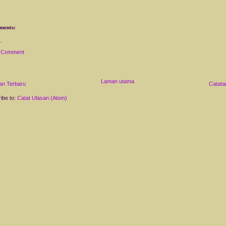
ments:
a Comment
Laman utama
an Terbaru
Catata
ibe to:
Catat Ulasan (Atom)