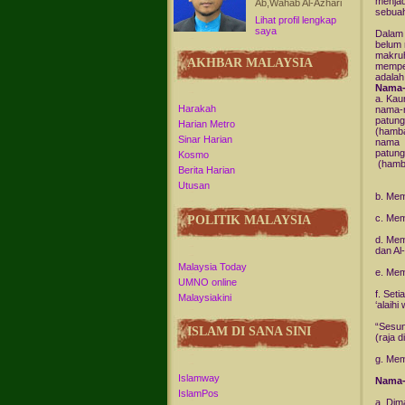
menjad
Ab,Wahab Al-Azhari
sebuah
Lihat profil lengkap
saya
Dalam 
belum 
makruh
AKHBAR MALAYSIA
memper
adalah
Nama-
a. Kau
Harakah
nama-n
patung
Harian Metro
(hamba
Sinar Harian
nama 
patung
Kosmo
(hamba
Berita Harian
Utusan
b. Me
c. Mem
POLITIK MALAYSIA
d. Mem
dan Al
Malaysia Today
e. Mem
UMNO online
f. Set
Malaysiakini
‘alaih
“Sesu
ISLAM DI SANA SINI
(raja d
g. Mem
Islamway
Nama-
IslamPos
a. Dim