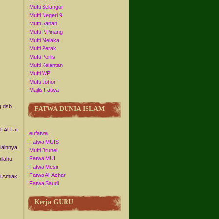
Mufti Selangor
Mufti Negeri 9
Mufti Sabah
Mufti P.Pinang
Mufti Melaka
Mufti Perak
Mufti Perlis
Mufti Kelantan
Mufti WP
Mufti Johor
Majlis Fatwa
 dsb.
FATWA DUNIA ISLAM
 Al-Lat
eufatwa
Fatwa MUIS
lainnya.
Mufti Brunei
Fatwa MUI
allahu
Fatwa Mesir
Fatwa Al-Azhar
l Amlak
Fatwa Saudi
Kerja GURU