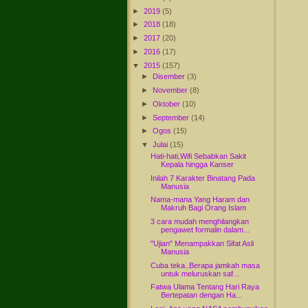
►
2019
(5)
►
2018
(18)
►
2017
(20)
►
2016
(17)
▼
2015
(157)
►
Disember
(3)
►
November
(8)
►
Oktober
(10)
►
September
(14)
►
Ogos
(15)
▼
Julai
(15)
Hati-hati,Wifi Sebabkan Sakit
Kepala hingga Kanser
Inilah 7 Karakter Binatang Pada
Manusia
Nama-mana Yang Haram dan
Makruh Bagi Orang Islam
3 cara mudah menghilangkan
pengawet formalin dalam...
"Ujian" Menampakkan Sifat Asli
Manusia
Cuba teka..Berapa jamkah masa
untuk meluruskan saf...
Fatwa Ulama Tentang Hari Raya
Bertepatan dengan Ha...