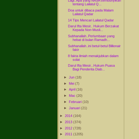
Lagi..Apa yang NASA sembunyikan
tentang Lailatul Q...
Doa untuk dibaca pada Malam
Lailatul Qadar
14 Tips Mencari Lailatul Qadar
Darul Ifta Mesir.. Hukum Berzakat
Kepada Non-Musli...
Subhanallah..Perlumbaan yang
hebat di bulan Ramadh...
Subhanallah..ini betul-betul Billionair
fakir
8 fakta ilmiah menakjubkan dalam
solat
Darul Ifta Mesir...Hukum Puasa
Bagi Penderita Diab...
►
Jun
(18)
►
Mei
(7)
►
April
(16)
►
Mac
(20)
►
Februari
(10)
►
Januari
(21)
►
2014
(164)
►
2013
(374)
►
2012
(728)
►
2011
(1205)