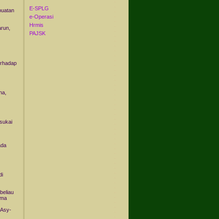
E-SPLG
buatan
e-Operasi
Hrmis
run,
PAJSK
erhadap
ha,
sukai
ada
di
beliau
ama
 Asy-