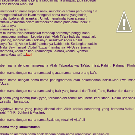
i sedemikian penting kerana sebuah nama dianggap juga sebagai
 doa kepada Allah Swt.
memberikan nama kepada anak, mungkin di antara para orang tua
mengetahui kaidah Islam mengenai nama-nama yang boleh,
, dan bahkan diharamkan. Untuk menghindari dan ataupun
baiki kesalahan dalam memberikan nama pada anak, berikut
 ulasannya.
nama yang haram
m muslimin telah bersepakat terhadap haramnya penggunaan
ama penghambaan kepada selain Allah Ta’ala baik dari matahari,
-patung, manusia atau selainnya, misalnya: Abdur Rasul
nya Rasul), Abdun Nabi (hambanya Nabi), dsb. Sedangkan selain
Nabi Saw., misal: Abdul ‘Uzza (hambanya Al-‘Uzza (nama
/berhala), Abdul Ka’bah (hambanya Ka’bah), Abdus Syamsu
nya Matahari) ...
lagi
.
mberi nama dengan nama-nama Allah Tabaraka wa Ta’ala, misal: Rahim, Rahman, Kholiq
beri nama dengan nama-nama asing atau nama-nama orang kafir.
beri nama dengan nama-nama patung/berhala atau sesembahan selain Allah Swt., misal:
-‘Uzza..
beri nama dengan nama-nama asing baik yang berasal dari Turki, Faris, Barbar dan daerah 
iap nama yang memuji (tazkiyyah) terhadap diri sendiri atau berisi kedustaan. Rasulullah shal
i wa sallam bersabda;
ngguhnya nama yang paling dibenci oleh Allah adalah seseorang yang bernama Malaku
iraja),” (HR. Bukhori & Muslim).
beri nama dengan nama-nama Syaithon, misal: Al-Ajda’ dll.
nama Yang Dimakruhkan
akruhkan memberi nama anak dengan nama-nama orang fasiq, penzina dll.