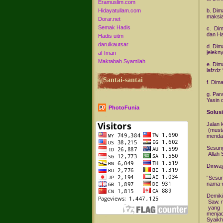
Eramuslim.com
Hidayatullam.com
b. Dim
maksia
Dorar.net
Semak Hadis
c. Di
dan H
Hadis uitm
darulkautsar
d. Dim
jelekny
al-Iman
Maktabah Syamilah
e. Dim
lafzdz 
Santai-santai
f. Dim
g. Par
Yasin d
PhotoFunia
Solusi
Jalan 
(musta
mendat
Sesun
Allah
Diriwa
“Sesun
nama-n
Demiki
Saw. 
yang b
menjad
Syaikh