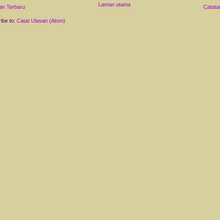
Laman utama
an Terbaru
Catata
ibe to:
Catat Ulasan (Atom)