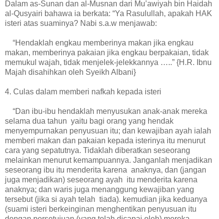
Dalam as-Sunan dan al-Musnan dari Mu’awiyah bin Haidah
al-Qusyairi bahawa ia berkata: “Ya Rasulullah, apakah HAK
isteri atas suaminya? Nabi s.a.w menjawab:
“Hendaklah engkau memberinya makan jika engkau
makan, memberinya pakaian jika engkau berpakaian, tidak
memukul wajah, tidak menjelek-jelekkannya …..” {H.R. Ibnu
Majah disahihkan oleh Syeikh Albani}
4. Culas dalam memberi nafkah kepada isteri
“Dan ibu-ibu hendaklah menyusukan anak-anak mereka
selama dua tahun yaitu bagi orang yang hendak
menyempurnakan penyusuan itu; dan kewajiban ayah ialah
memberi makan dan pakaian kepada isterinya itu menurut
cara yang sepatutnya. Tidaklah diberatkan seseorang
melainkan menurut kemampuannya. Janganlah menjadikan
seseorang ibu itu menderita karena anaknya, dan (jangan
juga menjadikan) seseorang ayah itu menderita karena
anaknya; dan waris juga menanggung kewajiban yang
tersebut (jika si ayah telah tiada). kemudian jika keduanya
(suami isteri berkeinginan menghentikan penyusuan itu
dengan persetujuan (yang telah dicapai oleh) mereka