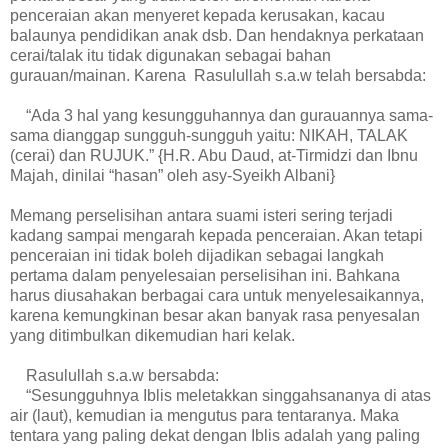
penceraian akan menyeret kepada kerusakan, kacau
balaunya pendidikan anak dsb. Dan hendaknya perkataan
cerai/talak itu tidak digunakan sebagai bahan
gurauan/mainan. Karena Rasulullah s.a.w telah bersabda:
“Ada 3 hal yang kesungguhannya dan gurauannya sama-
sama dianggap sungguh-sungguh yaitu: NIKAH, TALAK
(cerai) dan RUJUK.” {H.R. Abu Daud, at-Tirmidzi dan Ibnu
Majah, dinilai “hasan” oleh asy-Syeikh Albani}
Memang perselisihan antara suami isteri sering terjadi
kadang sampai mengarah kepada penceraian. Akan tetapi
penceraian ini tidak boleh dijadikan sebagai langkah
pertama dalam penyelesaian perselisihan ini. Bahkana
harus diusahakan berbagai cara untuk menyelesaikannya,
karena kemungkinan besar akan banyak rasa penyesalan
yang ditimbulkan dikemudian hari kelak.
Rasulullah s.a.w bersabda:
“Sesungguhnya Iblis meletakkan singgahsananya di atas
air (laut), kemudian ia mengutus para tentaranya. Maka
tentara yang paling dekat dengan Iblis adalah yang paling