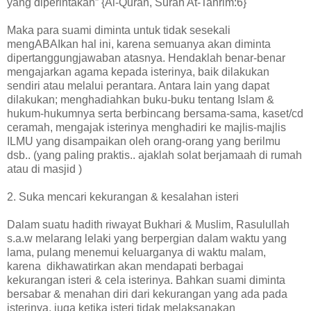
yang diperintakan” {Al-Quran, Surah At-Tahrim:6}
Maka para suami diminta untuk tidak sesekali
mengABAIkan hal ini, karena semuanya akan diminta
dipertanggungjawaban atasnya. Hendaklah benar-benar
mengajarkan agama kepada isterinya, baik dilakukan
sendiri atau melalui perantara. Antara lain yang dapat
dilakukan; menghadiahkan buku-buku tentang Islam &
hukum-hukumnya serta berbincang bersama-sama, kaset/cd
ceramah, mengajak isterinya menghadiri ke majlis-majlis
ILMU yang disampaikan oleh orang-orang yang berilmu
dsb.. (yang paling praktis.. ajaklah solat berjamaah di rumah
atau di masjid )
2. Suka mencari kekurangan & kesalahan isteri
Dalam suatu hadith riwayat Bukhari & Muslim, Rasulullah
s.a.w melarang lelaki yang berpergian dalam waktu yang
lama, pulang menemui keluarganya di waktu malam,
karena dikhawatirkan akan mendapati berbagai
kekurangan isteri & cela isterinya. Bahkan suami diminta
bersabar & menahan diri dari kekurangan yang ada pada
isterinya, juga ketika isteri tidak melaksanakan