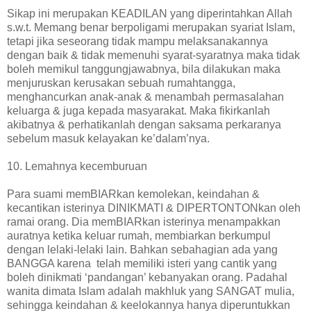
Sikap ini merupakan KEADILAN yang diperintahkan Allah
s.w.t. Memang benar berpoligami merupakan syariat Islam,
tetapi jika seseorang tidak mampu melaksanakannya
dengan baik & tidak memenuhi syarat-syaratnya maka tidak
boleh memikul tanggungjawabnya, bila dilakukan maka
menjuruskan kerusakan sebuah rumahtangga,
menghancurkan anak-anak & menambah permasalahan
keluarga & juga kepada masyarakat. Maka fikirkanlah
akibatnya & perhatikanlah dengan saksama perkaranya
sebelum masuk kelayakan ke’dalam’nya.
10. Lemahnya kecemburuan
Para suami memBIARkan kemolekan, keindahan &
kecantikan isterinya DINIKMATI & DIPERTONTONkan oleh
ramai orang. Dia memBIARkan isterinya menampakkan
auratnya ketika keluar rumah, membiarkan berkumpul
dengan lelaki-lelaki lain. Bahkan sebahagian ada yang
BANGGA karena telah memiliki isteri yang cantik yang
boleh dinikmati ‘pandangan’ kebanyakan orang. Padahal
wanita dimata Islam adalah makhluk yang SANGAT mulia,
sehingga keindahan & keelokannya hanya diperuntukkan