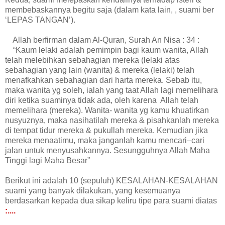
membebaskannya begitu saja (dalam kata lain, , suami ber
‘LEPAS TANGAN’).
Allah berfirman dalam Al-Quran, Surah An Nisa : 34 :
“Kaum lelaki adalah pemimpin bagi kaum wanita, Allah
telah melebihkan sebahagian mereka (lelaki atas
sebahagian yang lain (wanita) & mereka (lelaki) telah
menafkahkan sebahagian dari harta mereka. Sebab itu,
maka wanita yg soleh, ialah yang taat Allah lagi memelihara
diri ketika suaminya tidak ada, oleh karena Allah telah
memelihara (mereka). Wanita- wanita yg kamu khuatirkan
nusyuznya, maka nasihatilah mereka & pisahkanlah mereka
di tempat tidur mereka & pukullah mereka. Kemudian jika
mereka menaatimu, maka janganlah kamu mencari–cari
jalan untuk menyusahkannya. Sesungguhnya Allah Maha
Tinggi lagi Maha Besar”
Berikut ini adalah 10 (sepuluh) KESALAHAN-KESALAHAN
suami yang banyak dilakukan, yang kesemuanya
berdasarkan kepada dua sikap keliru tipe para suami diatas
:....