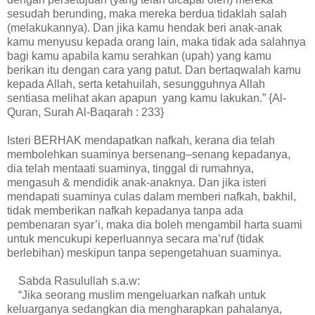
sesudah berunding, maka mereka berdua tidaklah salah
(melakukannya). Dan jika kamu hendak beri anak-anak
kamu menyusu kepada orang lain, maka tidak ada salahnya
bagi kamu apabila kamu serahkan (upah) yang kamu
berikan itu dengan cara yang patut. Dan bertaqwalah kamu
kepada Allah, serta ketahuilah, sesungguhnya Allah
sentiasa melihat akan apapun yang kamu lakukan.” {Al-
Quran, Surah Al-Baqarah : 233}
Isteri BERHAK mendapatkan nafkah, kerana dia telah
membolehkan suaminya bersenang–senang kepadanya,
dia telah mentaati suaminya, tinggal di rumahnya,
mengasuh & mendidik anak-anaknya. Dan jika isteri
mendapati suaminya culas dalam memberi nafkah, bakhil,
tidak memberikan nafkah kepadanya tanpa ada
pembenaran syar’i, maka dia boleh mengambil harta suami
untuk mencukupi keperluannya secara ma’ruf (tidak
berlebihan) meskipun tanpa sepengetahuan suaminya.
Sabda Rasulullah s.a.w:
“Jika seorang muslim mengeluarkan nafkah untuk
keluarganya sedangkan dia mengharapkan pahalanya,