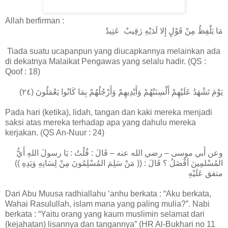
Allah berfirman :
مَا يَلْفِظُ مِنْ قَوْلٍ إِلا لَدَيْهِ رَقِيبٌ عَتِيدٌ
Tiada suatu ucapanpun yang diucapkannya melainkan ada
di dekatnya Malaikat Pengawas yang selalu hadir. (QS :
Qoof : 18)
يَوْمَ تَشْهَدُ عَلَيْهِمْ أَلْسِنَتُهُمْ وَأَيْدِيهِمْ وَأَرْجُلُهُمْ بِمَا كَانُوا يَعْمَلُونَ (٢٤)
Pada hari (ketika), lidah, tangan dan kaki mereka menjadi
saksi atas mereka terhadap apa yang dahulu mereka
kerjakan. (QS An-Nuur : 24)
وعن أَبي موسى – رضي الله عنه – قَالَ : قُلْتُ : يَا رسولَ اللهِ أَيُّ
المُسْلمِينَ أفْضَلُ ؟ قَالَ : (( مَنْ سَلِمَ المُسْلِمُونَ مِنْ لِسَانِهِ وَيَدِهِ ))
متفق عَلَيْهِ
Dari Abu Muusa radhiallahu ‘anhu berkata : “Aku berkata,
Wahai Rasulullah, islam mana yang paling mulia?”. Nabi
berkata : “Yaitu orang yang kaum muslimin selamat dari
(kejahatan) lisannya dan tangannya” (HR Al-Bukhari no 11