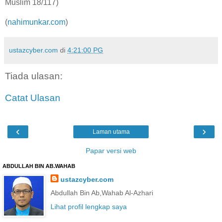
Muslim 18/117)
(
nahimunkar.com
)
ustazcyber.com
di
4:21:00 PG
Tiada ulasan:
Catat Ulasan
‹
›
Laman utama
Papar versi web
ABDULLAH BIN AB.WAHAB
ustazcyber.com
Abdullah Bin Ab,Wahab Al-Azhari
Lihat profil lengkap saya