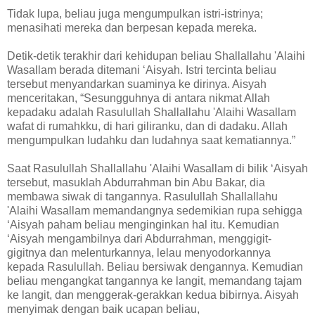
Tidak lupa, beliau juga mengumpulkan istri-istrinya;
menasihati mereka dan berpesan kepada mereka.
Detik-detik terakhir dari kehidupan beliau Shallallahu 'Alaihi
Wasallam berada ditemani ‘Aisyah. Istri tercinta beliau
tersebut menyandarkan suaminya ke dirinya. Aisyah
menceritakan, “Sesungguhnya di antara nikmat Allah
kepadaku adalah Rasulullah Shallallahu 'Alaihi Wasallam
wafat di rumahkku, di hari giliranku, dan di dadaku. Allah
mengumpulkan ludahku dan ludahnya saat kematiannya.”
Saat Rasulullah Shallallahu 'Alaihi Wasallam di bilik ‘Aisyah
tersebut, masuklah Abdurrahman bin Abu Bakar, dia
membawa siwak di tangannya. Rasulullah Shallallahu
'Alaihi Wasallam memandangnya sedemikian rupa sehigga
‘Aisyah paham beliau menginginkan hal itu. Kemudian
‘Aisyah mengambilnya dari Abdurrahman, menggigit-
gigitnya dan melenturkannya, lelau menyodorkannya
kepada Rasulullah. Beliau bersiwak dengannya. Kemudian
beliau mengangkat tangannya ke langit, memandang tajam
ke langit, dan menggerak-gerakkan kedua bibirnya. Aisyah
menyimak dengan baik ucapan beliau,