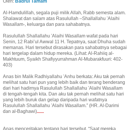
Oleh:
Badrul Tamam
Al-Hamdulillah, segala puji milik Allah, Rabb semesta alam.
Shalawat dan salam atas Rasulullah –Shallallahu 'Alaihi
Wasallam-, keluarga dan para sahabatnya.
Rasulullah Shallallahu 'Alaihi Wasallam wafat pada hari
Senin, 12 Rabi’ul Awwal 11 H. Tepatnya, saat Dhuha sudah
memanas. Hari tersebut dirasakan para sahabatnya sebagai
hari tergelap dalam hidup mereka. (Lihat: Al-Rahiiq al-
Makhtuum, Syaikh Shafiyyurrahman Al-Mubarakfuuri: 402-
403)
Anas bin Malik Radhiyallahu 'Anhu berkata: Aku tak pernah
melihat satu hari pun yang lebih baik dan terang benderang
dari hari hadirnya Rasulullah Shallallahu 'Alaihi Wasallam
di tengah-tengah kita. Dan aku tak pernah melihat satu hari
yang lebih buruk dan gelap daripada hari wafatnya
Rasulullah Shallallahu 'Alaihi Wasallam.” (HR. Al-Darimi
dan al-Baghawi)
......
Anas menceritakan tentang hari tersebut, “Saat mereka