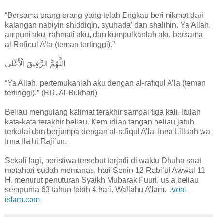
“Bersama orang-orang yang telah Engkau beri nikmat dari
kalangan nabiyin shiddiqin, syuhada’ dan shalihin. Ya Allah,
ampuni aku, rahmati aku, dan kumpulkanlah aku bersama
al-Rafiqul A’la (teman tertinggi).”
اللَّهُمَّ الرَّفِيقَ الْأَعْلَى
“Ya Allah, pertemukanlah aku dengan al-rafiqul A’la (teman
tertinggi).” (HR. Al-Bukhari)
Beliau mengulang kalimat terakhir sampai tiga kali. Itulah
kata-kata terakhir beliau. Kemudian tangan beliau jatuh
terkulai dan berjumpa dengan al-rafiqul A’la. Inna Lillaah wa
Inna Ilaihi Raji’un.
Sekali lagi, peristiwa tersebut terjadi di waktu Dhuha saat
matahari sudah memanas, hari Senin 12 Rabi’ul Awwal 11
H. menurut penuturan Syaikh Mubarak Fuuri, usia beliau
sempurna 63 tahun lebih 4 hari. Wallahu A’lam.
.voa-
islam.com