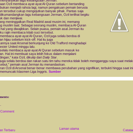
 menyanyikan lagu kebangsaan Jerman.
aan Ozil membaca ayat-ayat Al-Quran sebelum bertanding
bukan menjadi rahsia lagi, namun pengakuan pemain berusia
un tersebut cukup mengejutkan banyak pihak. Pantas saja
 dikumandangkan lagu kebangsaan Jerman, Ozil terlihat begitu
k dan menjiwai.
yang meninggalkan Real Madrid awal musim ini, memang
g muslim taat. Sebagai seorang muslim, membaca Al-Quran
 hal yang diwajibkan. Selain puasa, pemain asal Jerman itu
u rajin membaca kitab suci tersebut.
 membaca ayat-ayat Al-Quran, Ozil juga selalu berdoa di
n hijau sebelum kick-off. Hal itu juga
kannya saat Arsenal berkunjung ke Old Trafford menghadapi
ster United minggu lalu.
selalu membaca ayat-ayat Al Quran sebelum masuk ke
an. Hal ini membuat saya lebih fokus dalam menjalani
ingan,” kata Ozil, dikutip dari
Daily Star
.
juga selalu berdoa dan rakan satu tim tahu mereka tidak boleh mengganggu saya saat mela
rsebut,” pemain asal Jerman itu menandaskan.
ran Ozil di Arsenal benar-benar membawa perubahan yang signifikan, terbukti hingga saat ini
memuncaki klasmen Liga Inggris.
Sumber
ments:
a Comment
Laman utama
an Terbaru
Catata