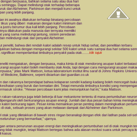
dengan berpuasa, bahkan selama satu atau dua hari
 seminggu. Dapat melindungi otak terhadap beberapa
uruk dari Alzheimer, Parkinson dan menjadi kunci untuk
pan yang lebih panjang.
tian ini awalnya dilakukan terhadap binatang percobaan
i tikus yang diberi makanan dengan kalori minimum dan
ya justru berumur dua kali lebih panjang. Percobaan
utnya dilakukan pada manusia dan ternyata memiliki
t yang sama melindungi jantung, sistem peredaran
dan melindungi otak dari penyakit Alzheimer.
t peneliti, bahwa diet rendah kalori adalah resep untuk hidup sehat, dan penelitian terbaru
ukkan bahwa dengan mengurangi sekitar 500 kalori untuk satu sampai dua hari selama se
 signifikan memperlambat timbulnya penyakit pada otak........
klik tajuk
eneliti mengatakan, dengan berpuasa, maka kimia di otak mendorong asupan kalori terbatasi
rangi asupan kalori boleh membantu otak Anda, tapi dengan cara mengurangi asupan mak
erpuasa,” jelas Mark Mattson, ketua laboratorium institut ilmu saraf di Johns Hopkins Univers
 of Medicine, Baltimore, seperti disiarkan dari guardian.co.uk
n dan rakannya berpendapat bahwa kelaparan sendiri kadang-kadang boleh mencegah buk
kesihatan yang buruk dan kematian dini. Tetapi menunda timbulnya kondisi yang mempengar
termasuk stroke. “Hewan percobaan kami jelas menunjukkan hal ini,” kata Mattson.
n rakan-rakannya juga telah bekerja di luar mekanisme tertentu di mana pertumbuhan neuron
dipengaruhi oleh berkurangnya asupan energi. Jumlah dari dua pesan bahan kimia meningkat
 kalori berkurang tajam. Pesan kimia memainkan peran penting dalam meningkatkan pertu
 di otak, sebuah proses yang akan melawan dampak dari Alzheimer dan Parkinson.
el otak yang diletakkan di bawah stres ringan beranalogi dengan efek dari latihan pada sel-sel 
eseluruhan yang bermanfaat,” ujarnya.
an antara penurunan asupan energi dan meningkatkan pertumbuhan sel di otak mungkin terl
ang tidak mungkin, tetapi Mattson bertegas bahwa ada alasan evolusi suara untuk percaya it
i kasus.