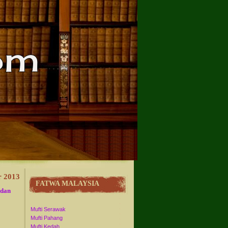
 2013
FATWA MALAYSIA
 dan
Mufti Serawak
Mufti Pahang
Mufti Kedah