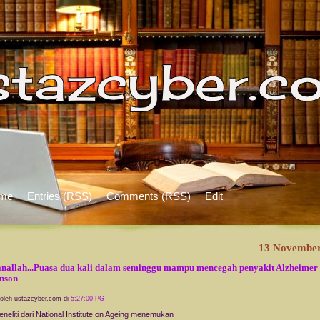
me
Entries (RSS)
Comments (RSS)
Edit
13 November
nallah...Puasa dua kali dalam seminggu mampu mencegah penyakit Alzheimer
nson
 oleh ustazcyber.com di
5:27:00 PG
eneliti dari National Institute on Ageing menemukan