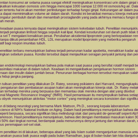
ntian konsumsi air selama puasa sangat efektif meningkatkan konsentrasi urin dalam ginjal 
katkan kekuatan osmosis urin hingga mencapai 1000 sampai 12.000 ml osmosis/kg air. Dal
n tertentu hal ini akan member perlindungan terhadap fungsi ginjal. Kekurangan air dalam p
ta dapat meminimalkan volume air dalam darah. Kondisi ini berakibat memacu kinerja mekan
pengatur pembuluh darah dan menambah prostaglandin yang pada akhirnya memacu fungsi d
rah merah.
keadaan puasa ternyata dapat meningkatkan sistem kekebalan tubuh. Penelitian menunjukk
terjadi pengkatan limfosit hingga sepuluh kali lipat. Kendati keseluruhan sel darah putih tidak
ta sel T mengalani kenaikkan pesat. Perubahan aksidental lipoprotein yang berkepadatan re
 tanpa diikuti penambahan HDL. LDL merupakan model lipoprotein yang meberika pengaruh
atif bagi respon imunitas tubuh.
enelitian terbaru menunjukkan bahwa terjadi penurunan kadar apobetta, menaikkan kadar ap
ingkan sebelum puasa. Kondisi tersebut dapat menjauhkan seragan penyakit jantung dan p
tian endokrinologi menunjukkan bahwa pola makan saat puasa yang bersifat rotatif menjadi b
asimilasi makanan di dalam tubuh. Keadaan ini mengakibatkan pengeluaran hormon sistem
naan dan insulin dalam jumlah besar. Penurunan berbagai hormon tersebut merupakan salah
a hidup jangka panjang.
 tulisan penelitian yang dilakukan Dr. Ratey, seorang psikiaters dari Harvard, mengungkapk
pengaturan dan pembatasan asupan kalori akan meningkatkan kinerja otak. Dr. Ratey mela
tian terhadap mereka yang berpuasa dan memantau otak mereka dengan alat yang disebut
ional Magnetic Resonance Imaging” (fMRI). Hasil pemantauan itu menyimpulkan bahwa setia
du obyek menunjukkan aktivitas “motor cortex” yang meningkat secara konsisten dan signifik
n di bidang neurologi yang bernama Mark Mattson, Ph.D., seorang kepala laboratorium
cience di NIH’s National Institute on Aging. Dalam hasil penelitiannya menunjukkan bahwa di
seperti berpuasa, secara signifikan bisa melindungi otak dari penyakit de-generatif seperti Al
arkinson. Hasil penelitiannya menunjukkan, bahwa diet dengan membatasi masukan kalori 
 50% dari tingkat normal, berdampak pada menurunnya denyut jantung dan tekanan darah, 
gus peremajaan sel-sel otak.
m penelitian ini di lakukan, beberapa abad yang lalu Islam sudah menganjurkan manusia unt
anakan puasa baik puasa wajib pada bulan Ramadhan, juga di bulan-bulan lain kita dianjurk