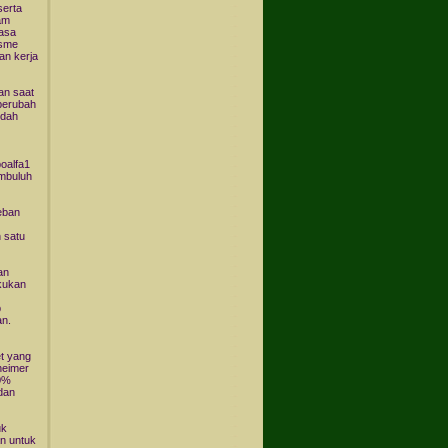
serta
am
uasa
isme
an kerja
an saat
 berubah
ndah
oalfa1
embuluh
eban
 satu
an
kukan
p
an.
et yang
zheimer
30%
dan
uk
an untuk