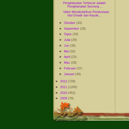
Penghianatan Terbesar adalah
Penghianatan Seorang ...
Video Mendedahkan Pendustaan
Idul Ghadir dan Keyak...
►
Oktober
(20)
►
September
(29)
►
Ogos
(33)
►
Julai
(29)
►
Jun
(35)
►
Mei
(32)
►
April
(23)
►
Mac
(28)
►
Februari
(37)
►
Januari
(49)
►
2012
(728)
►
2011
(1205)
►
2010
(452)
►
2009
(79)