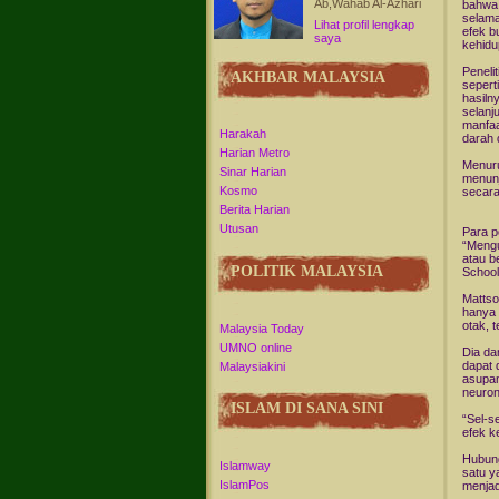
Ab,Wahab Al-Azhari
bahwa 
selama
Lihat profil lengkap
efek b
saya
kehidu
Peneli
AKHBAR MALAYSIA
sepert
hasiln
selanj
manfaa
Harakah
darah 
Harian Metro
Menuru
Sinar Harian
menunj
Kosmo
secara
Berita Harian
Utusan
Para p
“Mengu
atau b
POLITIK MALAYSIA
School
Mattso
hanya 
otak, 
Malaysia Today
UMNO online
Dia da
dapat 
Malaysiakini
asupan
neuron
ISLAM DI SANA SINI
“Sel-s
efek k
Hubung
Islamway
satu y
IslamPos
menjad