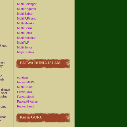
Mufti Selangor
Mufti Negeri 9
Mufti Sabah
Mufti P.Pinang
Mufti Melaka
Mufti Perak
Mufti Perlis
Mufti Kelantan
Mufti WP
minggu,
Mufti Johor
Majlis Fatwa
.
anan
FATWA DUNIA ISLAM
ity
an
eufatwa
uhi
Fatwa MUIS
Mufti Brunei
 di otak
Fatwa MUI
 saat
mbuhan
Fatwa Mesir
Fatwa Al-Azhar
Fatwa Saudi
otot,
Kerja GURU
ihat
u