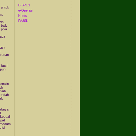
E-SPLG
 untuk
e-Operasi
n.
Hrmis
PAJSK
nia,
 baik
 pola
raga
kan.
s
urunan
ibusi
ipun
enalin
uh
mlah
rendah.
ak
babnya,
i,
kecuali
apat
m-macam
risi