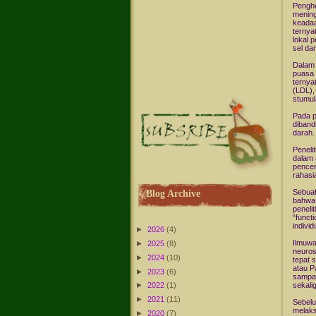
Penghe
mening
keadaa
ternya
lokal 
sel da
Dalam 
puasa 
ternya
(LDL),
stumul
Pada p
diband
darah.
Peneli
dalam 
pencer
rahasi
Sebuah
Blog Archive
bahwa 
peneli
“funct
indivi
►
2026
(4)
Ilmuwa
►
2025
(8)
neuros
►
2024
(10)
tepat 
atau P
►
2023
(6)
sampai
sekali
►
2022
(1)
►
2021
(11)
Sebelu
melaks
►
2020
(7)