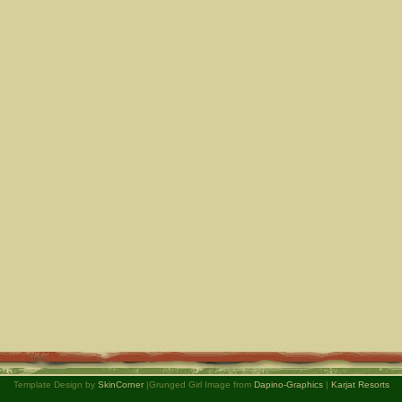
Template Design by
SkinCorner
|Grunged Girl Image from
Dapino-Graphics
|
Karjat Resorts