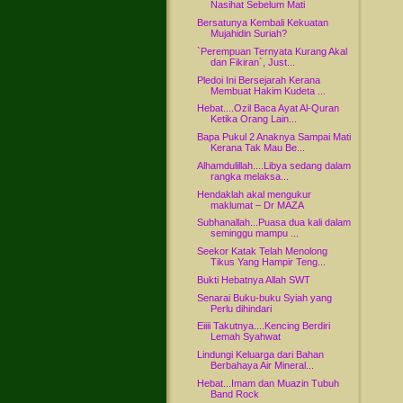
Nasihat Sebelum Mati
Bersatunya Kembali Kekuatan
Mujahidin Suriah?
`Perempuan Ternyata Kurang Akal
dan Fikiran`, Just...
Pledoi Ini Bersejarah Kerana
Membuat Hakim Kudeta ...
Hebat....Ozil Baca Ayat Al-Quran
Ketika Orang Lain...
Bapa Pukul 2 Anaknya Sampai Mati
Kerana Tak Mau Be...
Alhamdulillah....Libya sedang dalam
rangka melaksa...
Hendaklah akal mengukur
maklumat – Dr MAZA
Subhanallah...Puasa dua kali dalam
seminggu mampu ...
Seekor Katak Telah Menolong
Tikus Yang Hampir Teng...
Bukti Hebatnya Allah SWT
Senarai Buku-buku Syiah yang
Perlu dihindari
Eiiii Takutnya....Kencing Berdiri
Lemah Syahwat
Lindungi Keluarga dari Bahan
Berbahaya Air Mineral...
Hebat...Imam dan Muazin Tubuh
Band Rock