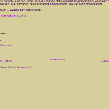
sa sunnah Senin dan Kamis. serta di sebutkan oleh Rasulullah Shallallahu ‘Alaihi Wassalam
ianjurkan untuk berpuasa, selain mendapat jaminan pahala, kita juga akan menjadi sehat.
nallah… Wallahu’alam bish shawab…
a/dbs/arrahmah.com
)
ments:
a Comment
Laman utama
an Terbaru
Catata
ibe to:
Catat Ulasan (Atom)