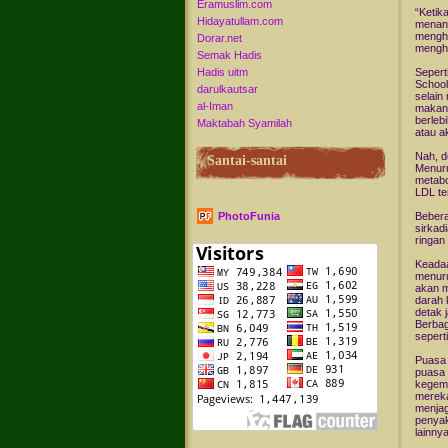
Eramuslim.com
“Ketik
Hidayatullam.com
menang
mengh
Dorar.net
menghu
Semak Hadis
Hadis uitm
Sepert
School
darulkautsar
selain
al-Iman
makana
berleb
Maktabah Syamilah
atau ak
Nah, d
Santai-santai
Menuru
metabo
LDL te
PhotoFunia
Bebera
sirkad
ringan
Keadaa
menuru
akan m
darah 
detak 
Berbag
sepert
Puasa 
puasa 
kegemu
mereka
menja
penyak
lainnya