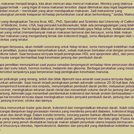
a makanan menjadi langka, kita akan mencari atau mencuri makanan. Mereka yang otaknya
gapi terbaik – yang ingat di mana makanan tersebut dapat ditemukan atau ingat bagaimana
indari musuh – merekalah yang akan mendapatkan makanan. Jadi mekanisme yang
bungkan periode kelaparan terhadap pertumbuhan saraf akan berkembang,” tandas Mattso
i yang diungkapkan Taruna Ikrar, MD., PhD, Specialist and Scieintist dari University of Califor
 of Medicine, Irvine, USA, bagi penyakit kardiovaskuler, tidak ada penanggulangan yang lebih
 mencegahnya. Hal ini dapat dilakukan dengan memperbaiki gaya hidup sehat, melaksanakan
n yang sehat (memperbanyak makan makanan berserat dan bersayur, serta tidak makan
ihan makanan yang mengandung lemak dan kolesterol tinggi), serta dilanjutkan dengan olah 
tivitas yang teratur.
engan berpuasa, akan melatih seseorang untuk hidup teratur, serta mencegah kelebihan ma
t penelitian, puasa dapat menyehatkan tubuh, sebab makanan berkaitan erat dengan prose
lisme tubuh. Saat berpuasa ternyata terjadi peningkatan HDL and apoprotein alfa1, dan pen
rnyata sangat bermanfaat bagi kesehatan jantung dan pembuluh darah.
pa penelitian menunjukkan saat puasa ramadan berpengaruh terhadap ritme penurunan distr
ian dari suhu tubuh, hormon kortisol, melatonin dan glisemia. Berbagai perubahan yang mesk
 tersebut tampaknya juga berperanan bagi peningkatan kesehatan manusia.
n psikologis yang tenang, teduh dan tidak dipenuhi rasa amarah saat puasa ternyata dapat
nkan adrenalin. Saat marah terjadi peningkatan jumlah adrenalin sebesar 20-30 kali lipat. Adr
emperkecil kontraksi otot empedu, menyempitkan pembuluh darah perifer, meluaskan pebul
koroner, meningkatkan tekanan darah rterial dan menambah volume darah ke jantung dan ju
jantung. Adrenalin juga menambah pembentukan kolesterol dari lemak protein berkepadatan 
ai hal tersebut ternyata dapat meningkatkan resiko penyakit pembuluh darah, jantung dan ot
i jantung koroner, stroke dan lainnya.
bisa menurunkan kadar gula darah, kolesterol dan mengendalikan tekanan darah. Itulah se
sangat dianjurkan bagi perawatan mereka yang menderita penyakit diabetes, kolesterol tingg
kan dan darah tinggi. Dalam kondisi tertentu, seorang pasien bahkan dibolehkan berpuasa, 
 yang menderita sakit diabetes yang sudah parah, jantung koroner dan batu ginjal. Puasa d
ga perut yang penuh disebabkan banyak makan adalah penyebab utama kepada bermaca
it khususnya obesitas, hiperkolesterol, diabetes dan penyakit yang diakibatkan kelebihan nut
.