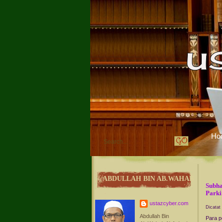
Ho
ABDULLAH BIN AB.WAHAB
Subha
Parki
ustazcyber.com
Dicatat
Abdullah Bin
Para p