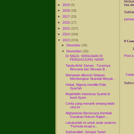
berpua
►
2019
(5)
kita d
►
2018
(18)
Subha
►
2017
(20)
(
ameer
►
2016
(17)
►
2015
(157)
►
2014
(164)
▼
2013
(374)
0 Com
►
Disember
(34)
▼
November
(25)
Post 
Dr MAZA : KERAJAAN DI
PENGHUJUNG HAYAT
Tanda Akhir Zaman : Turunnya
Bencana dan Siksaan B...
Catat
Wartawan dibunuh Selepas
Membongkar Skandal Minyak...
Subscr
Hebat, Nigeria memiliki Polis
Syari'ah
Mujahiddin Indonesia Syahid di
bumi Syam
Cerita yang menarik tentang lelaki
cina ini
Afghanistan Berencana Kembali
Gunakan Hukum Rajam ...
Lakukanlah ini untuk anak-anakmu
"Formula terapi a...
Subhanallah..Sempat Tweet