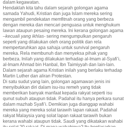
dalam kegawatan.
Hendaklah kita tahu dalam sejarah golongan agama
samada Yahudi, Kristian dan juga Islam mereka sering
mengambil pendekatan memfitnah orang yang berbeza
dengan mereka dan mencari penguasa untuk menghukum
lawan ataupun pesaing mereka. Ini kerana golongan agama
–kecuali yang ikhlas-
sering mengumpulkan pengaruh
seperti yang dilakukan oleh orang politik dan rela
mempertaruhkan apa sahaja untuk survival pengaruh
mereka. Rela membunuh dan menyeksa pihak yang
berbeza. Inilah yang dilakukan terhadap al-Imam al-Syafi’i,
al-Imam Ahmad bin Hanbal, Ibn Taimiyyah dan lain-lain.
Dalam sejarah agama Kristian inilah yang berlaku terhadap
Martin Luther dan aliran Protestan.
Di satu sudut yang lain, golongan agamawan jenis ini
menyibukkan diri dalam isu-isu remeh yang tidak
memberikan banyak manfaat kepada rakyat seperti isu
qunut subuh ataupun tidak. Padahal itu hanya perkara sunat
dalam mazhab Syafi’i. Demikian juga dianggap wahabi
mereka yang mereka solat tarawih lapan rakaat. Padahal
rakyat Malaysia yang solat lapan rakaat tarawih bukan
kerana wahabi ataupun tidak. Saudi yang dikatakan wahabi
itu solat 20 rakaat. Di mana wahabinya? Itu berdasarkan