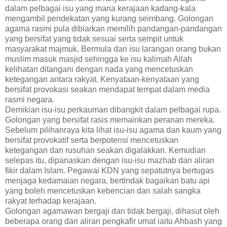
dalam pelbagai isu yang mana kerajaan kadang-kala
mengambil pendekatan yang kurang seimbang. Golongan
agama rasmi pula dibiarkan memilih pandangan-pandangan
yang bersifat yang tidak sesuai serta sempit untuk
masyarakat majmuk. Bermula dari isu larangan orang bukan
muslim masuk masjid sehingga ke isu kalimah Allah
kelihatan ditangani dengan nada yang mencetuskan
ketegangan antara rakyat. Kenyataan-kenyataan yang
bersifat provokasi seakan mendapat tempat dalam media
rasmi negara.
Demikian isu-isu perkauman dibangkit dalam pelbagai rupa.
Golongan yang bersifat rasis memainkan peranan mereka.
Sebelum pilihanraya kita lihat isu-isu agama dan kaum yang
bersifat provokatif serta berpotensi mencetuskan
ketegangan dan rusuhan seakan digalakkan. Kemudian
selepas itu, dipanaskan dengan isu-isu mazhab dan aliran
fikir dalam Islam. Pegawai KDN yang sepatutnya bertugas
menjaga kedamaian negara, bertindak bagaikan batu api
yang boleh mencetuskan kebencian dan salah sangka
rakyat terhadap kerajaan.
Golongan agamawan bergaji dan tidak bergaji, dihasut oleh
beberapa orang dari aliran pengkafir umat iaitu Ahbash yang