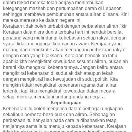
dalam rekod mereka telah berjaya menimbulkan
ketegangan mazhab dan pertumpahan darah di Lebanon
sehingga membawa pembunuhan antara aliran di sana. Kini
mereka meresap ke dalam negara ini.
Kerajaan tidak boleh terbabit dengan perbalahan aliran fikir.
Kerajaan dalam era dunia terbuka hari ini hendak bersifat
penaung yang melindungi kebebasan setiap rakyat dengan
syarat tidak menggugat keamanan awam. Kerajaan yang
matang dan demokratik akan menangani perbezaan rakyat
dengan cara yang bijaksana. Kerajaan hendaklah tahu
apabila kita mengiktiraf kewujudan sesuatu aliran, bukanlah
bererti kita mengakui kebenarannya. Jangan keliru antara
mengiktiraf kebenaran di sudut akidah ataupun fekah,
dengan mengiktiraf hak kewujudan di sudut politik. Kita
mungkin tidak mengiktiraf kebenaran agama dan aliran
tertentu, tapi kita mengiktiraf kewujudan dalam negara
selagi mereka mematuhi undang-undang negara.
Kepelbagaian
Kebenaran itu boleh menjelma dalam pelbagai ungkapan
sekalipun berbeza-beza puak dan aliran. Sebahagian
perbezaan itu hanyalah pada cara ia dibahaskan tetapi
natijahnya sama iaitu menuju kepada kebenaran. Kerajaan