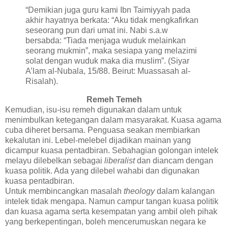
“Demikian juga guru kami Ibn Taimiyyah pada
akhir hayatnya berkata: “Aku tidak mengkafirkan
seseorang pun dari umat ini. Nabi s.a.w
bersabda: “Tiada menjaga wuduk melainkan
seorang mukmin”, maka sesiapa yang melazimi
solat dengan wuduk maka dia muslim”. (Siyar
A’lam al-Nubala, 15/88. Beirut: Muassasah al-
Risalah).
Remeh Temeh
Kemudian, isu-isu remeh digunakan dalam untuk
menimbulkan ketegangan dalam masyarakat. Kuasa agama
cuba diheret bersama. Penguasa seakan membiarkan
kekalutan ini. Lebel-melebel dijadikan mainan yang
dicampur kuasa pentadbiran. Sebahagian golongan intelek
melayu dilebelkan sebagai
liberalist
dan diancam dengan
kuasa politik. Ada yang dilebel wahabi dan digunakan
kuasa pentadbiran.
Untuk membincangkan masalah
theology
dalam kalangan
intelek tidak mengapa. Namun campur tangan kuasa politik
dan kuasa agama serta kesempatan yang ambil oleh pihak
yang berkepentingan, boleh mencerumuskan negara ke