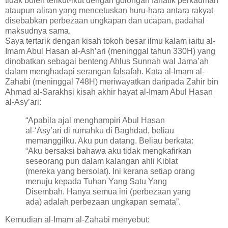
tidak boleh terikut-ikut dengan golongan fanatik perkauman
ataupun aliran yang mencetuskan huru-hara antara rakyat
disebabkan perbezaan ungkapan dan ucapan, padahal
maksudnya sama.
Saya tertarik dengan kisah tokoh besar ilmu kalam iaitu al-
Imam Abul Hasan al-Ash’ari (meninggal tahun 330H) yang
dinobatkan sebagai benteng Ahlus Sunnah wal Jama’ah
dalam menghadapi serangan falsafah. Kata al-Imam al-
Zahabi (meninggal 748H) meriwayatkan daripada Zahir bin
Ahmad al-Sarakhsi kisah akhir hayat al-Imam Abul Hasan
al-Asy’ari:
“Apabila ajal menghampiri Abul Hasan
al-‘Asy’ari di rumahku di Baghdad, beliau
memanggilku. Aku pun datang. Beliau berkata:
“Aku bersaksi bahawa aku tidak mengkafirkan
seseorang pun dalam kalangan ahli Kiblat
(mereka yang bersolat). Ini kerana setiap orang
menuju kepada Tuhan Yang Satu Yang
Disembah. Hanya semua ini (perbezaan yang
ada) adalah perbezaan ungkapan semata”.
Kemudian al-Imam al-Zahabi menyebut: