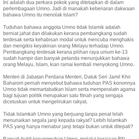
Ini adalah dua perkara pokok yang ditetapkan di dalam
perlembagaan Umno. Jadi di manakah kebenaran dakwaan
bahawa Umno itu menolak Islam?
Tuduhan bahawa anggota Umno tidak Islamik adalah
berniat jahat dan dilakukan kerana pembangkang sudah
terdesak serta kehabisan modal untuk mencuba menghakis
dan mengikis keyakinan orang Melayu terhadap Umno.
Pembangkang terdesak kerana pilihan raya umum ke-13
sudah hampir dan banyak petanda menunjukkan bahawa
orang Melayu, Islam, kian ramai kembali menyokong Umno.
Menteri di Jabatan Perdana Menteri, Datuk Seri Jamil Khir
Baharom pernah menyebut bahawa tuduhan PAS kononnya
Umno tidak memartabatkan Islam serta memperalatn agama
bagi tujuan politik merupakan satu fitnah yang sengaja
dicetuskan untuk mengelirukan rakyat.
Tidak Islamkah Umno yang berjuang tanpa penat lelah
menunaikan segala janji kepada rakyat? Lebih Islamkah
PAS yang hanya menabur janji tetapi bukan untuk ditepati?
Banyak bukti kesungguhan Umno, melalui kerajaan BN,