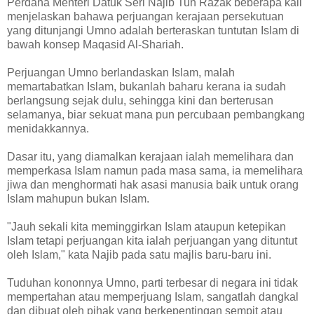
Perdana Menteri Datuk Seri Najib Tun Razak beberapa kali
menjelaskan bahawa perjuangan kerajaan persekutuan
yang ditunjangi Umno adalah berteraskan tuntutan Islam di
bawah konsep Maqasid Al-Shariah.
Perjuangan Umno berlandaskan Islam, malah
memartabatkan Islam, bukanlah baharu kerana ia sudah
berlangsung sejak dulu, sehingga kini dan berterusan
selamanya, biar sekuat mana pun percubaan pembangkang
menidakkannya.
Dasar itu, yang diamalkan kerajaan ialah memelihara dan
memperkasa Islam namun pada masa sama, ia memelihara
jiwa dan menghormati hak asasi manusia baik untuk orang
Islam mahupun bukan Islam.
"Jauh sekali kita meminggirkan Islam ataupun ketepikan
Islam tetapi perjuangan kita ialah perjuangan yang dituntut
oleh Islam," kata Najib pada satu majlis baru-baru ini.
Tuduhan kononnya Umno, parti terbesar di negara ini tidak
mempertahan atau memperjuang Islam, sangatlah dangkal
dan dibuat oleh pihak yang berkepentingan sempit atau