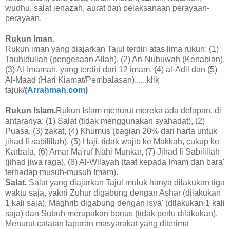
wudhu, salat jenazah, aurat dan pelaksanaan perayaan-
perayaan.
Rukun Iman.
Rukun iman yang diajarkan Tajul terdiri atas lima rukun: (1)
Tauhidullah (pengesaan Allah), (2) An-Nubuwah (Kenabian),
(3) Al-Imamah, yang terdiri dari 12 imam, (4) al-Adil dan (5)
Al-Maad (Hari Kiamat/Pembalasan)......klik
tajuk/
(
Arrahmah.com
)
Rukun Islam.
Rukun Islam menurut mereka ada delapan, di
antaranya: (1) Salat (tidak menggunakan syahadat), (2)
Puasa, (3) zakat, (4) Khumus (bagian 20% dari harta untuk
jihad fi sabilillah), (5) Haji, tidak wajib ke Makkah, cukup ke
Karbala, (6) Amar Ma'ruf Nahi Munkar, (7) Jihad fi Sabilillah
(jihad jiwa raga), (8) Al-Wilayah (taat kepada Imam dan bara'
terhadap musuh-musuh Imam).
Salat.
Salat yang diajarkan Tajul muluk hanya dilakukan tiga
waktu saja, yakni Zuhur digabung dengan Ashar (dilakukan
1 kali saja), Maghrib digabung dengan Isya' (dilakukan 1 kali
saja) dan Subuh merupakan bonus (tidak perlu dilakukan).
Menurut catatan laporan masyarakat yang diterima