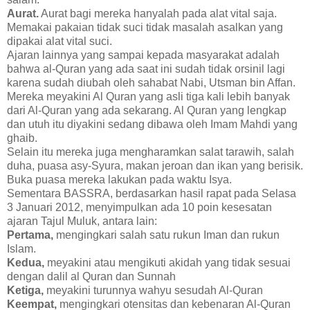
Aurat.
Aurat bagi mereka hanyalah pada alat vital saja.
Memakai pakaian tidak suci tidak masalah asalkan yang
dipakai alat vital suci.
Ajaran lainnya yang sampai kepada masyarakat adalah
bahwa al-Quran yang ada saat ini sudah tidak orsinil lagi
karena sudah diubah oleh sahabat Nabi, Utsman bin Affan.
Mereka meyakini Al Quran yang asli tiga kali lebih banyak
dari Al-Quran yang ada sekarang. Al Quran yang lengkap
dan utuh itu diyakini sedang dibawa oleh Imam Mahdi yang
ghaib.
Selain itu mereka juga mengharamkan salat tarawih, salah
duha, puasa asy-Syura, makan jeroan dan ikan yang berisik.
Buka puasa mereka lakukan pada waktu Isya.
Sementara BASSRA, berdasarkan hasil rapat pada Selasa
3 Januari 2012, menyimpulkan ada 10 poin kesesatan
ajaran Tajul Muluk, antara lain:
Pertama,
mengingkari salah satu rukun Iman dan rukun
Islam.
Kedua,
meyakini atau mengikuti akidah yang tidak sesuai
dengan dalil al Quran dan Sunnah
Ketiga,
meyakini turunnya wahyu sesudah Al-Quran
Keempat,
mengingkari otensitas dan kebenaran Al-Quran