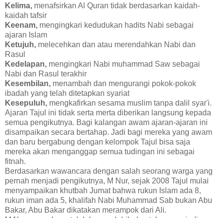
Kelima,
menafsirkan Al Quran tidak berdasarkan kaidah-
kaidah tafsir
Keenam,
mengingkari kedudukan hadits Nabi sebagai
ajaran Islam
Ketujuh,
melecehkan dan atau merendahkan Nabi dan
Rasul
Kedelapan,
mengingkari Nabi muhammad Saw sebagai
Nabi dan Rasul terakhir
Kesembilan,
menambah dan mengurangi pokok-pokok
ibadah yang telah ditetapkan syariat
Kesepuluh,
mengkafirkan sesama muslim tanpa dalil syar'i.
Ajaran Tajul ini tidak serta merta diberikan langsung kepada
semua pengikutnya. Bagi kalangan awam ajaran-ajaran ini
disampaikan secara bertahap. Jadi bagi mereka yang awam
dan baru bergabung dengan kelompok Tajul bisa saja
mereka akan menganggap semua tudingan ini sebagai
fitnah.
Berdasarkan wawancara dengan salah seorang warga yang
pernah menjadi pengikutnya, M Nur, sejak 2008 Tajul mulai
menyampaikan khutbah Jumat bahwa rukun Islam ada 8,
rukun iman ada 5, khalifah Nabi Muhammad Sab bukan Abu
Bakar, Abu Bakar dikatakan merampok dari Ali.