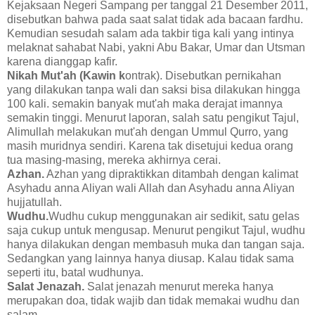
Kejaksaan Negeri Sampang per tanggal 21 Desember 2011,
disebutkan bahwa pada saat salat tidak ada bacaan fardhu.
Kemudian sesudah salam ada takbir tiga kali yang intinya
melaknat sahabat Nabi, yakni Abu Bakar, Umar dan Utsman
karena dianggap kafir.
Nikah Mut'ah (Kawin k
ontrak). Disebutkan pernikahan
yang dilakukan tanpa wali dan saksi bisa dilakukan hingga
100 kali. semakin banyak mut'ah maka derajat imannya
semakin tinggi. Menurut laporan, salah satu pengikut Tajul,
Alimullah melakukan mut'ah dengan Ummul Qurro, yang
masih muridnya sendiri. Karena tak disetujui kedua orang
tua masing-masing, mereka akhirnya cerai.
Azhan.
Azhan yang dipraktikkan ditambah dengan kalimat
Asyhadu anna Aliyan wali Allah dan Asyhadu anna Aliyan
hujjatullah.
Wudhu.
Wudhu cukup menggunakan air sedikit, satu gelas
saja cukup untuk mengusap. Menurut pengikut Tajul, wudhu
hanya dilakukan dengan membasuh muka dan tangan saja.
Sedangkan yang lainnya hanya diusap. Kalau tidak sama
seperti itu, batal wudhunya.
Salat Jenazah.
Salat jenazah menurut mereka hanya
merupakan doa, tidak wajib dan tidak memakai wudhu dan
salam.