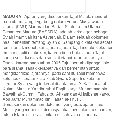
MADURA
- Ajaran yang disebarkan Tajul Muluk, menurut
para ulama yang tergabung dalam Forum Musyawarah
Ulama (FMU) Madura dan Badan Silaturrahim Ulama
Pesantren Madura (BASSRA), adalah terkategori sebagai
Syiah Imamiyah Itsna Asyariyah. Dalam sebuah dokumen
hasil penelitian tentang Syiah di Sampang dikatakan secara
resmi untuk menelusuri ajaran-ajaran Tajul melalui dokumen
memang sulit dilakukan, karena buku-buku ajaran Tajul
sudah sulit diakses dan sulit diketahui keberadaannya.
Tetapi, karena pada tahun 2006 Tajul pernah dipanggil oleh
para ulama, sanak kerabatnya dan pemerintah untuk
mengklarifikasi ajarannya, pada saat itu Tajul membawa
setumpuk literatur kitab-kitab Syiah. Seperti diketahui
literatur Syiah yang terkenal di antaranya Al Kafi karya al-
Kulani, Man La Yahdhuruhul Faqih karya Muhammad bin
Bawaih al-Qummi, Tahdzibul Ahkam dan Al Istibshar karya
Abu Ja'far Muhammad bin Hasan al-Thusi.
Berdasarkan dokumen-dokumen yang ada, ajaran Tajul
Muluk yang mencolok di masyarakat mencakup rukun iman,
rukun Islam, cara salat, nikah mut'ah, azhan, iaqamah,