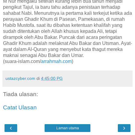
M Nur mengaku setelah kurang lebih dua tahun menjadi
pengikut Tajul, ia baru tahu adanya penistaan terhadap
sahabat Nabi. Menurutnya ia pertama kali terkejut ketika ada
perayaan Ghadir Khum di Pasean, Pamekasan, di rumah
Habib Mustofa. saat itu dibahas ketentuan khalifah yang
sudah ditentukan oleh Allah khusus kepada Ali, tetapi
dirampok oleh Abu Bakar. Puncak dari acara peringatan
Ghadir Khum adalah melaknat Abu Bakar dan Utsman. Ayat-
ayat dalam Al-Quran yang menyebut kata thagut mereka
maknai senagai Abu Bakar dan Umar.
(suara-islam.com/
arrahmah.com
)
ustazcyber.com
di
4:45:00 PG
Tiada ulasan:
Catat Ulasan
‹
›
Laman utama