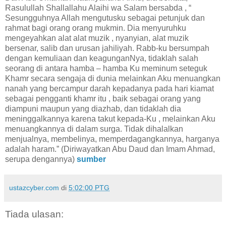
Rasulullah Shallallahu Alaihi wa Salam bersabda , “
Sesungguhnya Allah mengutusku sebagai petunjuk dan
rahmat bagi orang orang mukmin. Dia menyuruhku
mengeyahkan alat alat muzik , nyanyian, alat muzik
bersenar, salib dan urusan jahiliyah. Rabb-ku bersumpah
dengan kemuliaan dan keagunganNya, tidaklah salah
seorang di antara hamba – hamba Ku meminum seteguk
Khamr secara sengaja di dunia melainkan Aku menuangkan
nanah yang bercampur darah kepadanya pada hari kiamat
sebagai pengganti khamr itu , baik sebagai orang yang
diampuni maupun yang diazhab, dan tidaklah dia
meninggalkannya karena takut kepada-Ku , melainkan Aku
menuangkannya di dalam surga. Tidak dihalalkan
menjualnya, membelinya, memperdagangkannya, harganya
adalah haram.” (Diriwayatkan Abu Daud dan Imam Ahmad,
serupa dengannya)
sumber
ustazcyber.com
di
5:02:00 PTG
Tiada ulasan: