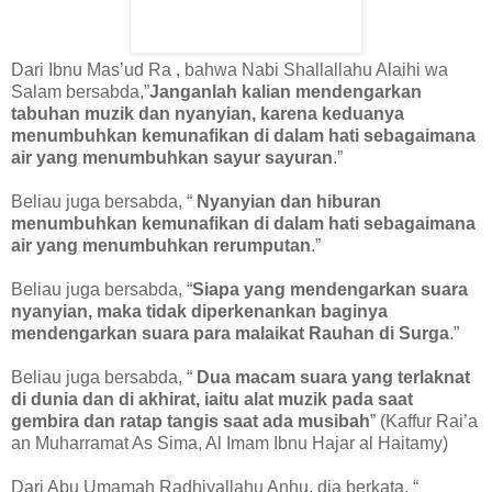
Dari Ibnu Mas’ud Ra , bahwa Nabi Shallallahu Alaihi wa
Salam bersabda,”
Janganlah kalian mendengarkan
tabuhan muzik dan nyanyian, karena keduanya
menumbuhkan kemunafikan di dalam hati sebagaimana
air yang menumbuhkan sayur sayuran
.”
Beliau juga bersabda, “
Nyanyian dan hiburan
menumbuhkan kemunafikan di dalam hati sebagaimana
air yang menumbuhkan rerumputan
.”
Beliau juga bersabda, “
Siapa yang mendengarkan suara
nyanyian, maka tidak diperkenankan baginya
mendengarkan suara para malaikat Rauhan di Surga
.”
Beliau juga bersabda, “
Dua macam suara yang terlaknat
di dunia dan di akhirat, iaitu alat muzik pada saat
gembira dan ratap tangis saat ada musibah
” (Kaffur Rai’a
an Muharramat As Sima, Al Imam Ibnu Hajar al Haitamy)
Dari Abu Umamah Radhiyallahu Anhu, dia berkata, “