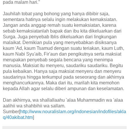
pada malam hari."
Jauhilah tobat yang bohong yang hanya dibibir saja,
sementara hatinya selalu ingin melakukan kemaksiatan.
Jangan anda anggap remah suatu kemaksiatan, karena
sebab kemaksiatanlah bapak dan ibu kita dikeluarkan dari
Surga. Juga penyebab Iblis dikeluarkan dari lingkungan
malaikat. Demikian pula yang menyebabkan disiksanya
kaum 'Ad, kaum Tsamud dengan suatu teriakan, kaum Luth,
kaum Nabi Syu'aib, Fir'aun dan pengikutnya serta maksiat
merupakan penyebab segala bencana yang menimpa
manusia. Maksiat itu menyeru, saudariku saudariku. Begitu
pula kebaikan. Hanya saja maksiat menyeru dan menyeru
saudarinya hingga terkumpul pada seseorang dan akhirnya
menghancurkannya. Maka dari itu, marilah kita memohon
kepada Allah agar selalu diberi ampunan dan keselamatan.
Dan akhirnya, wa shallallaahu 'alaa Muhammadin wa 'alaa
aalihii wa shahbihii wa sallam.
Sumber[
http://www.nouralislam.org/indonesian/indofiles/akla
q/40akibat.htm
]