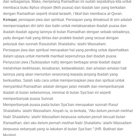
dan sebagainya. Maka, menjelang Ramadhan ini sudah sepatutnya kita untuk
membaca buku
fiqhus shiyam
(fikih puasa) dan ibadah lain yang berkaitan
dengan Ramadhan seperti shalat tarawih, i’tikaf dan membaca al-Quran.
Kempat
, persiapan jiwa dan spiritual. Persiapan yang dimaksud di sini adalah
mempersiapkan diri lahir dan batin untuk melaksanakan ibadah puasa dan
ibadah-ibadah agung lainnya di bulan Ramadhan dengan sebaik-sebaiknya,
yaitu dengan hati yang ikhlas dan praktek ibadah yang sesuai dengan
petunjuk dan sunnah Rasulullah Shalallahu ‘alaihi Wassallam.
Persiapan jiwa dan spiritual merupakan hal yang penting untuk diperhatikan
dalam upaya untuk memetik manfaat sepenuhnya dari ibadah puasa.
Penyucian jiwa (Tazkiayatun nafs) dengan berbagai amal ibadah dapat
melahirkan keikhlasan, kesabaran, ketawakkalan, dan amalan-amalan hati
lainnya yang akan menuntun seseorang kepada jenjang ibadah yang
berkualitas. Salah satu cara untuk mempersiapkan jiwa dan spritual untuk
menyambut Ramadhan adalah dengan jalan melatih dan memperbanyak
ibadah di bulan sebelumnya, minimal di bulan Sya’ban ini seperti
memperbanyak puasa Sunnat.
Memperbanyak puasa pada bulan Sya’ban merupakan sunnah Rasul
Shalallahu ‘alaihi Wassallam. Aisyah ra, ia berkata,
“Aku belum pernah melihat
Nabi Shalallahu ‘alaihi Wassallam berpuasa sebulan penuh kecuali bulan
Ramadhan, dan aku belum pernah melihat Nabi Shalallahu ‘alaihi Wassallam
berpuasa sebanyak yang ia lakukan di bulan Sya’ban."
(HR. Bukhari dan
Muslim).