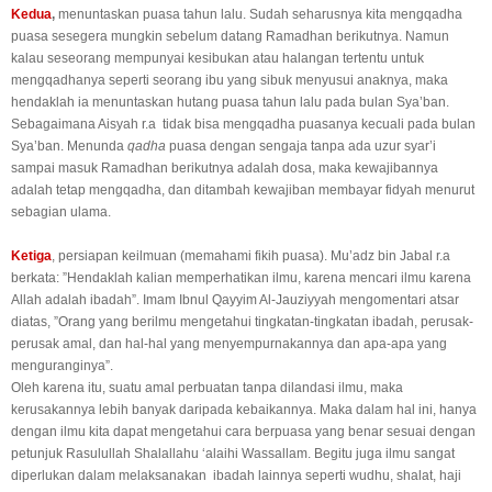
Kedua
,
menuntaskan puasa tahun lalu. Sudah seharusnya kita mengqadha
puasa sesegera mungkin sebelum datang Ramadhan berikutnya. Namun
kalau seseorang mempunyai kesibukan atau halangan tertentu untuk
mengqadhanya seperti seorang ibu yang sibuk menyusui anaknya, maka
hendaklah ia menuntaskan hutang puasa tahun lalu pada bulan Sya’ban.
Sebagaimana Aisyah r.a tidak bisa mengqadha puasanya kecuali pada bulan
Sya’ban. Menunda
qadha
puasa dengan sengaja tanpa ada uzur syar’i
sampai masuk Ramadhan berikutnya adalah dosa, maka kewajibannya
adalah tetap mengqadha, dan ditambah kewajiban membayar fidyah menurut
sebagian ulama.
Ketiga
, persiapan keilmuan (memahami fikih puasa). Mu’adz bin Jabal r.a
berkata: ”Hendaklah kalian memperhatikan ilmu, karena mencari ilmu karena
Allah adalah ibadah”. Imam Ibnul Qayyim Al-Jauziyyah mengomentari atsar
diatas, ”Orang yang berilmu mengetahui tingkatan-tingkatan ibadah, perusak-
perusak amal, dan hal-hal yang menyempurnakannya dan apa-apa yang
menguranginya”.
Oleh karena itu, suatu amal perbuatan tanpa dilandasi ilmu, maka
kerusakannya lebih banyak daripada kebaikannya. Maka dalam hal ini, hanya
dengan ilmu kita dapat mengetahui cara berpuasa yang benar sesuai dengan
petunjuk Rasulullah Shalallahu ‘alaihi Wassallam. Begitu juga ilmu sangat
diperlukan dalam melaksanakan ibadah lainnya seperti wudhu, shalat, haji