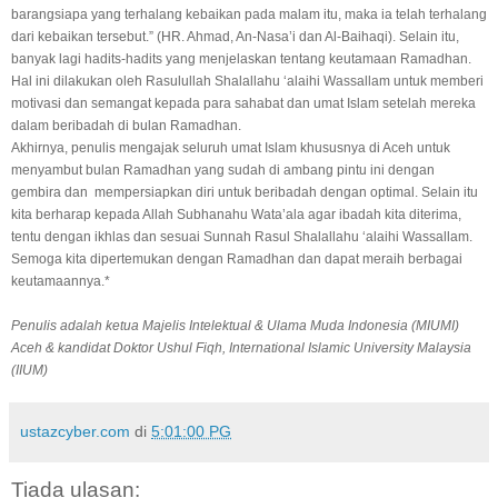
barangsiapa yang terhalang kebaikan pada malam itu, maka ia telah terhalang
dari kebaikan tersebut.” (HR. Ahmad, An-Nasa’i dan Al-Baihaqi). Selain itu,
banyak lagi hadits-hadits yang menjelaskan tentang keutamaan Ramadhan.
Hal ini dilakukan oleh Rasulullah Shalallahu ‘alaihi Wassallam untuk memberi
motivasi dan semangat kepada para sahabat dan umat Islam setelah mereka
dalam beribadah di bulan Ramadhan.
Akhirnya, penulis mengajak seluruh umat Islam khususnya di Aceh untuk
menyambut bulan Ramadhan yang sudah di ambang pintu ini dengan
gembira dan mempersiapkan diri untuk beribadah dengan optimal. Selain itu
kita berharap kepada Allah Subhanahu Wata’ala agar ibadah kita diterima,
tentu dengan ikhlas dan sesuai Sunnah Rasul Shalallahu ‘alaihi Wassallam.
Semoga kita dipertemukan dengan Ramadhan dan dapat meraih berbagai
keutamaannya.*
Penulis adalah ketua Majelis Intelektual & Ulama Muda Indonesia (MIUMI)
Aceh & kandidat Doktor Ushul Fiqh, International Islamic University Malaysia
(IIUM)
ustazcyber.com
di
5:01:00 PG
Tiada ulasan: