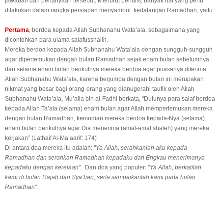
jawaban dari pertanyaan tersebut. Menurut penulis, banyak hal yang perlu
dilakukan dalam rangka persiapan menyambut kedatangan Ramadhan, yaitu:
Pertama
, berdoa kepada Allah Subhanahu Wata’ala, sebagaimana yang
dicontohkan para ulama salafusshalih.
Mereka berdoa kepada Allah Subhanahu Wata’ala dengan sungguh-sungguh
agar dipertemukan dengan bulan Ramadhan sejak enam bulan sebelumnya
dan selama enam bulan berikutnya mereka berdoa agar puasanya diterima
Allah Subhanahu Wata’ala, karena berjumpa dengan bulan ini merupakan
nikmat yang besar bagi orang-orang yang dianugerahi taufik oleh Allah
Subhanahu Wata’ala, Mu’alla bin al-Fadhl berkata, “Dulunya para salaf berdoa
kepada Allah Ta’ala (selama) enam bulan agar Allah mempertemukan mereka
dengan bulan Ramadhan, kemudian mereka berdoa kepada-Nya (selama)
enam bulan berikutnya agar Dia menerima (amal-amal shaleh) yang mereka
kerjakan” (Lathaif Al-Ma’aarif: 174)
Di antara doa mereka itu adalah:
”Ya Allah, serahkanlah aku kepada
Ramadhan dan serahkan Ramadhan kepadaku dan Engkau menerimanya
kepadaku dengan kerelaan”.
Dan doa yang populer:
”Ya Allah, berkatilah
kami di bulan Rajab dan Sya’ban, serta sampaikanlah kami pada bulan
Ramadhan”.