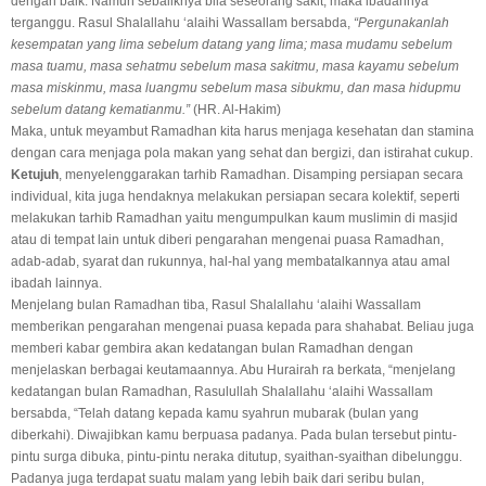
dengan baik. Namun sebaliknya bila seseorang sakit, maka ibadahnya
terganggu. Rasul Shalallahu ‘alaihi Wassallam bersabda,
“Pergunakanlah
kesempatan yang lima sebelum datang yang lima; masa mudamu sebelum
masa tuamu, masa sehatmu sebelum masa sakitmu, masa kayamu sebelum
masa miskinmu, masa luangmu sebelum masa sibukmu, dan masa hidupmu
sebelum datang kematianmu.”
(HR. Al-Hakim)
Maka, untuk meyambut Ramadhan kita harus menjaga kesehatan dan stamina
dengan cara menjaga pola makan yang sehat dan bergizi, dan istirahat cukup.
Ketujuh
, menyelenggarakan tarhib Ramadhan. Disamping persiapan secara
individual, kita juga hendaknya melakukan persiapan secara kolektif, seperti
melakukan tarhib Ramadhan yaitu mengumpulkan kaum muslimin di masjid
atau di tempat lain untuk diberi pengarahan mengenai puasa Ramadhan,
adab-adab, syarat dan rukunnya, hal-hal yang membatalkannya atau amal
ibadah lainnya.
Menjelang bulan Ramadhan tiba, Rasul Shalallahu ‘alaihi Wassallam
memberikan pengarahan mengenai puasa kepada para shahabat. Beliau juga
memberi kabar gembira akan kedatangan bulan Ramadhan dengan
menjelaskan berbagai keutamaannya. Abu Hurairah ra berkata, “menjelang
kedatangan bulan Ramadhan, Rasulullah Shalallahu ‘alaihi Wassallam
bersabda, “Telah datang kepada kamu syahrun mubarak (bulan yang
diberkahi). Diwajibkan kamu berpuasa padanya. Pada bulan tersebut pintu-
pintu surga dibuka, pintu-pintu neraka ditutup, syaithan-syaithan dibelunggu.
Padanya juga terdapat suatu malam yang lebih baik dari seribu bulan,