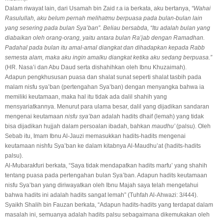
Dalam riwayat lain, dari Usamah bin Zaid r.a ia berkata, aku bertanya,
“Wahai
Rasulullah, aku belum pernah melihatmu berpuasa pada bulan-bulan lain
yang sesering pada bulan Sya’ban”. Beliau bersabda, “Itu adalah bulan yang
diabaikan oleh orang-orang, yaitu antara bulan Ra’jab dengan Ramadhan.
Padahal pada bulan itu amal-amal diangkat dan dihadapkan kepada Rabb
semesta alam, maka aku ingin amalku diangkat ketika aku sedang berpuasa.”
(HR. Nasa’i dan Abu Daud serta dishahihkan oleh Ibnu Khuzaimah).
Adapun pengkhususan puasa dan shalat sunat seperti shalat tasbih pada
malam nisfu sya’ban (pertengahan Sya’ban) dengan menyangka bahwa ia
memiliki keutamaan, maka hal itu tidak ada dalil shahih yang
mensyariatkannya. Menurut para ulama besar, dalil yang dijadikan sandaran
mengenai keutamaan
nisfu sya’ban
adalah hadits dhaif (lemah) yang tidak
bisa dijadikan hujjah dalam persoalan ibadah, bahkan
maudhu’
(palsu). Oleh
Sebab itu, Imam Ibnu Al-Jauzi memasukkan hadits-hadits mengenai
keutamaan nishfu Sya’ban ke dalam kitabnya Al-Maudhu’at (hadits-hadits
palsu).
Al-Mubarakfuri berkata, “Saya tidak mendapatkan hadits marfu’ yang shahih
tentang puasa pada pertengahan bulan Sya’ban. Adapun hadits keutamaan
nisfu Sya’ban yang diriwayatkan oleh Ibnu Majah saya telah mengetahui
bahwa hadits ini adalah hadits sangat lemah” (Tuhfah Al-Ahwazi: 3/444).
Syaikh Shalih bin Fauzan berkata, “Adapun hadits-hadits yang terdapat dalam
masalah ini, semuanya adalah hadits palsu sebagaimana dikemukakan oleh