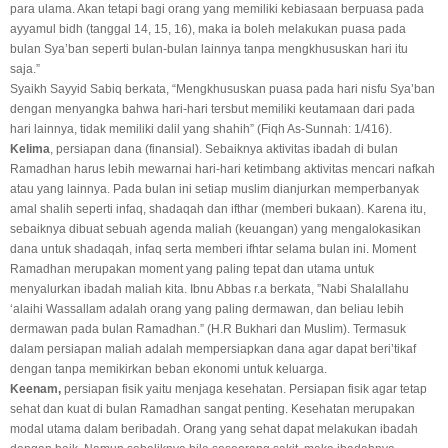
para ulama. Akan tetapi bagi orang yang memiliki kebiasaan berpuasa pada
ayyamul bidh (tanggal 14, 15, 16), maka ia boleh melakukan puasa pada
bulan Sya’ban seperti bulan-bulan lainnya tanpa mengkhususkan hari itu
saja.”
Syaikh Sayyid Sabiq berkata, “Mengkhususkan puasa pada hari nisfu Sya’ban
dengan menyangka bahwa hari-hari tersbut memiliki keutamaan dari pada
hari lainnya, tidak memiliki dalil yang shahih” (Fiqh As-Sunnah: 1/416).
Kelima
, persiapan dana (finansial). Sebaiknya aktivitas ibadah di bulan
Ramadhan harus lebih mewarnai hari-hari ketimbang aktivitas mencari nafkah
atau yang lainnya. Pada bulan ini setiap muslim dianjurkan memperbanyak
amal shalih seperti infaq, shadaqah dan ifthar (memberi bukaan). Karena itu,
sebaiknya dibuat sebuah agenda maliah (keuangan) yang mengalokasikan
dana untuk shadaqah, infaq serta memberi ifhtar selama bulan ini. Moment
Ramadhan merupakan moment yang paling tepat dan utama untuk
menyalurkan ibadah maliah kita. Ibnu Abbas r.a berkata, ”Nabi Shalallahu
‘alaihi Wassallam adalah orang yang paling dermawan, dan beliau lebih
dermawan pada bulan Ramadhan.” (H.R Bukhari dan Muslim). Termasuk
dalam persiapan maliah adalah mempersiapkan dana agar dapat beri’tikaf
dengan tanpa memikirkan beban ekonomi untuk keluarga.
Keenam,
persiapan fisik yaitu menjaga kesehatan. Persiapan fisik agar tetap
sehat dan kuat di bulan Ramadhan sangat penting. Kesehatan merupakan
modal utama dalam beribadah. Orang yang sehat dapat melakukan ibadah