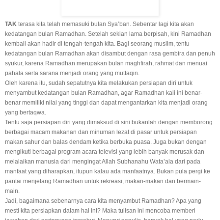
TAK
terasa kita telah memasuki bulan Sya’ban. Sebentar lagi kita akan
kedatangan bulan Ramadhan. Setelah sekian lama berpisah, kini Ramadhan
kembali akan hadir di tengah-tengah kita. Bagi seorang muslim, tentu
kedatangan bulan Ramadhan akan disambut dengan rasa gembira dan penuh
syukur, karena Ramadhan merupakan bulan maghfirah, rahmat dan menuai
pahala serta sarana menjadi orang yang muttaqin.
Oleh karena itu, sudah sepatutnya kita melakukan persiapan diri untuk
menyambut kedatangan bulan Ramadhan, agar Ramadhan kali ini benar-
benar memiliki nilai yang tinggi dan dapat mengantarkan kita menjadi orang
yang bertaqwa.
Tentu saja persiapan diri yang dimaksud di sini bukanlah dengan memborong
berbagai macam makanan dan minuman lezat di pasar untuk persiapan
makan sahur dan balas dendam ketika berbuka puasa. Juga bukan dengan
mengikuti berbagai program acara televisi yang lebih banyak merusak dan
melalaikan manusia dari mengingat Allah Subhanahu Wata’ala dari pada
manfaat yang diharapkan, itupun kalau ada manfaatnya. Bukan pula pergi ke
pantai menjelang Ramadhan untuk rekreasi, makan-makan dan bermain-
main.
Jadi, bagaimana sebenarnya cara kita menyambut Ramadhan? Apa yang
mesti kita persiapkan dalam hal ini? Maka tulisan ini mencoba memberi