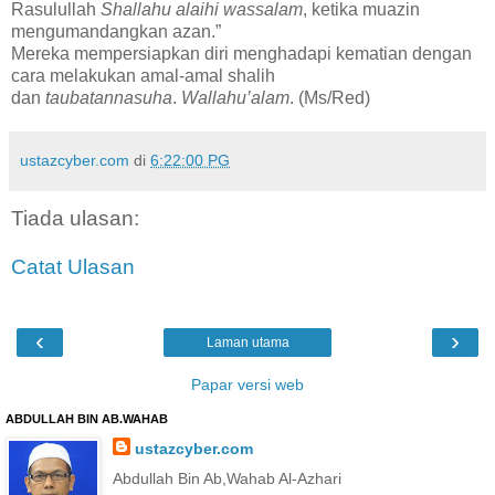
Rasulullah
Shallahu alaihi wassalam
, ketika muazin
mengumandangkan azan.”
Mereka mempersiapkan diri menghadapi kematian dengan
cara melakukan amal-amal shalih
dan
taubatannasuha
.
Wallahu’alam
. (Ms/Red)
ustazcyber.com
di
6:22:00 PG
Tiada ulasan:
Catat Ulasan
‹
›
Laman utama
Papar versi web
ABDULLAH BIN AB.WAHAB
ustazcyber.com
Abdullah Bin Ab,Wahab Al-Azhari