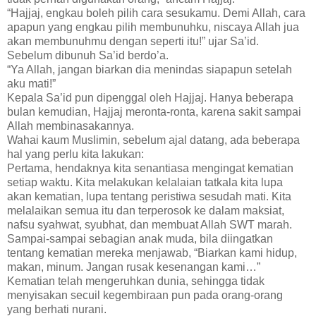
“Hajjaj, engkau boleh pilih cara sesukamu. Demi Allah, cara
apapun yang engkau pilih membunuhku, niscaya Allah jua
akan membunuhmu dengan seperti itu!” ujar Sa’id.
Sebelum dibunuh Sa’id berdo’a.
“Ya Allah, jangan biarkan dia menindas siapapun setelah
aku mati!”
Kepala Sa’id pun dipenggal oleh Hajjaj. Hanya beberapa
bulan kemudian, Hajjaj meronta-ronta, karena sakit sampai
Allah membinasakannya.
Wahai kaum Muslimin, sebelum ajal datang, ada beberapa
hal yang perlu kita lakukan:
Pertama, hendaknya kita senantiasa mengingat kematian
setiap waktu. Kita melakukan kelalaian tatkala kita lupa
akan kematian, lupa tentang peristiwa sesudah mati. Kita
melalaikan semua itu dan terperosok ke dalam maksiat,
nafsu syahwat, syubhat, dan membuat Allah SWT marah.
Sampai-sampai sebagian anak muda, bila diingatkan
tentang kematian mereka menjawab, “Biarkan kami hidup,
makan, minum. Jangan rusak kesenangan kami…”
Kematian telah mengeruhkan dunia, sehingga tidak
menyisakan secuil kegembiraan pun pada orang-orang
yang berhati nurani.