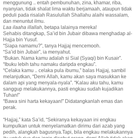
menggunung .. entah pembunuhan, zina, khamar, riba,
nyanyian, tidak shalat lima waktu berjamaah, ataupun tidak
peduli pada risalah Rasulullah Shallahu alaihi wassalam,
dan menuntut ilmu.
Laa ilaaha illallah
, betapa lalainya mereka!
Sehabis ditangkap, Sa’id bin Jubair dibawa menghadap al-
Hajja bin Yusuf.
“Siapa namamu?”, tanya Hajjaj mencemooh.
“Sa’id bin Jubair”, ia menyahut.
“Bukan. Nama kamu adalah si Sial (Syaqi) bin Kusair”.
“Ibuku lebih tahu namaku daripda engkau”.
“Celaka kamu .. celaka pula ibumu,” balas Hajjaj, sambil
melanjutkan, “Demi Allah, kamu akan saya masukkan ke
dalam api yang menyala-nyala”. “Kalau aku tahu, kamu
sanggup melakukannya, pasti engkau sudah kujadikan
Tuhan!”
“Bawa sini harta kekayaan!” Didatangkanlah emas dan
perak.
“Hajjaj,” kata Sa’id, “Sekiranya kekayaan ini engkau
kumpulkan untuk menyelamatkan dirimu dari azab yang
pedih, alangkah bagusnya.Tapi, bila engkau melakukannya