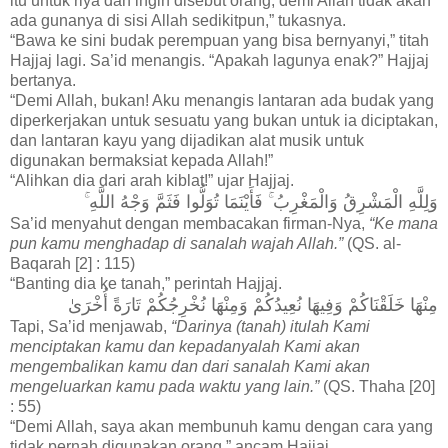
itu untuk riya dan ingin disebut orang, demi Allah tidak akan
ada gunanya di sisi Allah sedikitpun,” tukasnya.
“Bawa ke sini budak perempuan yang bisa bernyanyi,” titah
Hajjaj lagi. Sa’id menangis. “Apakah lagunya enak?” Hajjaj
bertanya.
“Demi Allah, bukan! Aku menangis lantaran ada budak yang
diperkerjakan untuk sesuatu yang bukan untuk ia diciptakan,
dan lantaran kayu yang dijadikan alat musik untuk
digunakan bermaksiat kepada Allah!”
“Alihkan dia dari arah kiblat!” ujar Hajjaj.
وَلِلَّهِ الْمَشْرِقُ وَالْمَغْرِبُ ۚ فَأَيْنَمَا تُوَلُّوا فَثَمَّ وَجْهُ اللَّهِ ۚ
Sa’id menyahut dengan membacakan firman-Nya,
“Ke mana
pun kamu menghadap di sanalah wajah Allah.”
(QS. al-
Baqarah [2] : 115)
“Banting dia ke tanah,” perintah Hajjaj.
مِنْهَا خَلَقْنَاكُمْ وَفِيهَا نُعِيدُكُمْ وَمِنْهَا نُخْرِجُكُمْ تَارَةً أُخْرَىٰ
Tapi, Sa’id menjawab,
“Darinya (tanah) itulah Kami
menciptakan kamu dan kepadanyalah Kami akan
mengembalikan kamu dan dari sanalah Kami akan
mengeluarkan kamu pada waktu yang lain.”
(QS. Thaha [20]
: 55)
“Demi Allah, saya akan membunuh kamu dengan cara yang
tidak pernah digunakan orang,” ancam Hajjaj.