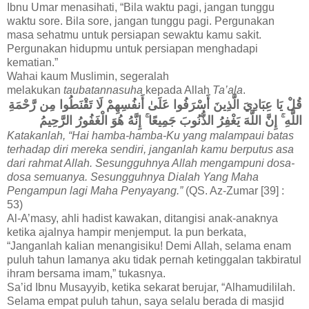
Ibnu Umar menasihati, “Bila waktu pagi, jangan tunggu
waktu sore. Bila sore, jangan tunggu pagi. Pergunakan
masa sehatmu untuk persiapan sewaktu kamu sakit.
Pergunakan hidupmu untuk persiapan menghadapi
kematian.”
Wahai kaum Muslimin, segeralah
melakukan
taubatannasuha
kepada Allah
Ta’ala
.
قُلْ يَا عِبَادِيَ الَّذِينَ أَسْرَفُوا عَلَىٰ أَنفُسِهِمْ لَا تَقْنَطُوا مِن رَّحْمَةِ
اللَّهِ ۚ إِنَّ اللَّهَ يَغْفِرُ الذُّنُوبَ جَمِيعًا ۚ إِنَّهُ هُوَ الْغَفُورُ الرَّحِيمُ
Katakanlah, “Hai hamba-hamba-Ku yang malampaui batas
terhadap diri mereka sendiri, janganlah kamu berputus asa
dari rahmat Allah. Sesungguhnya Allah mengampuni dosa-
dosa semuanya. Sesungguhnya Dialah Yang Maha
Pengampun lagi Maha Penyayang.”
(QS. Az-Zumar [39] :
53)
Al-A’masy, ahli hadist kawakan, ditangisi anak-anaknya
ketika ajalnya hampir menjemput. Ia pun berkata,
“Janganlah kalian menangisiku! Demi Allah, selama enam
puluh tahun lamanya aku tidak pernah ketinggalan takbiratul
ihram bersama imam,” tukasnya.
Sa’id Ibnu Musayyib, ketika sekarat berujar, “Alhamudililah.
Selama empat puluh tahun, saya selalu berada di masjid