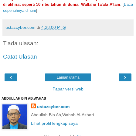
di akhriat seperti 50 ribu tahun di dunia. Wallahu Ta'ala A'lam
. [
Baca
sepenuhnya di sini
]
ustazcyber.com
di
4:28:00 PTG
Tiada ulasan:
Catat Ulasan
‹
›
Laman utama
Papar versi web
ABDULLAH BIN AB.WAHAB
ustazcyber.com
Abdullah Bin Ab,Wahab Al-Azhari
Lihat profil lengkap saya