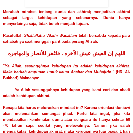
Merubah mindset tentang dunia dan akhirat; menjadikan akhirat
sebagai target kehidupan yang se
benar
nya. Dunia hanya
menyertainya saja, tidak boleh menjadi tujuan.
Rasulullah
Shallallahu 'Alaihi Wasallam
telah bersabda kepada para
sahabatnya saat menggali parit pada perang Ahzab,
اللهم إن العيش عيش الآخره . فاغفر للأنصار والمهاجره
"
Ya Allah, sesungghnya kehidupan itu adalah kehidupan akhirat.
Maka berilah ampunan untuk kaum Anshar dan Muhajirin.
" (HR. Al-
Bukhari) Maknanya:
Ya Allah sesungguhnya kehidupan yang kami cari dan abadi
adalah kehidupan akhirat.
Kenapa kita harus meluruskan mindset ini? Karena orientasi duniawi
akan melemahkan semangat jihad. Perlu kita ingat, jika kita
mendapatkan kenikmatan dunia atau sengsara itu hanya sekitar 60
-70 tahun saja, sedikit yang melewatinya. Namun jika salah
mengalkulasi kehidupan akhirat, maka kerugiannya luar biasa, 1 hari