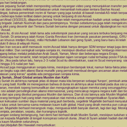
pa hari belakangan.
ok pejuang Suriah telah memposting sebuah tayangan video yang menunjukkan transfer per
r Irak dan senjata melintasi perbatasan untuk menambah kekuatan tentara Bashar Assad.
diingat, bahwa pemerintah rezim di Yaman–yang juga tunduk di bawah kendali AS–telah berpar
 beberapa bulan terlibat dalam perang untuk berjuang di sisi Assad.
ari Ahad (3/3/2013), dilaporkan bahwa Yordan telah mengumumkan hadiah untuk setiap info
g brigade Jabhah Nushrah dan para pemimpinnya. Yordan sebelumnya juga telah mengekstra
g pilot yang desertir dari Tentara Suriah bersama dengan pesawat untuk dipulangkan ke rez
 Assad.
ara itu, di sisi Assad telah lama ada sekelompok pasukan yang secara terbuka berjuang m
 Suriah. Di antaranya ialah Korps Garda Revolusi Iran (termasuk pasukan penerbang), GRU
an khusus intelijen Rusia), milisi Hizbullah Lebanon dari geng Syiah, yang baru-baru ini telah
uki 8 desa di wilayah Homs.
dan Iran secara aktif memasok rezim Assad tidak hanya dengan SDM tempur tetapi juga de
kat militer. Dan seringkali senjata-senjata ini, meskipun disebut-sebut ada “embargo internasi
gang bebas melalui pelabuhan Arab Saudi, Yaman, Mesir dan beberapa negara Eropa.
beberapa hari terakhir, telah terjadi peningkatan tajam serangan rudal terhadap posisi FSA d
din. Jika pada tahun lalu, hanya 2-3 rudal Scud itu ditembakkan, saat ini Scud menyerang si
hingga 3-5 rudal per hari.
Assad juga menggunakan senjata kimia, meskipun berdampak lokal, namun fakta-fakta jelas 
kan begitu saja oleh aliansi Barat munafik yang pernah membual dengan ancaman akan mel
lasan yang keras” apabila ada penggunaan senjata kimia.
 Suriah, Jihad Global antara Muslim dan Kafir
 Suriah ini akhirnya nampak jelas di depan mata kita berperan sebagai ‘furqon’, pemisah ant
n yang batil. Konflik ini menegaskan bahwa di dunia ini akhirnya akan kembali pada dua sisi 
anan, merobek topeng kemunafikan dan mengungkapkan tujuan mereka yang sesungguhny
u sisi adalah perselingkuhan aliansi internasional, yang mencakup negara-negara kafir dan b
 dari apa yang disebut penguasa Muslim dan lainnya. Dan di sisi lainnya ada Muslim Mujahid
orang berteguh hati yang telah menyatakan niat mereka untuk mengembalikan Syariat Allah.
un kekuatan sumber daya material yang jauh berbeda, segelintir Mujahidin berhasil menyatuk
 tulus untuk bersama-sama melawan kaum kafir global. Hasil yang diraih mereka pun cukup
ikan. Mujahidin berhasil merangsek maju, menguasai lebih banyak daerah, lagi dan lagi. Mesk
senjata, peralatan, sepatu, dan kurangnya logistik.
ngan sedang berlangsung, hari demi hari berhasil diraih Muslim Suriah, meskipun tuduhan s
kan kepada Mujahidin di tengah konspirasi seluruh dunia. Jihad di Syam adalah hadiah dari Al
 kaum Muslimin seluruhnya.
 dari Abdullah Bin Hawalah menyebutkan: