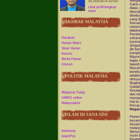
Adegan
Ab,Wahab Al-Azhari
Garis-
Lihat profil lengkap
Alawi,
saya
diser
disebut
yang d
AKHBAR MALAYSIA
Kekuas
nasion
dialok
Pembeb
Harakah
sekara
karena
Harian Metro
(briga
Sinar Harian
diri b
komplo
Kosmo
Mayori
Berita Harian
tegas 
bawah 
Utusan
Musuh 
boneka
adala
POLITIK MALAYSIA
dirinya
Mujahi
Qaidah
Kesela
Malaysia Today
dari n
UMNO online
mempe
Hal in
Malaysiakini
Persia
Negara
ISLAM DI SANA SINI
Pemeri
kecama
Assad 
melang
Islamway
Menuru
rezim 
IslamPos
Pembeb