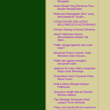
Mengejek
Kisah Mualaf Yang Membuat Para
Muslim Menjadi Malu
Beberapa Kejanggalan Bom ‘yang
Menyebabkan’ Syaikh...
USTAZ AZHAR DAN USTAZ
BOLLYWOOD DI KOTA BHARU
Kenapa Natang ni Haram Dimakan
Awas!! Makanan Haram
Menyebabkan Ibadah Tak
Diteri...
Politik, tanggungjawab atau main-
main?
Benarkah Putera Charles Telah
Memeluk Islam Secara...
Politik dan agama mengikut
perspektif Islam
Ajaibnya Air mata, Maka Janganlah
Ragu untuk Menangis
Dunia Alami Suhu Terpanas Pada
Masa Firaun
Ketika Ulama Menjadi Haiwan
Peliharaan
Suaranya Sebijik Macam Rashid
Mishary Alafasy
Tips Menjaga Semangat Jihad
supaya Terus Menyala
Pakar non-muslim Bruce Lawrence