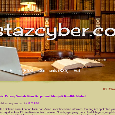
me
Entries (RSS)
Comments (RSS)
Edit
07 Ma
sis: Perang Suriah Kian Berpotensi Menjadi Konflik Global
 oleh ustazcyber.com di
9:37:00 PTG
AH
:
Setelah surat khabar Turki dan Zionis membocorkan informasi tentang kesepakatan ya
n terjadi antara AS dan Rusia untuk masalah Suriah, apa yang muncul adalah garis yang lebi