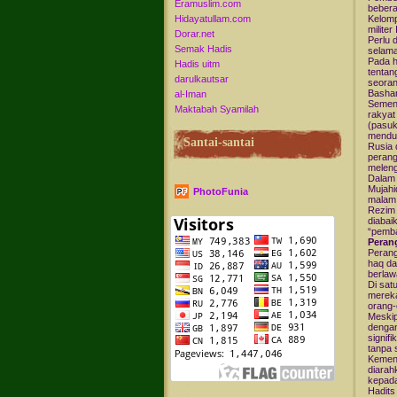
Eramuslim.com
bebera
Hidayatullam.com
Kelomp
milite
Dorar.net
Perlu 
Semak Hadis
selama
Pada h
Hadis uitm
tentan
darulkautsar
seoran
Bashar
al-Iman
Sement
Maktabah Syamilah
rakyat
(pasuk
mendud
Santai-santai
Rusia 
perang
meleng
Dalam 
Mujahi
PhotoFunia
malam 
Rezim 
diabai
“pemba
Perang
Perang
haq da
berlaw
Di sat
mereka
orang-
Meskip
dengan
signif
tanpa 
Kemena
diarah
kepada
Hadits