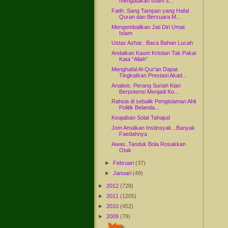
mengatakan Islam s...
Fatih..Sang Tampan yang Hafal
Quran dan Bersuara M...
Mengembalikan Jati Diri Umat
Islam
Ustaz Azhar.. Baca Bahan Lucah
Andaikan Kaum Kristian Tak Pakai
Kata “Allah”
Menghafal Al-Qur'an Dapat
Tingkatkan Prestasi Akad...
Analisis: Perang Suriah Kian
Berpotensi Menjadi Ko...
Rahsia di sebalik Pengislaman Ahli
Politik Belanda...
Keajaiban Solat Tahajud
Jom Amalkan Instinsyak...Banyak
Faedahnya
Awas..Tanduk Bola Rosakkan
Otak
►
Februari
(37)
►
Januari
(49)
►
2012
(728)
►
2011
(1205)
►
2010
(452)
►
2009
(79)