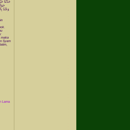
حَدَّثَنَا حَي
حَوَالَ
وَجُنْدٌ بِ
in
pok.
nu
a:
a, maka
kan Syam
atim,
n Lama