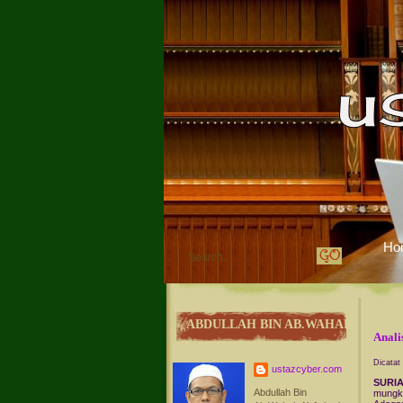
Ho
ABDULLAH BIN AB.WAHAB
Anali
Dicatat
ustazcyber.com
SURI
Abdullah Bin
mungki