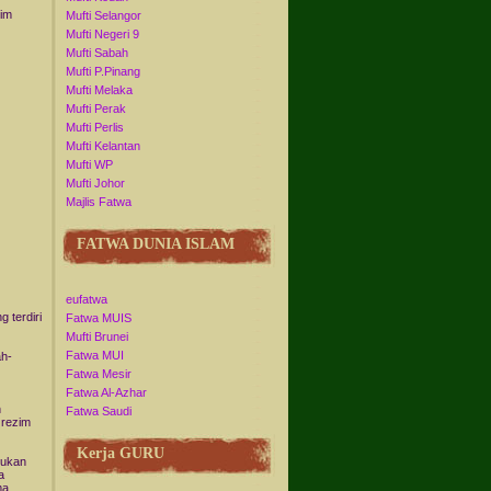
zim
Mufti Selangor
Mufti Negeri 9
Mufti Sabah
Mufti P.Pinang
Mufti Melaka
Mufti Perak
Mufti Perlis
Mufti Kelantan
Mufti WP
Mufti Johor
Majlis Fatwa
FATWA DUNIA ISLAM
eufatwa
 terdiri
Fatwa MUIS
Mufti Brunei
Fatwa MUI
ah-
Fatwa Mesir
Fatwa Al-Azhar
n
Fatwa Saudi
 rezim
Kerja GURU
sukan
a
ma