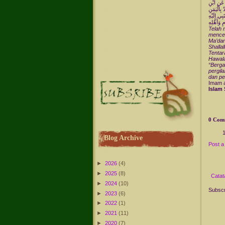
َ عَنِ ابْنِ
بِالْيَمَنِ
ِي إِلَيْهِ
ِ وَأَهْلِهِ
Telah 
mencer
Ma’dan
Shalla
Tentar
Hawala
“Berga
pergil
dan p
Imam a
Islam 
0 Com
Blog Archive
Post 
►
2026
(4)
►
2025
(8)
Catat
►
2024
(10)
Subscr
►
2023
(6)
►
2022
(1)
►
2021
(11)
►
2020
(7)