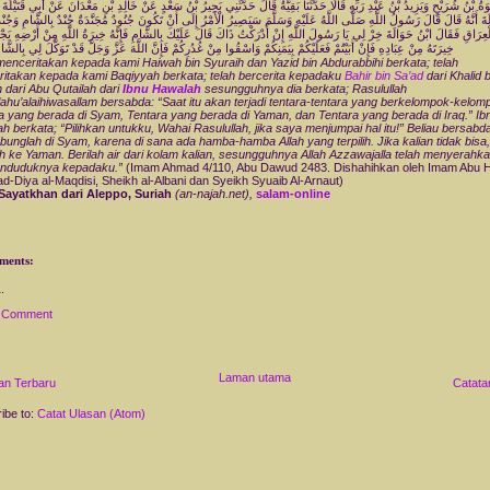
ْوَةُ بْنُ شُرَيْحٍ وَيَزِيدُ بْنُ عَبْدِ رَبِّهِ قَالَا حَدَّثَنَا بَقِيَّةُ قَالَ حَدَّثَنِي بَحِيرُ بْنُ سَعْدٍ عَنْ خَالِدِ بْنِ مَعْدَانَ عَنْ أَبِي قُتَيْلَة
ةَ أَنَّهُ قَالَ قَالَ رَسُولُ اللَّهِ صَلَّى اللَّهُ عَلَيْهِ وَسَلَّمَ سَيَصِيرُ الْأَمْرُ إِلَى أَنْ تَكُونَ جُنُودٌ مُجَنَّدَةٌ جُنْدٌ بِالشَّامِ وَجُنْدٌ 
الْعِرَاقِ فَقَالَ ابْنُ حَوَالَةَ خِرْ لِي يَا رَسُولَ اللَّهِ إِنْ أَدْرَكْتُ ذَاكَ قَالَ عَلَيْكَ بِالشَّامِ فَإِنَّهُ خِيرَةُ اللَّهِ مِنْ أَرْضِهِ يَجْتَب
خِيرَتَهُ مِنْ عِبَادِهِ فَإِنْ أَبَيْتُمْ فَعَلَيْكُمْ بِيَمَنِكُمْ وَاسْقُوا مِنْ غُدُرِكُمْ فَإِنَّ اللَّهَ عَزَّ وَجَلَّ قَدْ تَوَكَّلَ لِي بِالشَّام
menceritakan kepada kami Haiwah bin Syuraih dan Yazid bin Abdurabbihi berkata; telah
itakan kepada kami Baqiyyah berkata; telah bercerita kepadaku
Bahir bin Sa’ad
dari Khalid b
 dari Abu Qutailah dari
Ibnu Hawalah
sesungguhnya dia berkata; Rasulullah
llahu’alaihiwasallam bersabda: “Saat itu akan terjadi tentara-tentara yang berkelompok-kelom
a yang berada di Syam, Tentara yang berada di Yaman, dan Tentara yang berada di Iraq.” Ib
h berkata; “Pilihkan untukku, Wahai Rasulullah, jika saya menjumpai hal itu!” Beliau bersabd
bunglah di Syam, karena di sana ada hamba-hamba Allah yang terpilih. Jika kalian tidak bis
ah ke Yaman. Berilah air dari kolam kalian, sesungguhnya Allah Azzawajalla telah menyerah
enduduknya kepadaku.”
(Imam Ahmad 4/110, Abu Dawud 2483. Dishahihkan oleh Imam Abu H
d-Diya al-Maqdisi, Sheikh al-Albani dan Syeikh Syuaib Al-Arnaut)
Sayatkhan dari Aleppo, Suriah
(an-najah.net),
salam-online
ments:
a Comment
Laman utama
an Terbaru
Catata
ibe to:
Catat Ulasan (Atom)