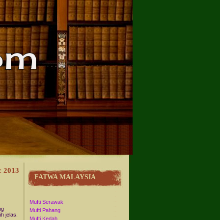
c 2013
FATWA MALAYSIA
Mufti Serawak
ng
Mufti Pahang
h jelas.
Mufti Kedah