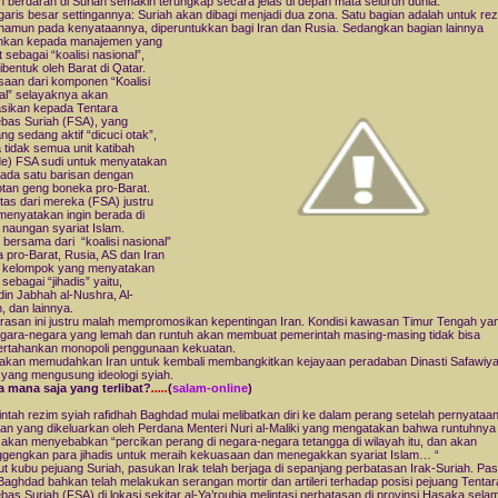
 berdarah di Suriah semakin terungkap secara jelas di depan mata seluruh dunia.
garis besar settingannya: Suriah akan dibagi menjadi dua zona. Satu bagian adalah untuk re
 namun pada kenyataannya, diperuntukkan bagi Iran dan Rusia. Sedangkan bagian lainnya
ahkan
kepada manajemen yang
 sebagai “koalisi nasional”,
ibentuk oleh Barat di Qatar.
aan dari komponen “Koalisi
al” selayaknya akan
asikan kepada Tentara
as Suriah (FSA), yang
ng sedang aktif “dicuci otak”,
 tidak semua unit katibah
de) FSA sudi untuk menyatakan
erada satu barisan dengan
tan geng boneka pro-Barat.
tas dari mereka (FSA) justru
menyatakan ingin berada di
naungan syariat Islam.
bersama dari “koalisi nasional”
 pro-Barat, Rusia, AS dan Iran
h kelompok yang menyatakan
 sebagai “jihadis” yaitu,
din Jabhah al-Nushra, Al-
, dan lainnya.
rasan ini justru malah mempromosikan kepentingan Iran. Kondisi kawasan Timur Tengah yang
egara-negara yang lemah dan runtuh akan membuat pemerintah masing-masing tidak bisa
rtahankan monopoli penggunaan kekuatan.
i akan memudahkan Iran untuk kembali membangkitkan kejayaan peradaban Dinasti Safawiy
 yang mengusung ideologi syiah.
 mana saja yang terlibat?
.....
(
salam-online
)
ntah rezim syiah rafidhah Baghdad mulai melibatkan diri ke dalam perang setelah pernyataa
n yang dikeluarkan oleh Perdana Menteri Nuri al-Maliki yang mengatakan bahwa runtuhnya
akan menyebabkan “percikan perang di negara-negara tetangga di wilayah itu, dan akan
gengkan para jihadis untuk meraih kekuasaan dan menegakkan syariat Islam… “
t kubu pejuang Suriah, pasukan Irak telah berjaga di sepanjang perbatasan Irak-Suriah. Pa
Baghdad bahkan telah melakukan serangan mortir dan artileri terhadap posisi pejuang Tentar
as Suriah (FSA) di lokasi sekitar al-Ya’roubia melintasi perbatasan di provinsi Hasaka sela