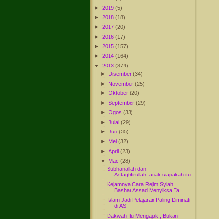
►
2019
(5)
►
2018
(18)
►
2017
(20)
►
2016
(17)
►
2015
(157)
►
2014
(164)
▼
2013
(374)
►
Disember
(34)
►
November
(25)
►
Oktober
(20)
►
September
(29)
►
Ogos
(33)
►
Julai
(29)
►
Jun
(35)
►
Mei
(32)
►
April
(23)
▼
Mac
(28)
Subhanallah dan
Astaghfirullah..anak siapakah itu
Kejamnya Cara Rejim Syiah
Bashar Assad Menyiksa Ta...
Islam Jadi Pelajaran Paling Diminati
di AS
Dakwah Itu Mengajak , Bukan