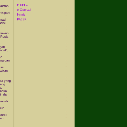
E-SPLG
alatan
e-Operasi
tisipasi
Hrmis
PAJSK
rmasi
disi
im
elawan
 Rusia
ngan
onal”,
an
ang dan
ini
akukan
ara yang
yang
a.
oneka
in dan
an diri
ipun
elalu
lah