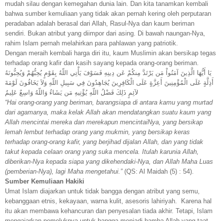
mudah silau dengan kemegahan dunia lain. Dan kita tanamkan kembali
bahwa sumber kemuliaan yang tidak akan pernah kering oleh perputaran
peradaban adalah berasal dari Allah, Rasul-Nya dan kaum beriman
sendiri. Bukan atribut yang diimpor dari asing. Di bawah naungan-Nya,
rahim Islam pernah melahirkan para pahlawan yang patriotik.
Dengan meraih kembali harga diri itu, kaum Muslimin akan bersikap tegas
terhadap orang kafir dan kasih sayang kepada orang-orang beriman.
يَا أَيُّهَا الَّذِينَ آمَنُواْ مَن يَرْتَدَّ مِنكُمْ عَن دِينِهِ فَسَوْفَ يَأْتِي اللّهُ بِقَوْمٍ يُحِبُّهُمْ وَيُحِبُّونَهُ
أَذِلَّةٍ عَلَى الْمُؤْمِنِينَ أَعِزَّةٍ عَلَى الْكَافِرِينَ يُجَاهِدُونَ فِي سَبِيلِ اللّهِ وَلاَ يَخَافُونَ لَوْمَةَ
لآئِمٍ ذَلِكَ فَضْلُ اللّهِ يُؤْتِيهِ مَن يَشَاءُ وَاللّهُ وَاسِعٌ عَلِيمٌ
“Hai orang-orang yang beriman, barangsiapa di antara kamu yang murtad
dari agamanya, maka kelak Allah akan mendatangkan suatu kaum yang
Allah mencintai mereka dan merekapun mencintaiNya, yang bersikap
lemah lembut terhadap orang yang mukmin, yang bersikap keras
terhadap orang-orang kafir, yang berjihad dijalan Allah, dan yang tidak
takut kepada celaan orang yang suka mencela. Itulah karunia Allah,
diberikan-Nya kepada siapa yang dikehendaki-Nya, dan Allah Maha Luas
(pemberian-Nya), lagi Maha mengetahui.”
(QS: Al Maidah (5) : 54).
Sumber Kemuliaan Hakiki
Umat Islam diajarkan untuk tidak bangga dengan atribut yang semu,
kebanggaan etnis, kekayaan, warna kulit, asesoris lahiriyah. Karena hal
itu akan membawa kehancuran dan penyesalan tiada akhir. Tetapi, Islam
mengajarkan pemeluknya untuk bangga menjadi hamba Allah yang taat,