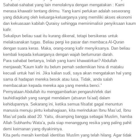
Sahabat-sahabat yang lain menolaknya dengan mengatakan : Kami
merasa khawatir tentang dirimu. Yang kami perlukan adalah seseorang
yang didukung oleh keluarga-keluarganya yang memiliki akses ekonomi
dan kekuasaan kabilah Quraisy sehingga meminimalisir penyiksaan kaum
kafir.
Sekalipun beliau saat itu kurang dikenal, tetapi bersikeras untuk
melaksanakan tugas. Beliau pergi ke pasar dan membaca Al-Quran
dengan suara keras. Maka, orang-orang kafir menyiksanya. Dan beliau
kembali kepada keluarganya dengan wajah berlumuran darah.
Para sahabat bertanya, Inilah yang kami khawatirkan? Abdullah
menjawab;”Kaum kafir itu belum pernah sedemikian hina di mataku
kecuali untuk hari ini. Jika kalian sudi, saya akan mengatakan hal yang
sama di hadapan mereka besok atau lusa. Tidak, anda salah
membacakan kepada mereka apa yang mereka benci.”
Pernyataan Abdullah itu menggambarkan pengaruh/efek dari
tauhid/aqidah yang sangat mendalam (atsarun fa’aal) dalam
kehidupannya. Sekarang ini, ketika semua filsafat gagal menuntun
manusia menuju pintu kebahagiaan, kita merindukan Ibnu Mas’ud, Ibnu
Mas’ud pada abad 20. Yaitu, disamping bangga sebagai Muslim, hamba
Allah Subhanhu Wata’a, pula siap menanggung resika yang paling pahit
demi keimanan yang diyakininya.
Kita perlu meraih kembali identitas Muslim yang telah hilang. Agar tidak