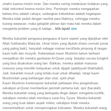
zhalim
karena miskin iman. Dan mereka sering melakukan tindakan yang
tidak terkontrol kerena miskin ilmu. Pemimpin mereka mengajarkan
bahwa ilmu adalah cahaya, sedangkan kebodohan adalah kegelapan..
Mereka tidak peduli dengan nasihat para Nabinya, sehingga mereka
kurang wawasan, maka gelaplah pikiran dan mata hati mereka dalam
mengelola problem yang di hadapi....
klik tajuk/
sini
Mereka bukanlah penguasa-penguasa di bumi seperti yang dijanjikan oleh
Allah Subhanahu Wata’ala. Umat Islam yang dijuluki
khairu ummah
(umat
yang paling baik), hanyalah sebagai mainan kecil/bola pimpong di tangan
kaum kafir dan musyrik. Keberadaan kaum Muslimin belum berhasil
menjadikan diri mereka gambaran Al-Quran yang berjalan secara kongkrit
yang bisa disaksikan orang lain. Bahkan, mereka adalah manusia-
manusia yang memiliki kelayakan untuk dijajah (
qabiliyyah littakhalluf
).
Jadi, bukanlah musuh yang terlalu kuat untuk dihadapi, tetapi kaum
Musliminlah yang kehilangan elan vital, spirit jihad.
Kaum Muslimin kontemporer bukanlah pahlawan ilmu pengetahuan,
sekalipun al-Quran memberikan perintah pertama kali,
iqra'
(bacalah).
Mereka bukanlah orang yang berkepala dingin dalam mengelola konflik,
sekalipun mereka telah membaca surat Asy Syura. Mereka bukanlah
orang yang kuat dalam aspek militer, sekalipun kitab mereka
memerintahkan untuk mempersiapkan kekuatan. Mereka bukanlah orang