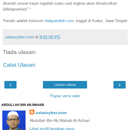
diserahi urusan kaum ingatlah suatu saat engkau akan dimakzulkan
(dilengserkan)".*
Penulis adalah kolumnis
hidayatullah.com
, tinggal di Kudus, Jawa Tengah
ustazcyber.com
di
9:02:00 PG
Tiada ulasan:
Catat Ulasan
‹
›
Laman utama
Papar versi web
ABDULLAH BIN AB.WAHAB
ustazcyber.com
Abdullah Bin Ab,Wahab Al-Azhari
Lihat profil lengkap saya