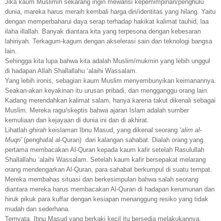
Jika kaum Muslimin sekarang ingin mewarisi kepemimpinan/penghulu
dunia, mareka harus meraih kembali harga diri/identitas yang hilang. Yaitu
dengan memperbaharui daya serap terhadap hakikat kalimat tauhid, laa
ilaha illallah. Banyak diantara kita yang terpesona dengan kebesaran
lahiriyah. Terkagum-kagum dengan akselerasi sain dan teknologi bangsa
lain.
Sehingga kita lupa bahwa kita adalah Muslim/mukmin yang lebih unggul
di hadapan Allah Shallallahu ‘alaihi Wassalam.
Yang lebih ironis, sebagian kaum Muslim menyembunyikan keimanannya.
Seakan-akan keyakinan itu urusan pribadi, dan mengganggu orang lain.
Kadang merendahkan kalimat salam, hanya karena takut dikenali sebagai
Muslim. Mereka ragu/skeptis bahwa ajaran Islam adalah sumber
kemuliaan dan kejayaan di dunia ini dan di akhirat.
Lihatlah
ghirah
keislaman Ibnu Masud, yang dikenal seorang
‘alim al-
Muqri’
(penghafal al-Quran) dari kalangan sahabat. Dialah orang yang
pertama membacakan Al-Quran kepada kaum kafir setelah Rasulullah
Shallallahu ‘alaihi Wassalam. Setelah kaum kafir bersepakat melarang
orang mendengarkan Al-Quran, para sahabat berkumpul di suatu tempat.
Mereka membahas situasi dan berkesimpulan bahwa salah seorang
diantara mereka harus membacakan Al-Quran di hadapan kerumunan dan
hiruk pikuk para kuffar dengan kesiapan menanggung resiko yang tidak
mudah dan sederhana.
Ternyata, Ibnu Masud yang berkaki kecil itu bersedia melakukannya.