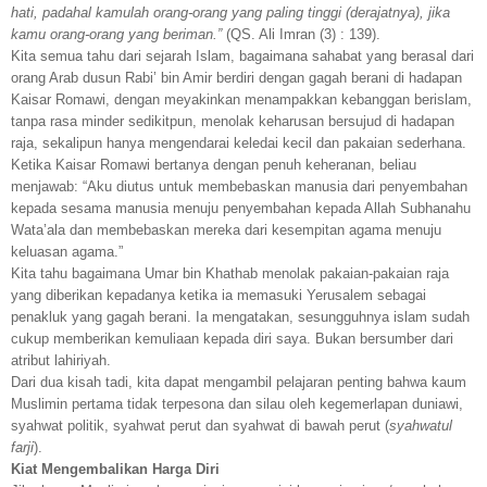
hati, padahal kamulah orang-orang yang paling tinggi (derajatnya), jika
kamu orang-orang yang beriman.”
(QS. Ali Imran (3) : 139).
Kita semua tahu dari sejarah Islam, bagaimana sahabat yang berasal dari
orang Arab dusun Rabi’ bin Amir berdiri dengan gagah berani di hadapan
Kaisar Romawi, dengan meyakinkan menampakkan kebanggan berislam,
tanpa rasa minder sedikitpun, menolak keharusan bersujud di hadapan
raja, sekalipun hanya mengendarai keledai kecil dan pakaian sederhana.
Ketika Kaisar Romawi bertanya dengan penuh keheranan, beliau
menjawab: “Aku diutus untuk membebaskan manusia dari penyembahan
kepada sesama manusia menuju penyembahan kepada Allah Subhanahu
Wata’ala dan membebaskan mereka dari kesempitan agama menuju
keluasan agama.”
Kita tahu bagaimana Umar bin Khathab menolak pakaian-pakaian raja
yang diberikan kepadanya ketika ia memasuki Yerusalem sebagai
penakluk yang gagah berani. Ia mengatakan, sesungguhnya islam sudah
cukup memberikan kemuliaan kepada diri saya. Bukan bersumber dari
atribut lahiriyah.
Dari dua kisah tadi, kita dapat mengambil pelajaran penting bahwa kaum
Muslimin pertama tidak terpesona dan silau oleh kegemerlapan duniawi,
syahwat politik, syahwat perut dan syahwat di bawah perut (
syahwatul
farji
).
Kiat Mengembalikan Harga Diri