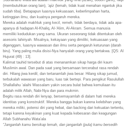
(membutuhkan orang lain),
‘ajiz
(lemah, tidak kuat menahan ngantuk jika
sudah tiba). Betapapun luasnya kekuasaan, keberlimpahan harta,
ketinggian ilmu, dan kuatnya pengaruh mereka.
Mereka adalah makhluk yang kecil, remeh, tidak berdaya, tidak ada apa-
apanya di hadapan Al-Khaliq, Al-‘Alim, Al-Akram. Semua manusia
memiliki kedudukan yang sama. Ukuran seseorang tidak ditentukan oleh
asesoris lahiriyah. Misalnya, kekayaan yang dimiliki, kekuasaan yang
digenggam, luasnya wawasan dan ilmu serta pengaruh keturunan (darah
biru). Yang paling mulia disisi-Nya hanyalah orang yang bertakwa. [QS: Al
Hujurat (49) : 13].
Kalimat tauhid tersebut di atas menanamkan sikap harga diri kaum
Muslimin awal. Dan pada saat yang bersamaan tercerabut rasa rendah
diri. Hilang jiwa kerdil, dan tertanamlah jiwa besar. Hilang sikap jumud,
terbukalah wawasan yang baru, luas tak bertepi. Para pengikut Rasulullah
Shallallahu ‘alaihi Wassalam yakin secara bulat bahwa kemuliaan itu
adalah milik Allah, Nabi-Nya dan para mukmin.
Begitu rasa rendah diri lenyap, bersemayamlah di dalam hati mereka
identitas yang konstruktif. Mereka bangga bukan karena kelebihan yang
mereka miliki, potensi diri yang hebat, dan backing dari kekuatan tertentu,
tetapi karena keyakinan yang kuat kepada kebesaran dan keagungan
Allah Subhanahu Wata’ala
“Janganlah kamu bersikap lemah, dan janganlah (pula) kamu bersedih