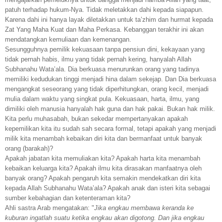
patuh terhadap hukum-Nya. Tidak meletakkan dahi kepada siapapun.
Karena dahi ini hanya layak diletakkan untuk ta’zhim dan hurmat kepada
Zat Yang Maha Kuat dan Maha Perkasa. Kebanggan terakhir ini akan
mendatangkan kemuliaan dan kemenangan.
Sesungguhnya pemilik kekuasaan tanpa pensiun dini, kekayaan yang
tidak pernah habis, ilmu yang tidak pernah kering, hanyalah Allah
Subhanahu Wata’ala. Dia berkuasa menurunkan orang yang tadinya
memiliki kedudukan tinggi menjadi hina dalam sekejap. Dan Dia berkuasa
mengangkat seseorang yang tidak diperhitungkan, orang kecil, menjadi
mulia dalam waktu yang singkat pula. Kekuasaan, harta, ilmu, yang
dimiliki oleh manusia hanyalah hak guna dan hak pakai. Bukan hak milik.
Kita perlu muhasabah, bukan sekedar mempertanyakan apakah
kepemilikan kita itu sudah sah secara formal, tetapi apakah yang menjadi
milik kita menambah kebaikan diri kita dan bermanfaat untuk banyak
orang (barakah)?
Apakah jabatan kita memuliakan kita? Apakah harta kita menambah
kebaikan keluarga kita? Apakah ilmu kita dirasakan manfaatnya oleh
banyak orang? Apakah pengaruh kita semakin mendekatkan diri kita
kepada Allah Subhanahu Wata’ala? Apakah anak dan isteri kita sebagai
sumber kebahagian dan ketenteraman kita?
Ahli sastra Arab mengatakan: "
Jika engkau membawa keranda ke
kuburan ingatlah suatu ketika engkau akan digotong. Dan jika engkau