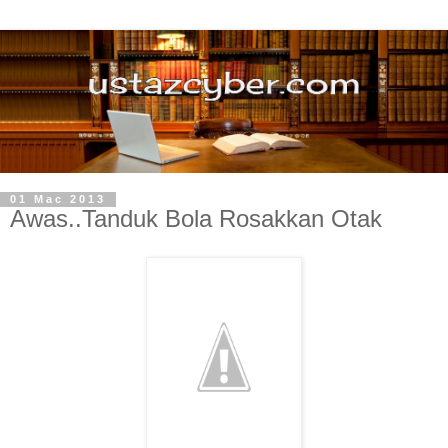
01 Mac 2013
Awas..Tanduk Bola Rosakkan Otak