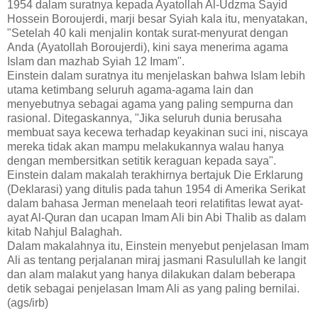
1954 dalam suratnya kepada Ayatollah Al-Udzma Sayid
Hossein Boroujerdi, marji besar Syiah kala itu, menyatakan,
"Setelah 40 kali menjalin kontak surat-menyurat dengan
Anda (Ayatollah Boroujerdi), kini saya menerima agama
Islam dan mazhab Syiah 12 Imam".
Einstein dalam suratnya itu menjelaskan bahwa Islam lebih
utama ketimbang seluruh agama-agama lain dan
menyebutnya sebagai agama yang paling sempurna dan
rasional. Ditegaskannya, "Jika seluruh dunia berusaha
membuat saya kecewa terhadap keyakinan suci ini, niscaya
mereka tidak akan mampu melakukannya walau hanya
dengan membersitkan setitik keraguan kepada saya".
Einstein dalam makalah terakhirnya bertajuk Die Erklarung
(Deklarasi) yang ditulis pada tahun 1954 di Amerika Serikat
dalam bahasa Jerman menelaah teori relatifitas lewat ayat-
ayat Al-Quran dan ucapan Imam Ali bin Abi Thalib as dalam
kitab Nahjul Balaghah.
Dalam makalahnya itu, Einstein menyebut penjelasan Imam
Ali as tentang perjalanan miraj jasmani Rasulullah ke langit
dan alam malakut yang hanya dilakukan dalam beberapa
detik sebagai penjelasan Imam Ali as yang paling bernilai.
(ags/irb)