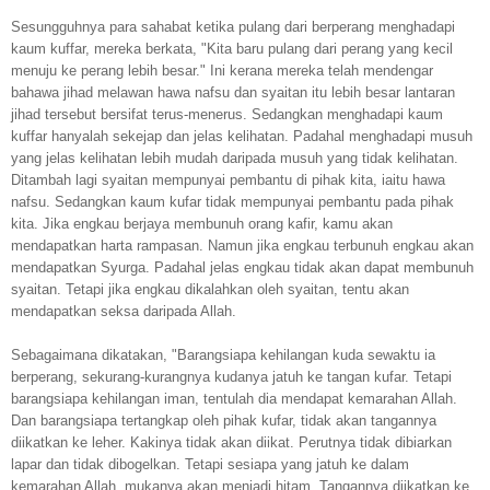
Sesungguhnya para sahabat ketika pulang dari berperang menghadapi
kaum kuffar, mereka berkata, "Kita baru pulang dari perang yang kecil
menuju ke perang lebih besar." Ini kerana mereka telah mendengar
bahawa jihad melawan hawa nafsu dan syaitan itu lebih besar lantaran
jihad tersebut bersifat terus-menerus. Sedangkan menghadapi kaum
kuffar hanyalah sekejap dan jelas kelihatan. Padahal menghadapi musuh
yang jelas kelihatan lebih mudah daripada musuh yang tidak kelihatan.
Ditambah lagi syaitan mempunyai pembantu di pihak kita, iaitu hawa
nafsu. Sedangkan kaum kufar tidak mempunyai pembantu pada pihak
kita. Jika engkau berjaya membunuh orang kafir, kamu akan
mendapatkan harta rampasan. Namun jika engkau terbunuh engkau akan
mendapatkan Syurga. Padahal jelas engkau tidak akan dapat membunuh
syaitan. Tetapi jika engkau dikalahkan oleh syaitan, tentu akan
mendapatkan seksa daripada Allah.
Sebagaimana dikatakan, "Barangsiapa kehilangan kuda sewaktu ia
berperang, sekurang-kurangnya kudanya jatuh ke tangan kufar. Tetapi
barangsiapa kehilangan iman, tentulah dia mendapat kemarahan Allah.
Dan barangsiapa tertangkap oleh pihak kufar, tidak akan tangannya
diikatkan ke leher. Kakinya tidak akan diikat. Perutnya tidak dibiarkan
lapar dan tidak dibogelkan. Tetapi sesiapa yang jatuh ke dalam
kemarahan Allah, mukanya akan menjadi hitam. Tangannya diikatkan ke