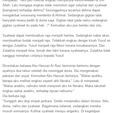
menjawab, "Aku pun melihat engkau mempunyai keistimewaan di sisi
Allah. Lalu mengapa engkau tidak memohon agar selamat dari syahwat
(keinginan) terhadap delima? Sesungguhnya lazatnya delima dapat
mengakibat seseorang menderita di Akhirat. Sedangkan gigitan lalat
hanyalah terasa pedih di dunia saja. Gigitan lalat pada nafsu sedangkan
gigitan syahwat itu pada hati…!" Kemudian aku pun berlalu dari situ.
Syahwat dapat membuatkan raja menjadi hamba. Sedangkan sabar akan
membuatkan budak menjadi raja. Tidakkah engkau dengar kisah Yusuf as
dengan
Zulaikha
. Yusuf menjadi raja Mesir kerana kesabarannya. Dan
Zulaikha menjadi hina, lemah dan fakir kerana syahwatnya. Zulaikha tidak
sanggup menahan cintanya kepada Yusuf.
Diceritakan bahawa Abu Hassan Ar Razi bermimpi bertemu dengan
ayahnya dua tahun setelah dia meninggal dunia. Dia mengenakan
pakaian dari aspal. Kemudian Abu Hassan bertanya, "Wahai ayahku,
betapa aku melihat engkau seperti ahli Neraka." Lalu di menjawab,
"Wahai anakku, nafsuku telah menyeret aku ke Neraka. Maka takutlah
engkau wahai anakku, terhadap tipuan nafsumu."
Dia berkata lagi,
"Sungguh aku diuji empat perkara. Selalu menjeratku dalam binasa. Iblis,
dunia, nafsu dan syahwat. Bagaimana selamat, sedangkan mereka
musuh semuanya. Kulihat syahwat merayu anganku. Di kegelapan