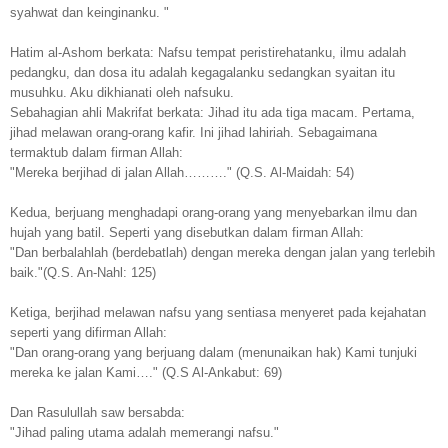
syahwat dan keinginanku. "
Hatim al-Ashom berkata: Nafsu tempat peristirehatanku, ilmu adalah
pedangku, dan dosa itu adalah kegagalanku sedangkan syaitan itu
musuhku. Aku dikhianati oleh nafsuku.
Sebahagian ahli Makrifat berkata:
Jihad
itu ada tiga macam. Pertama,
jihad melawan orang-orang kafir. Ini jihad lahiriah. Sebagaimana
termaktub dalam firman Allah:
"Mereka berjihad di jalan Allah………." (Q.S. Al-Maidah: 54)
Kedua, berjuang menghadapi orang-orang yang menyebarkan ilmu dan
hujah yang batil. Seperti yang disebutkan dalam firman Allah:
"Dan berbalahlah (berdebatlah) dengan mereka dengan jalan yang terlebih
baik."(Q.S. An-Nahl: 125)
Ketiga, berjihad melawan nafsu yang sentiasa menyeret pada kejahatan
seperti yang difirman Allah:
"Dan orang-orang yang berjuang dalam (menunaikan hak) Kami tunjuki
mereka ke jalan Kami…." (Q.S Al-Ankabut: 69)
Dan Rasulullah saw bersabda:
"Jihad paling utama adalah memerangi nafsu."