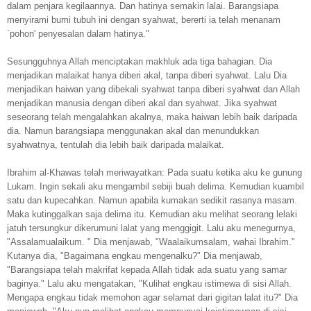
dalam penjara kegilaannya. Dan hatinya semakin lalai. Barangsiapa
menyirami bumi tubuh ini dengan syahwat, bererti ia telah menanam
`pohon' penyesalan dalam hatinya."
Sesungguhnya Allah menciptakan makhluk ada tiga bahagian. Dia
menjadikan malaikat hanya diberi akal, tanpa diberi syahwat. Lalu Dia
menjadikan haiwan yang dibekali syahwat tanpa diberi syahwat dan Allah
menjadikan manusia dengan diberi akal dan syahwat. Jika syahwat
seseorang telah mengalahkan akalnya, maka haiwan lebih baik daripada
dia. Namun barangsiapa menggunakan akal dan menundukkan
syahwatnya, tentulah dia lebih baik daripada malaikat.
Ibrahim al-Khawas telah meriwayatkan: Pada suatu ketika aku ke gunung
Lukam. Ingin sekali aku mengambil sebiji buah delima. Kemudian kuambil
satu dan kupecahkan. Namun apabila kumakan sedikit rasanya masam.
Maka kutinggalkan saja delima itu. Kemudian aku melihat seorang lelaki
jatuh tersungkur dikerumuni lalat yang menggigit. Lalu aku menegurnya,
"Assalamualaikum. " Dia menjawab, "Waalaikumsalam, wahai Ibrahim."
Kutanya dia, "Bagaimana engkau mengenalku?" Dia menjawab,
"Barangsiapa telah makrifat kepada Allah tidak ada suatu yang samar
baginya." Lalu aku mengatakan, "Kulihat engkau istimewa di sisi Allah.
Mengapa engkau tidak memohon agar selamat dari gigitan lalat itu?" Dia