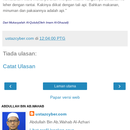
leher dengan rantai. Kakinya diikat dengan tali api. Bahkan makanan,
minuman dan pakaiannya adalah api."
Dari Mukasyafah Al-Qulub(Oleh Imam Al-Ghazali)
ustazcyber.com
di
12:04:00 PTG
Tiada ulasan:
Catat Ulasan
‹
›
Laman utama
Papar versi web
ABDULLAH BIN AB.WAHAB
ustazcyber.com
Abdullah Bin Ab,Wahab Al-Azhari
Lihat profil lengkap saya