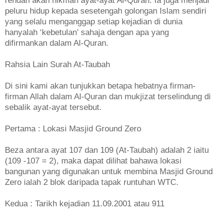
rendah akan hikmah ayat-ayat Al-Quran. Ia juga menjadi
peluru hidup kepada sesetengah golongan Islam sendiri
yang selalu menganggap setiap kejadian di dunia
hanyalah ‘kebetulan’ sahaja dengan apa yang
difirmankan dalam Al-Quran.
Rahsia Lain Surah At-Taubah
Di sini kami akan tunjukkan betapa hebatnya firman-
firman Allah dalam Al-Quran dan mukjizat terselindung di
sebalik ayat-ayat tersebut.
Pertama : Lokasi Masjid Ground Zero
Beza antara ayat 107 dan 109 (At-Taubah) adalah 2 iaitu
(109 -107 = 2), maka dapat dilihat bahawa lokasi
bangunan yang digunakan untuk membina Masjid Ground
Zero ialah 2 blok daripada tapak runtuhan WTC.
Kedua : Tarikh kejadian 11.09.2001 atau 911