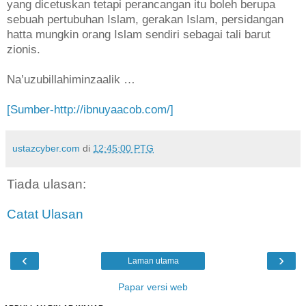
yang dicetuskan tetapi perancangan itu boleh berupa
sebuah pertubuhan Islam, gerakan Islam, persidangan
hatta mungkin orang Islam sendiri sebagai tali barut
zionis.
Na’uzubillahiminzaalik …
[Sumber-http://ibnuyaacob.com/]
ustazcyber.com
di
12:45:00 PTG
Tiada ulasan:
Catat Ulasan
‹
›
Laman utama
Papar versi web