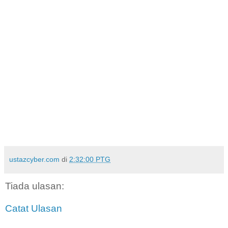
ustazcyber.com
di
2:32:00 PTG
Tiada ulasan:
Catat Ulasan