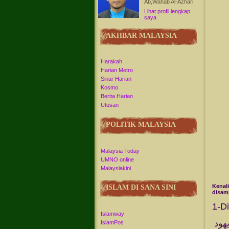
Ab,Wahab Al-Azhari
Lihat profil lengkap
saya
AKHBAR MALAYSIA
Harakah
Harian Metro
Sinar Harian
Kosmo
Berita Harian
Utusan
POLITIK MALAYSIA
Malaysia Today
UMNO online
Malaysiakini
Kenali
ISLAM DI SANA SINI
disam
1-D
Islamway
هود
IslamPos