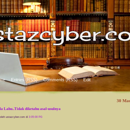
me
Entries (RSS)
Comments (RSS)
Edit
30 Ma
la Lahu..Tidak diketahu asal-usulnya
 oleh ustazcyber.com di
3:05:00 PG