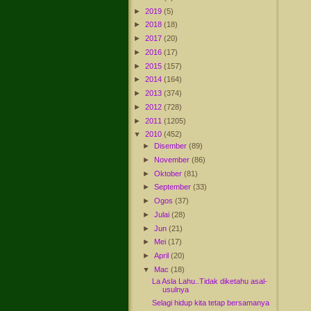
►
2019
(5)
►
2018
(18)
►
2017
(20)
►
2016
(17)
►
2015
(157)
►
2014
(164)
►
2013
(374)
►
2012
(728)
►
2011
(1205)
▼
2010
(452)
►
Disember
(89)
►
November
(86)
►
Oktober
(81)
►
September
(33)
►
Ogos
(37)
►
Julai
(28)
►
Jun
(21)
►
Mei
(17)
►
April
(20)
▼
Mac
(18)
La Asla Lahu..Tidak diketahu asal-
usulnya
Selagi hidup kita tetap bersamanya