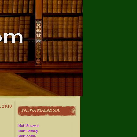
c 2010
FATWA MALAYSIA
Mufti Serawak
Mufti Pahang
Mufti Kedah