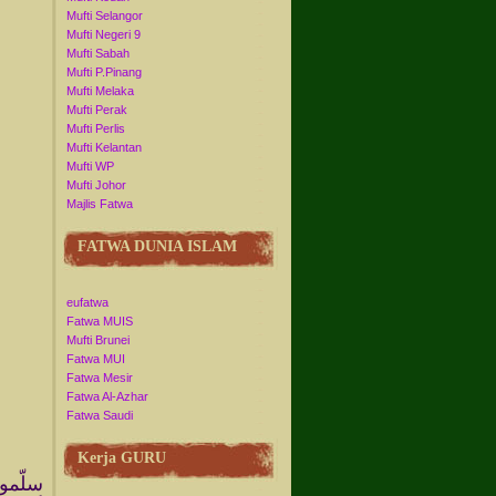
Mufti Selangor
Mufti Negeri 9
Mufti Sabah
Mufti P.Pinang
Mufti Melaka
Mufti Perak
Mufti Perlis
Mufti Kelantan
Mufti WP
Mufti Johor
Majlis Fatwa
FATWA DUNIA ISLAM
eufatwa
Fatwa MUIS
Mufti Brunei
Fatwa MUI
Fatwa Mesir
Fatwa Al-Azhar
Fatwa Saudi
Kerja GURU
سلّموا