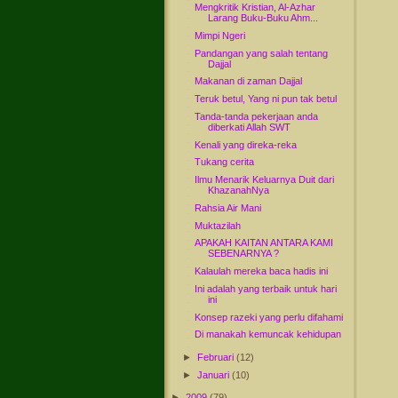
Mengkritik Kristian, Al-Azhar
Larang Buku-Buku Ahm...
Mimpi Ngeri
Pandangan yang salah tentang
Dajjal
Makanan di zaman Dajjal
Teruk betul, Yang ni pun tak betul
Tanda-tanda pekerjaan anda
diberkati Allah SWT
Kenali yang direka-reka
Tukang cerita
Ilmu Menarik Keluarnya Duit dari
KhazanahNya
Rahsia Air Mani
Muktazilah
APAKAH KAITAN ANTARA KAMI
SEBENARNYA ?
Kalaulah mereka baca hadis ini
Ini adalah yang terbaik untuk hari
ini
Konsep razeki yang perlu difahami
Di manakah kemuncak kehidupan
►
Februari
(12)
►
Januari
(10)
►
2009
(79)