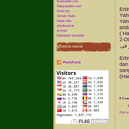
Eramuslim.com
Hidayatullam.com
Ert
Dorar.net
Yah
Semak Hadis
Yah
Hadis uitm
darulkautsar
and
al-Iman
( Ha
Maktabah Syamilah
2-D
 فى
Santai-santai
Ert
PhotoFunia
dan
san
(Had
0 Com
Post 