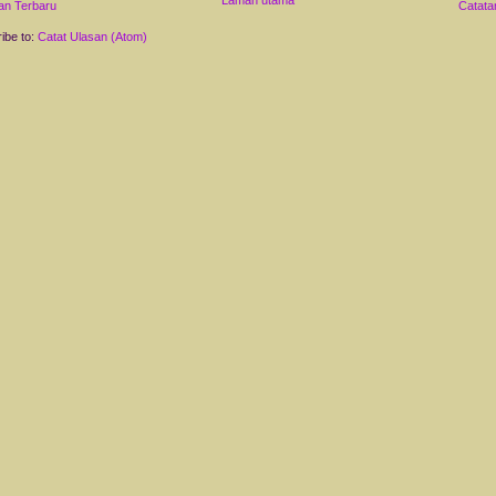
Laman utama
an Terbaru
Catata
ibe to:
Catat Ulasan (Atom)