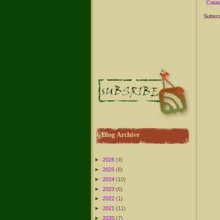
Catat
Subscr
Blog Archive
►
2026
(4)
►
2025
(8)
►
2024
(10)
►
2023
(6)
►
2022
(1)
►
2021
(11)
►
2020
(7)