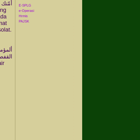
أمّتك 
E-SPLG
ang
e-Operasi
ada
Hrmis
PAJSK
mat
olat.
ألمؤم
القفص.
ir