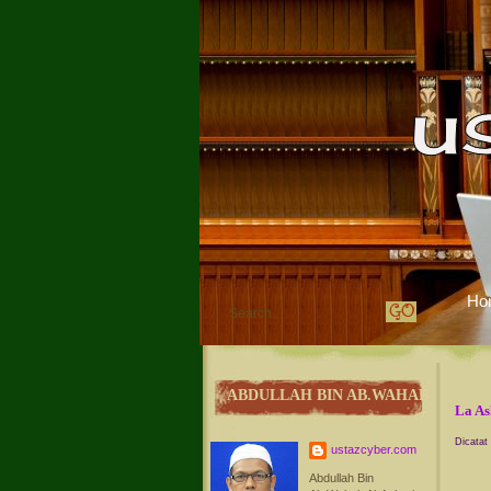
Ho
ABDULLAH BIN AB.WAHAB
La As
Dicatat
ustazcyber.com
Abdullah Bin