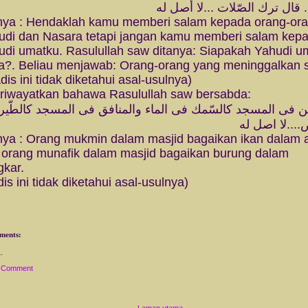
. قال ترك الصّلات ...لا أصل له
inya : Hendaklah kamu memberi salam kepada orang-or
udi dan Nasara tetapi jangan kamu memberi salam kep
udi umatku. Rasulullah saw ditanya: Siapakah Yahudi u
a?. Beliau menjawab: Orang-orang yang meninggalkan s
dis ini tidak diketahui asal-usulnya)
iriwayatkan bahawa Rasulullah saw bersabda:
ن فى المسجد كالسّمك فى الماء والمنافق فى المسجد كالطّير
...لا اصل له
inya : Orang mukmin dalam masjid bagaikan ikan dalam a
 orang munafik dalam masjid bagaikan burung dalam
gkar.
is ini tidak diketahui asal-usulnya)
ments:
a Comment