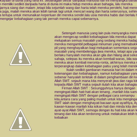
kayaan di dunia yang fana ini. Sebahagian besar daripada manusia hari ini menyangka baha
 memiliki sedikit daripada harta di dunia ini maka hidup mereka akan bahagia, lalu mereka
arnya siang dan malam ,tetapi bila sejumlah wang dan harta telah mereka perolehi, hati mere
a juga, malah mereka akan lebih tamak lagi untuk mencari wang dan harta seterusnya, sehi
 terlupa untuk menunaikan keperluan diri mereka sendiri.lalu usia mereka habis dan berlalu
mengejar kebahagiaan yang tak pernah mereka capai sebenarnya.
Setengah manusia yang lain pula menyangka mer
akan mengecap sedikit kebahagiaan bila mereka dapat
melupakan semua masalah yang sedang mereka hadapi,
mereka mengambil pelbagaai minuman yang memabuk
pil yang menghayalkan bagi melupakan sementara sega
masalah yang membelenggu jiwa mereka, tetapi apa ya
berlaku hanyalah mereka akan gila dan hilang akal seke
sahaja, selepas itu mereka akan kembali waras, bila wa
mereka akan kembali meronta-ronta, akhirnya mereka
terperangkap dalam kebahagian palsu yang telah merek
Itulah sedikit gambaran manusia hari ini dalam m
ketenangan dan kebahagiaan, namun kebahagiaan yan
sebenar hanyalah terletak di dalam penghambaan diri 
Allah SWT. sejauh mana kita menyerah jiwa dan raga ki
kepada Allah SWT maka sejauh itulah kita akan bahagia
Firman Allah SWT : Sesungguhnya hanya dengan
mengingati Allah hati-hati akan tenang...marilah kita s
mengingati Allah SWT dengan pelbagai cara semampu
kita,antara cara yang paling mudah untuk kita mengingat
SWT ialah dengan menghayati bacaan ayat-ayatNya, A
kawan-kawan marilah kita isikan hati dan minda kita de
ayat-ayat Allah SWT, semoga dengan itu hati kita akan l
tenang dan kita akan terdorong untuk melakukan lebih
kebaikan