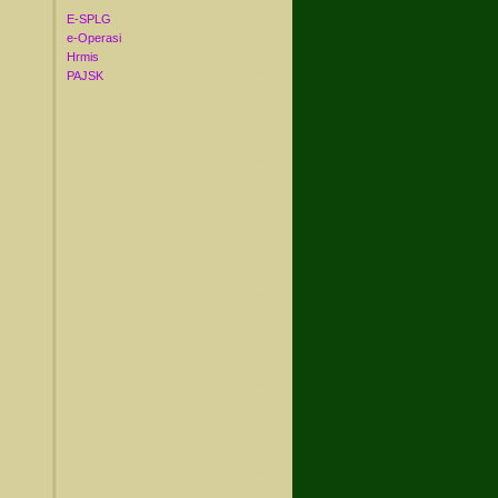
E-SPLG
e-Operasi
Hrmis
PAJSK