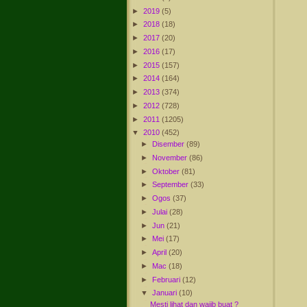
►
2019
(5)
►
2018
(18)
►
2017
(20)
►
2016
(17)
►
2015
(157)
►
2014
(164)
►
2013
(374)
►
2012
(728)
►
2011
(1205)
▼
2010
(452)
►
Disember
(89)
►
November
(86)
►
Oktober
(81)
►
September
(33)
►
Ogos
(37)
►
Julai
(28)
►
Jun
(21)
►
Mei
(17)
►
April
(20)
►
Mac
(18)
►
Februari
(12)
▼
Januari
(10)
Mesti lihat dan wajib buat ?