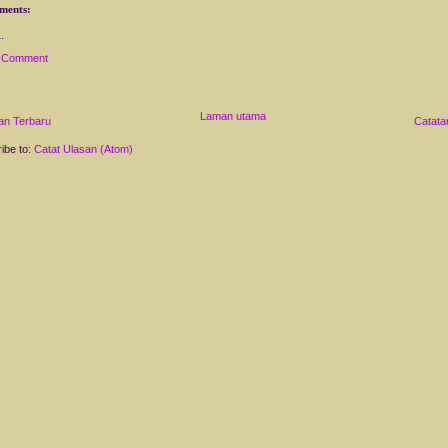
ments:
a Comment
Laman utama
an Terbaru
Catata
ibe to:
Catat Ulasan (Atom)