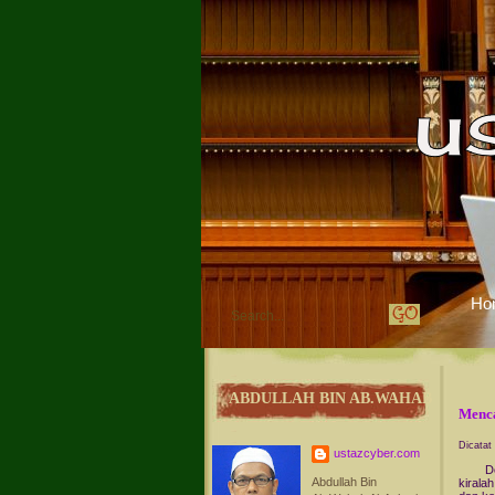
Ho
ABDULLAH BIN AB.WAHAB
Menca
Dicatat
ustazcyber.com
Dewasa
Abdullah Bin
kirala