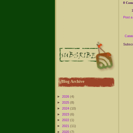
0 Com
Post 
Catat
Subscr
Blog Archive
►
2026
(4)
►
2025
(8)
►
2024
(10)
►
2023
(6)
►
2022
(1)
►
2021
(11)
►
2020
(7)