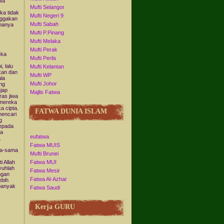
wa
Mufti Selangor
ka tidak
Mufti Negeri 9
nggakan
Mufti Sabah
 hanya
Mufti P.Pinang
Mufti Melaka
Mufti Perak
eka
Mufti Perlis
 lalu
Mufti Kelantan
kan dan
Mufti WP
la
Mufti Johor
ng
jap
Majlis Fatwa
ras jiwa
 mereka
a cipta.
FATWA DUNIA ISLAM
encari
g
kepada
ta
eufatwa
.
Fatwa MUIS
ama-sama
Mufti Brunei
i Allah
Fatwa MUI
yuhlah
Fatwa Mesir
ngan
Fatwa Al-Azhar
ebih
 banyak
Fatwa Saudi
Kerja GURU