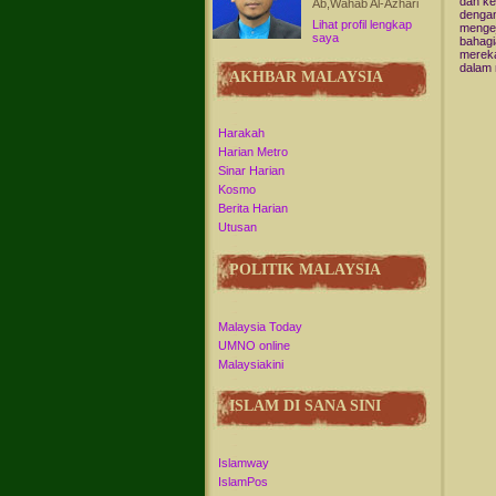
dan ke
Ab,Wahab Al-Azhari
dengan
Lihat profil lengkap
mengej
saya
bahagi
mereka
dalam 
AKHBAR MALAYSIA
Harakah
Harian Metro
Sinar Harian
Kosmo
Berita Harian
Utusan
POLITIK MALAYSIA
Malaysia Today
UMNO online
Malaysiakini
ISLAM DI SANA SINI
Islamway
IslamPos