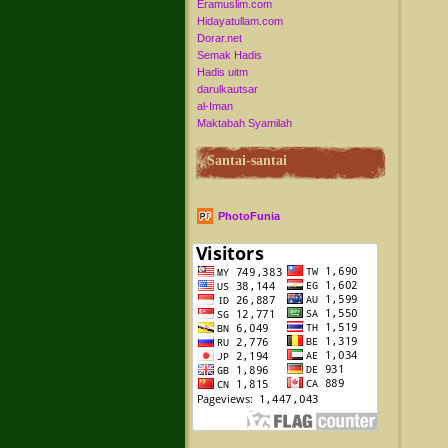
Eramuslim.com
Hidayatullam.com
Dorar.net
Semak Hadis
Hadis uitm
darulkautsar
al-Iman
Maktabah Syamilah
Santai-santai
PhotoFunia