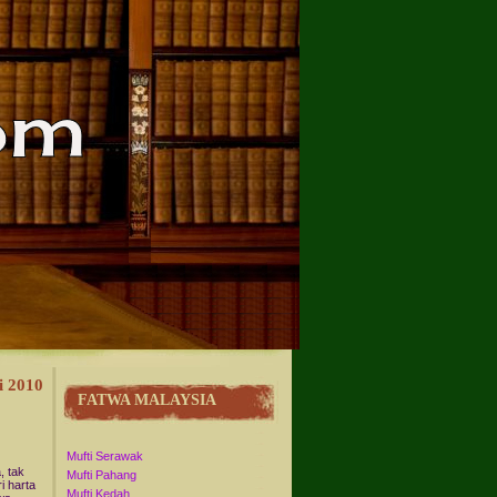
i 2010
FATWA MALAYSIA
Mufti Serawak
, tak
Mufti Pahang
i harta
Mufti Kedah