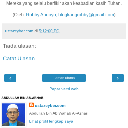
Mereka yang selalu berfikir akan keabadian kasih Tuhan.
(Oleh:
Robby Andoyo, blogkangrobby@gmail.com
)
ustazcyber.com
di
5:12:00 PG
Tiada ulasan:
Catat Ulasan
‹
›
Laman utama
Papar versi web
ABDULLAH BIN AB.WAHAB
ustazcyber.com
Abdullah Bin Ab,Wahab Al-Azhari
Lihat profil lengkap saya